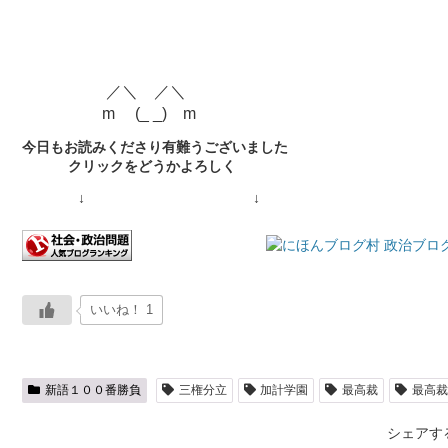
／＼ ／＼
m
(_ _) m
今日もお読みくださり有難うございました
クリックをどうかよろしく
↓ ↓
いいね！ 1
新語１００番勝負
三権分立
加計学園
最高裁
最高裁
シェアす