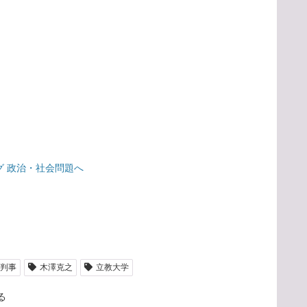
判事
木澤克之
立教大学
る