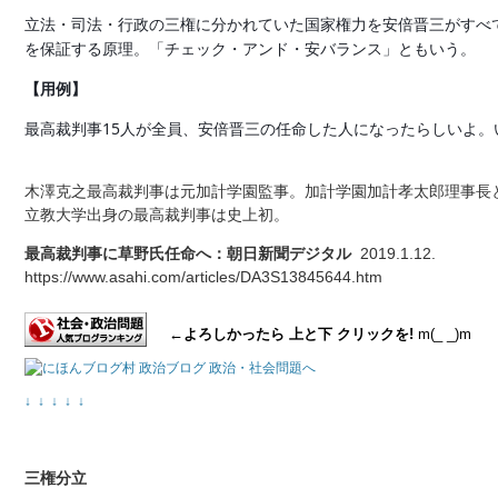
立法・司法・行政の三権に分かれていた国家権力を安倍晋三がすべ
を保証する原理。「チェック・アンド・安バランス」ともいう。
【用例】
最高裁判事15人が全員、安倍晋三の任命した人になったらしいよ
木澤克之最高裁判事は元加計学園監事。加計学園加計孝太郎理事長
立教大学出身の最高裁判事は史上初。
最高裁判事に草野氏任命へ：朝日新聞デジタル
2019.1.12.
https://www.asahi.com/articles/DA3S13845644.htm
←よろしかったら 上と下 クリックを!
m(_ _)m
↓ ↓ ↓ ↓ ↓
三権分立