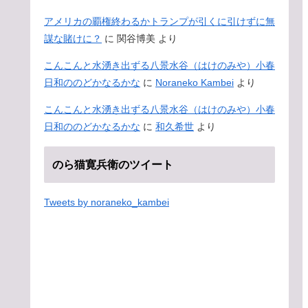
アメリカの覇権終わるかトランプが引くに引けずに無
謀な賭けに？
に
関谷博美
より
こんこんと水湧き出ずる八景水谷（はけのみや）小春
日和ののどかなるかな
に
Noraneko Kambei
より
こんこんと水湧き出ずる八景水谷（はけのみや）小春
日和ののどかなるかな
に
和久希世
より
のら猫寛兵衛のツイート
Tweets by noraneko_kambei