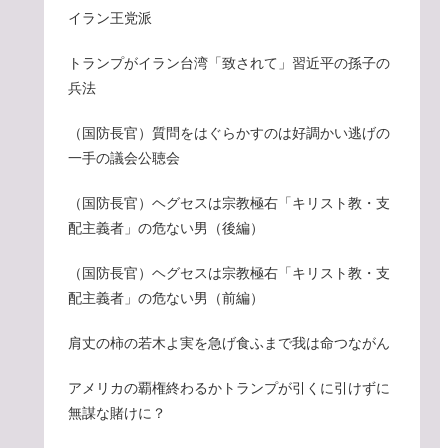
イラン王党派
トランプがイラン台湾「致されて」習近平の孫子の
兵法
（国防長官）質問をはぐらかすのは好調かい逃げの
一手の議会公聴会
（国防長官）ヘグセスは宗教極右「キリスト教・支
配主義者」の危ない男（後編）
（国防長官）ヘグセスは宗教極右「キリスト教・支
配主義者」の危ない男（前編）
肩丈の柿の若木よ実を急げ食ふまで我は命つながん
アメリカの覇権終わるかトランプが引くに引けずに
無謀な賭けに？