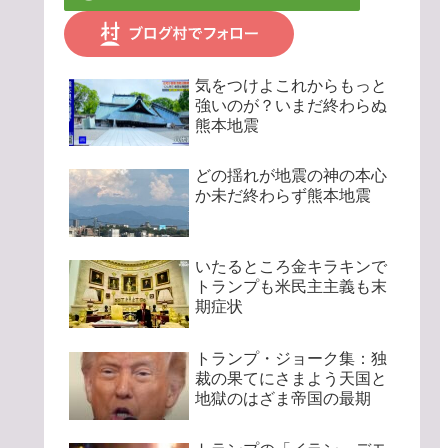
気をつけよこれからもっと
強いのが？いまだ終わらぬ
熊本地震
どの揺れが地震の神の本心
か未だ終わらず熊本地震
いたるところ金キラキンで
トランプも米民主主義も末
期症状
トランプ・ジョーク集：独
裁の果てにさまよう天国と
地獄のはざま帝国の最期