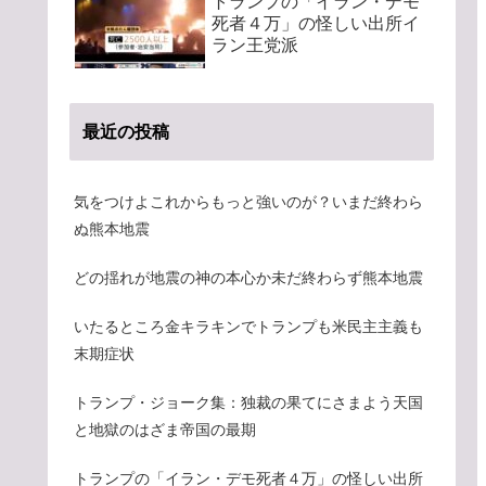
トランプの「イラン・デモ
死者４万」の怪しい出所イ
ラン王党派
最近の投稿
気をつけよこれからもっと強いのが？いまだ終わら
ぬ熊本地震
どの揺れが地震の神の本心か未だ終わらず熊本地震
いたるところ金キラキンでトランプも米民主主義も
末期症状
トランプ・ジョーク集：独裁の果てにさまよう天国
と地獄のはざま帝国の最期
トランプの「イラン・デモ死者４万」の怪しい出所