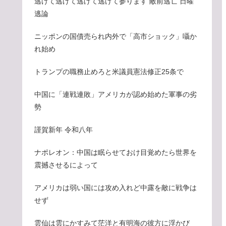
逃げて逃げて逃げて逃げて参ります 敵前逃亡 日曜
逃論
ニッポンの国債売られ内外で「高市ショック」囁か
れ始め
トランプの職務止めろと米議員憲法修正25条で
中国に「連戦連敗」アメリカが認め始めた軍事の劣
勢
謹賀新年 令和八年
ナポレオン：中国は眠らせておけ目覚めたら世界を
震撼させるによって
アメリカは弱い国には攻め入れど中露を敵に戦争は
せず
雲仙は雲にかすみて茫洋と有明海の彼方に浮かび