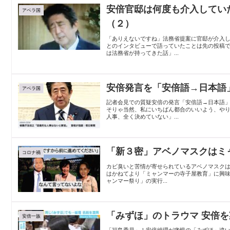
安倍官邸は何度も介入してい
アベラ国
（２）
「ありえないですね」法務省提案に官邸が介入
とのインタビューで語っていたことは先の投稿
は法務省が持ってきた話」...
安倍発言を「安倍語→日本語
アベラ国
記者会見での質疑安倍の発言「安倍語→日本語
そりゃ当然、私にいちばん都合のいいよう、や
人事、全く決めていない」...
「新３密」アベノマスクはミ
コロナ禍
カビ臭いと苦情が寄せられているアベノマスクは
はかねてより「ミャンマーの寺子屋教育」に興
ャンマー祭り」の実行...
「みずほ」のトラウマ 安倍を
安倍一族