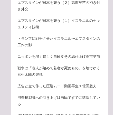
エプスタインが日本を襲う（２）高市早苗の抱き付
き外交
エプスタインが日本を襲う（１）イスラエルのセキ
ュリティ技術
トランプに戦争させたイスラエル〜エプスタインの
工作の影
ニッポンを弱く貧しく自民党その総仕上げ高市早苗
戦争は「老人が始めて若者が死ぬもの」を地でゆく
麻生太郎の遊説
広告と金で作った圧勝ムード動画再生１億回超え
消費税12%への引き上げは自民ですでに議論してい
る