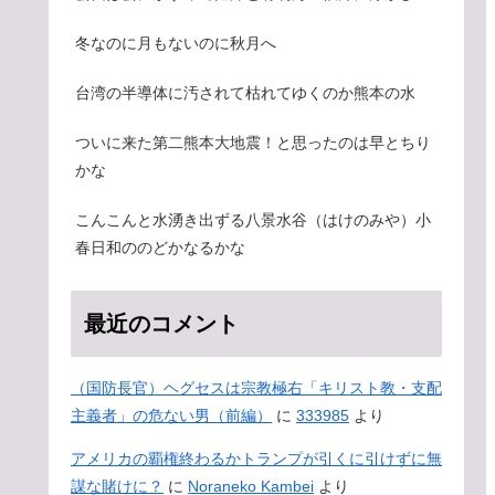
冬なのに月もないのに秋月へ
台湾の半導体に汚されて枯れてゆくのか熊本の水
ついに来た第二熊本大地震！と思ったのは早とちり
かな
こんこんと水湧き出ずる八景水谷（はけのみや）小
春日和ののどかなるかな
最近のコメント
（国防長官）ヘグセスは宗教極右「キリスト教・支配
主義者」の危ない男（前編）
に
333985
より
アメリカの覇権終わるかトランプが引くに引けずに無
謀な賭けに？
に
Noraneko Kambei
より