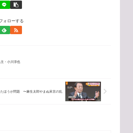
eiをフォローする
民主・小川淳也
ったほうが問題 〜麻生太郎やまぬ呆言の乱