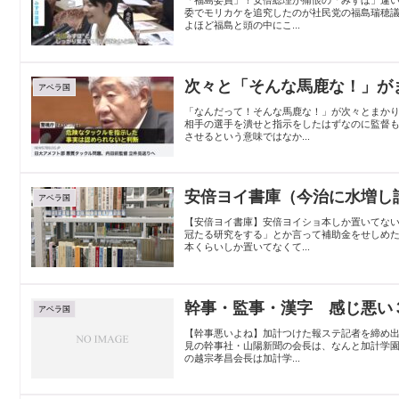
「福島委員」！安倍総理が痛恨の「みずほ」違い
委でモリカケを追究したのが社民党の福島瑞穂
よほど福島と頭の中にこ...
次々と「そんな馬鹿な！」が
アベラ国
「なんだって！そんな馬鹿な！」が次々とまか
相手の選手を潰せと指示をしたはずなのに監督
させるという意味ではなか...
安倍ヨイ書庫（今治に水増し
アベラ国
【安倍ヨイ書庫】安倍ヨイショ本しか置いてな
冠たる研究をする」とか言って補助金をせしめ
本くらいしか置いてなくて...
幹事・監事・漢字 感じ悪い
アベラ国
【幹事悪いよね】加計つけた報ステ記者を締め出
見の幹事社・山陽新聞の会長は、なんと加計学
の越宗孝昌会長は加計学...