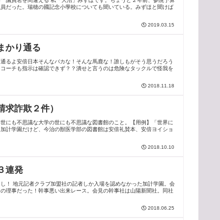
 議員名を間違える 私「大沼」みずほです。ちょうど２年前、参院予算
議員だった。瑞穂の國記念小學校についても聞いている。みずほと聞けば
2019.03.15
まかり通る
り通るよ安倍日本そんなバカな！そんな馬鹿な！誰しもがそう思うだろう
もコーチも指示は確認できず？？潰せと言うのは危険なタックルで怪我を
2018.11.18
請求詐欺２件）
い世にも不思議な大学の世にも不思議な図書館のこと。【用例】「世界に
た加計学園だけど、今治の獣医学部の図書館は安倍礼賛本、安倍ヨイショ
2018.10.10
３連発
し！ 地元記者クラブ加盟社の記者しか入場を認めなかった加計学園。会
園の理事だった！幹事悪い出来レース。会見の幹事社は山陽新聞社。同社
2018.06.25