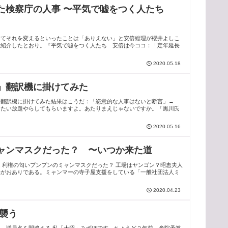
た検察庁の人事 〜平気で嘘をつく人たち
してそれを変えるといったことは「ありえない」と安倍総理が櫻井よしこ
で紹介したとおり。『平気で嘘をつく人たち 安倍は今ココ：「定年延長
2020.05.18
」翻訳機に掛けてみた
」翻訳機に掛けてみた結果はこうだ：「恣意的な人事はないと断言」→
りたい放題やらしてもらいますよ。あたりまえじゃないですか。「黒川氏
2020.05.16
ャンマスクだった？ 〜いつか来た道
 利権の匂いプンプンのミャンマスクだった？ 工場はヤンゴン？昭恵夫人
味がおありである。ミャンマーの寺子屋支援をしている「一般社団法人ミ
2020.04.23
襲う