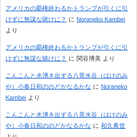
アメリカの覇権終わるかトランプが引くに引
けずに無謀な賭けに？
に
Noraneko Kambei
より
アメリカの覇権終わるかトランプが引くに引
けずに無謀な賭けに？
に
関谷博美
より
こんこんと水湧き出ずる八景水谷（はけのみ
や）小春日和ののどかなるかな
に
Noraneko
Kambei
より
こんこんと水湧き出ずる八景水谷（はけのみ
や）小春日和ののどかなるかな
に
和久希世
より