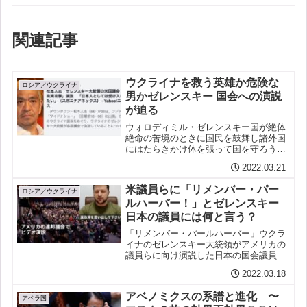
関連記事
ウクライナを救う英雄か危険な
ロシア／ウクライナ
男かゼレンスキー 国会への演説
が迫る
ウォロディミル・ゼレンスキー国が絶体
絶命の苦境のときに国民を鼓舞し諸外国
にはたらきかけ体を張って国を守ろうと
する英雄かはたまた欧米にかぶれNATO
2022.03.21
に入りたがり国民に武器を持たせて悲劇
に巻き込んでいるーーさらには世界をも
米議員らに「リメンバー・パー
大戦に引きずりこみかね...
ロシア／ウクライナ
ルハーバー！」とゼレンスキー
日本の議員には何と言う？
「リメンバー・パールハーバー」ウクラ
イナのゼレンスキー大統領がアメリカの
議員らに向け演説した日本の国会議員に
向けて演説するならいったい何と言うだ
2022.03.18
ろう？「臥薪嘗胆」？「鬼畜米英」？
「八紘一宇」？「大東亜の聖戦」？「欲
アベノミクスの系譜と進化 〜
しがりません勝つまでは」？...
アベラ国