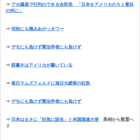
⇒ 
アホ議員で行列のできる自民党　「日本をアメリカの５１番目
の州に」
⇒ 
何段にも積みあがっタワー
⇒ 
デモにも負けず憲法学者にも負けず
⇒ 
筋書きはアメリカが書いている
⇒ 
落日ラムズフェルドに旭日大綬章の狂気
⇒ 
デモにも負けず憲法学者にも負けず
⇒ 
日本はまさに「狂気に該当」と米国国連大使
異例から慰霊へ
２