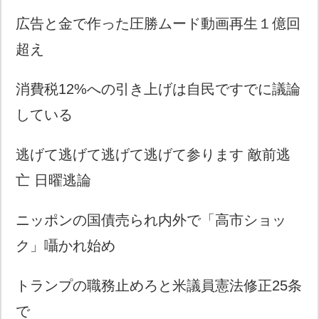
広告と金で作った圧勝ムード動画再生１億回
超え
消費税12%への引き上げは自民ですでに議論
している
逃げて逃げて逃げて逃げて参ります 敵前逃
亡 日曜逃論
ニッポンの国債売られ内外で「高市ショッ
ク」囁かれ始め
トランプの職務止めろと米議員憲法修正25条
で