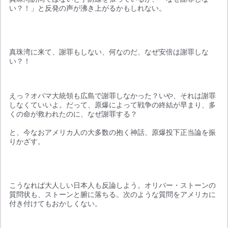
い？！」と反発の声が沸き上がるかもしれない。
真珠湾に来て、謝罪もしない、何なのだ、なぜ安倍は謝罪しな
い？！
えっ？オバマ大統領も広島で謝罪しなかった？いや、それは謝罪
しなくていいよ。だって、原爆によって戦争の終結が早まり、多
くの命が救われたのに、なぜ謝罪する？
と、今なおアメリカ人の大多数の抱く神話、原爆投下正当論を振
りかざす。
こうなれば大人しい日本人も反論しよう。オリバー・ストーンの
質問状も、ストーンと腑に落ちる。次のような質問をアメリカに
付き付けてもおかしくない。