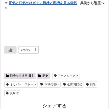
⇒ 
正気と狂気のはざまに勝機と商機を見る病気
異例から慰霊へ
１
いいね！ 1
戦争をする国 日本
歴史
アベノミソクソ
オリバー・ストーン
不戦の誓い
公開質問状
日米
真珠湾
シェアする