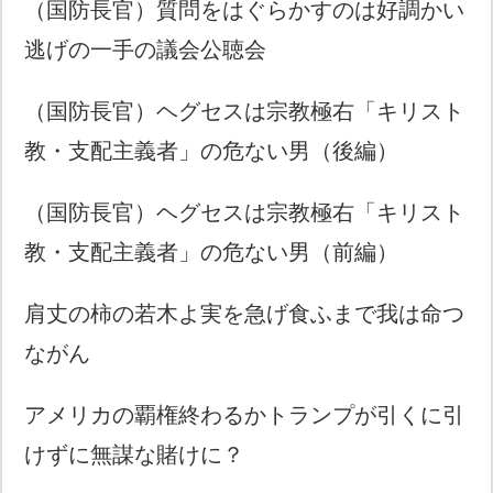
（国防長官）質問をはぐらかすのは好調かい
逃げの一手の議会公聴会
（国防長官）ヘグセスは宗教極右「キリスト
教・支配主義者」の危ない男（後編）
（国防長官）ヘグセスは宗教極右「キリスト
教・支配主義者」の危ない男（前編）
肩丈の柿の若木よ実を急げ食ふまで我は命つ
ながん
アメリカの覇権終わるかトランプが引くに引
けずに無謀な賭けに？