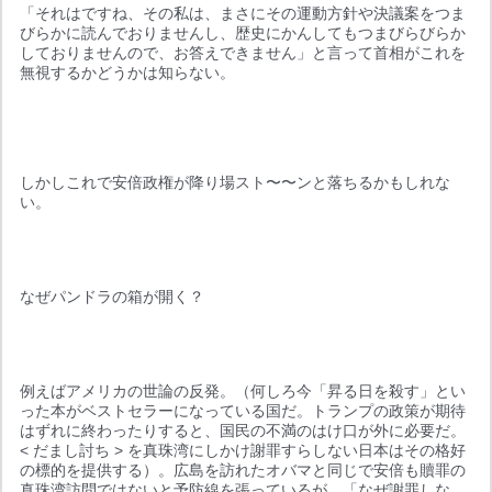
「それはですね、その私は、まさにその運動方針や決議案をつま
びらかに読んでおりませんし、歴史にかんしてもつまびらびらか
しておりませんので、お答えできません」と言って首相がこれを
無視するかどうかは知らない。
しかしこれで安倍政権が降り場スト〜〜ンと落ちるかもしれな
い。
なぜパンドラの箱が開く？
例えばアメリカの世論の反発。（何しろ今「昇る日を殺す」とい
った本がベストセラーになっている国だ。トランプの政策が期待
はずれに終わったりすると、国民の不満のはけ口が外に必要だ。
< だまし討ち > を真珠湾にしかけ謝罪すらしない日本はその格好
の標的を提供する）。広島を訪れたオバマと同じで安倍も贖罪の
真珠湾訪問ではないと予防線を張っているが、「なぜ謝罪しな