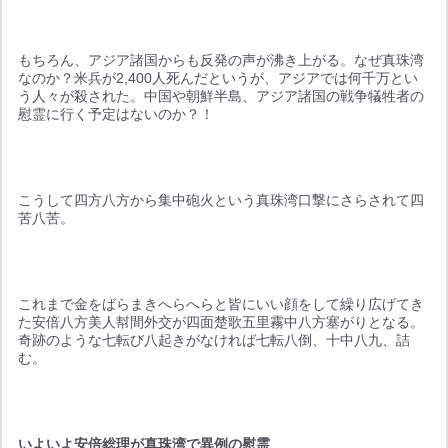
もちろん、アジア諸国からも反発の声が沸き上がる。なぜ真珠湾
なのか？米兵が2,400人死んだというが、アジアでは何千万とい
う人々が殺された。中国や朝鮮半島、アジア諸国の戦争犠牲者の
慰霊に行く予定はないのか？！
こうして四方八方から集中砲火という真珠湾口撃にさらされて四
苦八苦。
これまで金をばらまきへらへらと皆にいい顔をして繰り広げてき
た安倍八方美人幇間外交が四面楚歌五里霧中八方塞がりとなる。
奇跡のような七転び八起きがなければ七転八倒、十中八九、詰
む。
いよいよ安倍総理が真珠湾で異例の慰霊