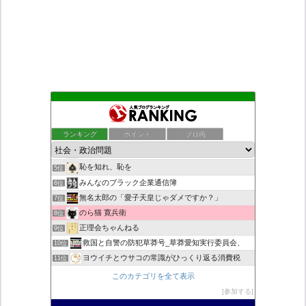
Everyone says I love you！
1位
もえるあじあ
2位
ランキング
ポイント
ブロ画
死神タカ位置サナエのオイルショックドクトリン憲法改悪計画！
3位
ダリチョコ dalichoko
4位
恥を知れ、恥を
5位
みんなのブラック企業通信簿
6位
無名太郎の「愛子天皇じゃダメですか？」
7位
のら猫 寛兵衛
8位
正理会ちゃんねる
9位
救国と自警の防犯草莽号_草莽愛知実行委員会、
10位
ヨウイチとウサコの常識がひっくり返る消費税
11位
JRと私鉄は駅名の外国語併記の際、日本語の発音/…
12位
このカテゴリを全て表示
真のジャーナリズムがここにある！
13位
参加する
超革新ひふみ神示
14位