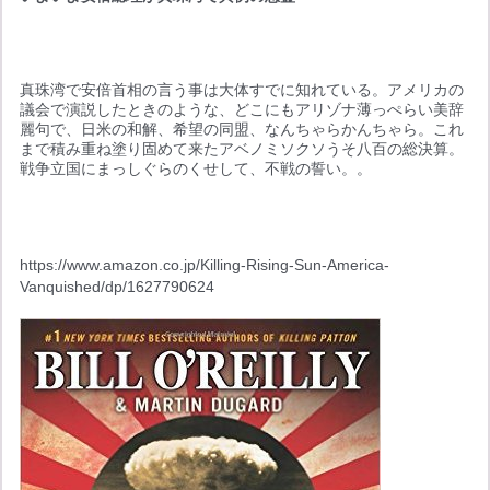
真珠湾で安倍首相の言う事は大体すでに知れている。アメリカの
議会で演説したときのような、どこにもアリゾナ薄っぺらい美辞
麗句で、日米の和解、希望の同盟、なんちゃらかんちゃら。これ
まで積み重ね塗り固めて来たアベノミソクソうそ八百の総決算。
戦争立国にまっしぐらのくせして、不戦の誓い。。
https://www.amazon.co.jp/Killing-Rising-Sun-America-
Vanquished/dp/1627790624