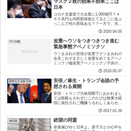
マスク２枚の効果不効果ここは
日本
コロナ支援策で大企業に1,000億円？４
６０兆円も内部留保抱えてるとこに金ぶ
っこんで何の意味ある？？一方で、光熱
費も払えん、明日からどうして食ってい
2020.04.05
こうかという一家に（一人当りじゃあり
ません、一世帯に）（効果のない）布マ
改憲へウソをつきつきつき進む
スク２枚？？その輸送...
アベラ国
緊急事態アベノミソクソ
ウソまみれの安倍が改憲でクソまみれの
会見これぞまさしく改憲をめぐるアベノ
ミソクソ嘘改憲アベノミソクソ子供の目
に涙自衛官から聞いた党内の論争は終わ
2019.05.07
った自衛隊の明記が加わるだけ９条１項
２項はそのまま変わらず憲法改正は自民
安倍／麻生・トランプ会談の予
党の結党以来の党是「お父...
戦争をする国 日本
想される展開
安倍：トランプ大統領閣下におかれまし
ては暗殺もされずにこのたびは無事大統
領に就任されご機嫌うるわしくあらせら
れましてお喜び申し上げ… トランプ：挨
2017.01.26
拶はほどほどでいいから、要件から行こ
か。 安倍：恐れながら私ども真珠湾では
絶望の同盟
貴国と不戦の誓いをし...
核兵器
奈落滅びゆく日本よ。原子力との心中を