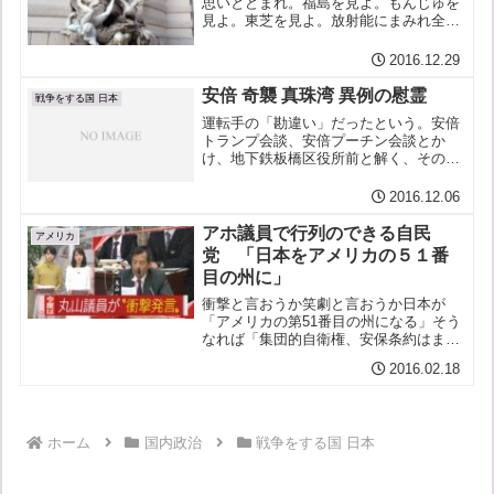
思いとどまれ。福島を見よ。もんじゅを
見よ。東芝を見よ。放射能にまみれ全国
に散らばる瓦礫を。たまり行くフレコン
バッグを。行き場のない廃棄物を。安倍
2016.12.29
の言う「希望の同盟」は核兵器禁止条約
を目指す動きに水を差し、...
安倍 奇襲 真珠湾 異例の慰霊
戦争をする国 日本
運転手の「勘違い」だったという。安倍
トランプ会談、安倍プーチン会談とか
け、地下鉄板橋区役所前と解く、その心
は：勘違いで突っ込む階段。痛まし区役
所前。四谷怪談なら、官房副長官が「不
2016.12.06
良」と呼ぶトランプとプーチン、「お坊
っちゃま」安倍晋三より、い...
アホ議員で行列のできる自民
アメリカ
党 「日本をアメリカの５１番
目の州に」
衝撃と言おうか笑劇と言おうか日本が
「アメリカの第51番目の州になる」そう
なれば「集団的自衛権、安保条約はまっ
たく問題にならない」「世界の中心で行
2016.02.18
動できる」と言うのだ。 ←クリック！
→ ↓ ↓ ↓ ↓ ↓
ホーム
国内政治
戦争をする国 日本