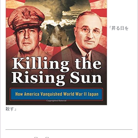
『昇る日を
殺す』