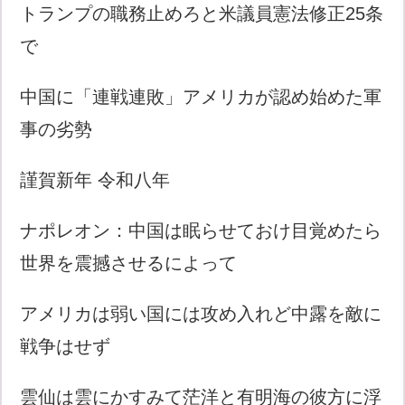
トランプの職務止めろと米議員憲法修正25条
で
中国に「連戦連敗」アメリカが認め始めた軍
事の劣勢
謹賀新年 令和八年
ナポレオン：中国は眠らせておけ目覚めたら
世界を震撼させるによって
アメリカは弱い国には攻め入れど中露を敵に
戦争はせず
雲仙は雲にかすみて茫洋と有明海の彼方に浮