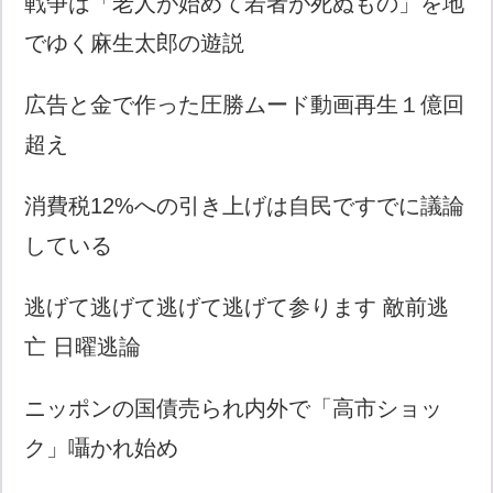
戦争は「老人が始めて若者が死ぬもの」を地
でゆく麻生太郎の遊説
広告と金で作った圧勝ムード動画再生１億回
超え
消費税12%への引き上げは自民ですでに議論
している
逃げて逃げて逃げて逃げて参ります 敵前逃
亡 日曜逃論
ニッポンの国債売られ内外で「高市ショッ
ク」囁かれ始め