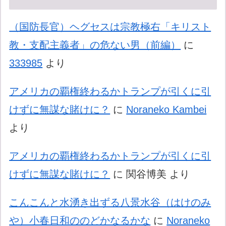
（国防長官）ヘグセスは宗教極右「キリスト
教・支配主義者」の危ない男（前編）
に
333985
より
アメリカの覇権終わるかトランプが引くに引
けずに無謀な賭けに？
に
Noraneko Kambei
より
アメリカの覇権終わるかトランプが引くに引
けずに無謀な賭けに？
に
関谷博美
より
こんこんと水湧き出ずる八景水谷（はけのみ
や）小春日和ののどかなるかな
に
Noraneko