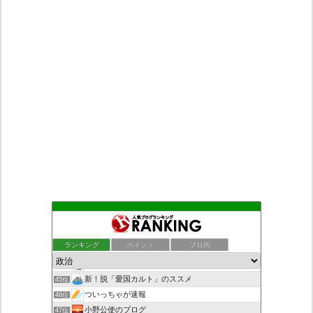
こんなニュースにでくわした
41位
老子の道（万物の源）と徳 ＝大本神諭の一輪＋日月神示の神一厘
42位
ランキング
ポイント
ブロ画
日本第一！ニュース録
43位
デモや街宣のお供に！プラカード無料素材
44位
新！脱「愛国カルト」のススメ
45位
ついっちゃが速報
46位
小野公使のブログ
47位