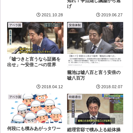
知れ！争点隠し議論から逃
げ
2021.10.28
2019.06.27
アベラ国
安倍体制
「嘘つきと言うなら証拠を
出せ」〜安倍こべの世界
籠池は嘘八百と言う安倍の
嘘八百万
2018.04.12
2018.02.07
アベラ国
時爺通信
何段にも積みあがっタワー
総理官邸で積み上る組体操