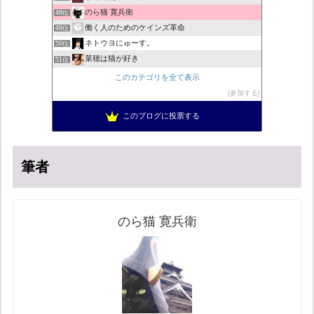
のら猫 寛兵衛
48位
働く人のためのケインズ革命
49位
ネトウヨにゅーす。
50位
菜穂は猫が好き
51位
自民党工作員の異常なネット活動
52位
このカテゴリを全て表示
柏の住人
53位
参加する
秩父市議会議員 黒澤秀之 ブログ
54位
このブログに投票する
営業せきやんの憂鬱
55位
筆者
のら猫 寛兵衛