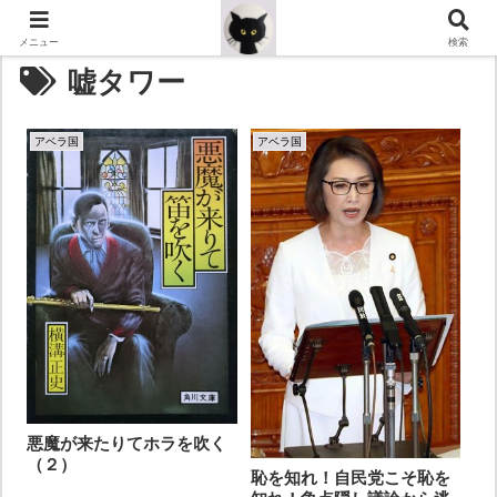
メニュー
検索
嘘タワー
アベラ国
アベラ国
悪魔が来たりてホラを吹く
（２）
恥を知れ！自民党こそ恥を