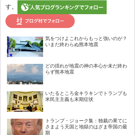
す。
気をつけよこれからもっと強いのが？
いまだ終わらぬ熊本地震
どの揺れが地震の神の本心か未だ終わ
らず熊本地震
いたるところ金キラキンでトランプも
米民主主義も末期症状
トランプ・ジョーク集：独裁の果てに
さまよう天国と地獄のはざま帝国の最
期