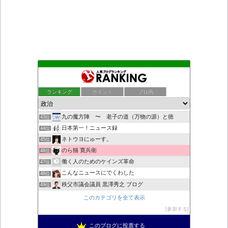
◎ 浮輪浮遊録 ◎
39位
村野瀬玲奈の秘書課広報室
40位
ランキング
ポイント
ブロ画
デモや街宣のお供に！プラカード無料素材
41位
ついっちゃが速報
42位
九の魔方陣 〜 老子の道（万物の源）と徳
43位
日本第一！ニュース録
44位
ネトウヨにゅーす。
45位
のら猫 寛兵衛
46位
働く人のためのケインズ革命
47位
こんなニュースにでくわした
48位
秩父市議会議員 黒澤秀之 ブログ
49位
営業せきやんの憂鬱
50位
このカテゴリを全て表示
自民党工作員の異常なネット活動
51位
参加する
柏の住人
52位
このブログに投票する