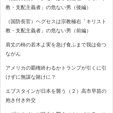
教・支配主義者」の危ない男（後編）
（国防長官）ヘグセスは宗教極右「キリスト
教・支配主義者」の危ない男（前編）
肩丈の柿の若木よ実を急げ食ふまで我は命つ
ながん
アメリカの覇権終わるかトランプが引くに引
けずに無謀な賭けに？
エプスタインが日本を襲う（２）高市早苗の
抱き付き外交