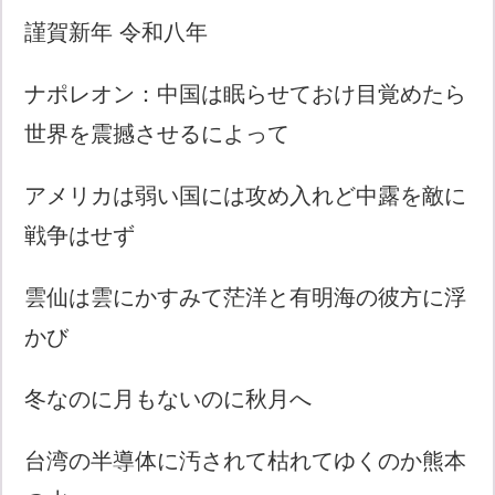
謹賀新年 令和八年
ナポレオン：中国は眠らせておけ目覚めたら
世界を震撼させるによって
アメリカは弱い国には攻め入れど中露を敵に
戦争はせず
雲仙は雲にかすみて茫洋と有明海の彼方に浮
かび
冬なのに月もないのに秋月へ
台湾の半導体に汚されて枯れてゆくのか熊本