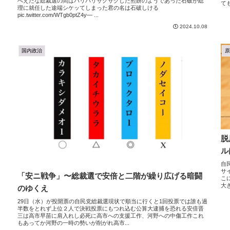
べえだな総裁選の間はパリパリサクサクした煎餅のようであった石破が総
ても
理に就任した途端シケッてしまった君の名は石破しける
pic.twitter.com/WTgb0ptZ4y— ...
2024.10.08
国内政治
脱
ル
自
サ
「安ニ戦争」〜総裁選で安倍と二階が繰り広げる暗闘
こ
大
のゆくえ
29日（水）が投開票の自民党総裁選現状で順当に行くと1回投票では誰も過
半数をとれず上位２人で決戦投票にもつれ込む公算大逮捕を恐れる安倍晋
三は高市早苗に肩入れし必死に高市への支援工作、河野への中傷工作これ
もあってか河野の一時の勢いが削がれ高市...