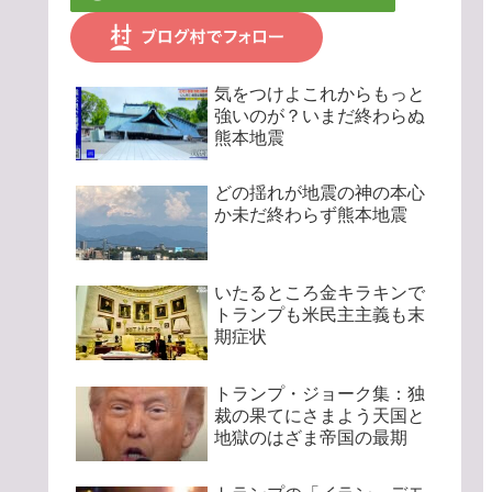
気をつけよこれからもっと
強いのが？いまだ終わらぬ
熊本地震
どの揺れが地震の神の本心
か未だ終わらず熊本地震
いたるところ金キラキンで
トランプも米民主主義も末
期症状
トランプ・ジョーク集：独
裁の果てにさまよう天国と
地獄のはざま帝国の最期