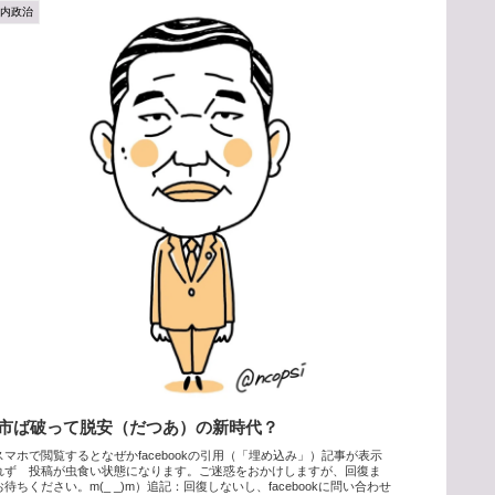
国内政治
市ば破って脱安（だつあ）の新時代？
スマホで閲覧するとなぜかfacebookの引用（「埋め込み」）記事が表示
れず 投稿が虫食い状態になります。ご迷惑をおかけしますが、回復ま
お待ちください。m(_ _)m）追記：回復しないし、facebookに問い合わせ