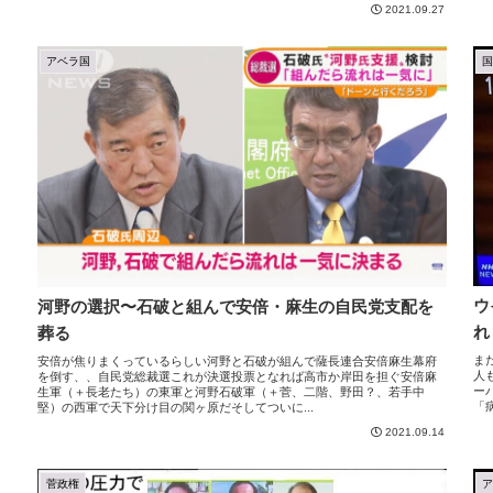
2021.09.27
アベラ国
ウ
河野の選択〜石破と組んで安倍・麻生の自民党支配を
れ
葬る
ま
安倍が焦りまくっているらしい河野と石破が組んで薩長連合安倍麻生幕府
人
を倒す、、自民党総裁選これが決選投票となれば高市か岸田を担ぐ安倍麻
ー
生軍（＋長老たち）の東軍と河野石破軍（＋菅、二階、野田？、若手中
「
堅）の西軍で天下分け目の関ヶ原だそしてついに...
2021.09.14
菅政権