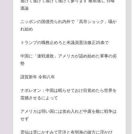
逃げて逃げて逃げて逃げて参ります 敵前逃亡 日曜
逃論
ニッポンの国債売られ内外で「高市ショック」囁か
れ始め
トランプの職務止めろと米議員憲法修正25条で
中国に「連戦連敗」アメリカが認め始めた軍事の劣
勢
謹賀新年 令和八年
ナポレオン：中国は眠らせておけ目覚めたら世界を
震撼させるによって
アメリカは弱い国には攻め入れど中露を敵に戦争は
せず
雲仙は雲にかすみて茫洋と有明海の彼方に浮かび