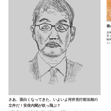
株
金
型
輪
と
さあ、面白くなってきた、いよいよ河井克行前法相の
立件だ！安倍内閣が吹っ飛ぶ？