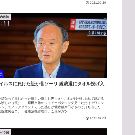
2021.09.20
国内政治
イルスに負けた証か菅ソーリ 総裁選にタオル投げ入
だ頑張って欲しかった惜しい惜しむ声しきりこれだけ惜しまれて辞める
も珍しい（笑）、、岸田文雄のシャドーボクシング見てただけでワンツ
パンチでノックダウンくらった感じか菅総裁岸田がきのう打ち出した
病院難民ゼロ」「健康危機管理庁」これがガツ...
2021.09.03
アベラ国