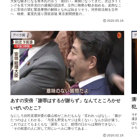
大変な騒ぎになる青木氏の言う「面白い」展開になってきた。次はタイミ
ングを見て河井克行の逮捕許諾請求、立件に検察が動き始める。皮肉なこ
とに安倍の望む緊急事態の解除となれば始まりそう。河井前法相を立件
へ 検察、案里氏巡り買収容疑 東京新聞捜査の...
2020.05.19
アベラ国
溝
あすの安倍「謝罪はするが謝らず」なんてところかせ
犯
いぜいのとこ?
そ
なにしろ自民党選対委の森山裕がこれだもんな「言われっぱなし」「腹が
違
たつのはよくわかる」「与党も野党もヤジは良くない」なんか話が違う。
は
これではとてもまともな「謝罪」など、総理の口からは期待できない。
レ
「その程度の人に対して同じレベルに降りてあま...
2020.02.16