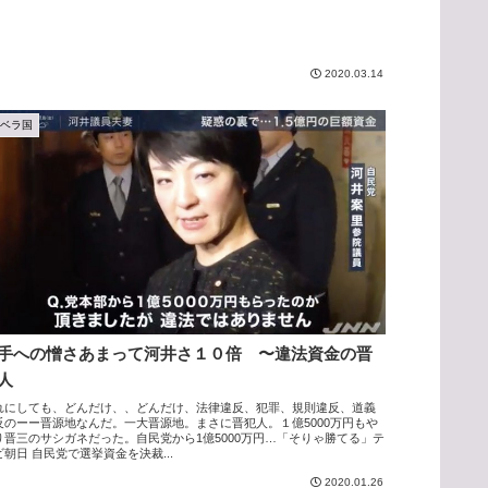
2020.03.14
アベラ国
手への憎さあまって河井さ１０倍 〜違法資金の晋
人
れにしても、どんだけ、、どんだけ、法律違反、犯罪、規則違反、道義
反のーー晋源地なんだ。一大晋源地。まさに晋犯人。１億5000万円もや
り晋三のサシガネだった。自民党から1億5000万円…「そりゃ勝てる」テ
ビ朝日 自民党で選挙資金を決裁...
2020.01.26