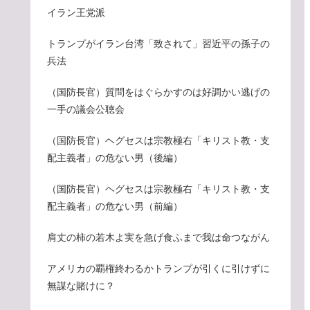
イラン王党派
トランプがイラン台湾「致されて」習近平の孫子の
兵法
（国防長官）質問をはぐらかすのは好調かい逃げの
一手の議会公聴会
（国防長官）ヘグセスは宗教極右「キリスト教・支
配主義者」の危ない男（後編）
（国防長官）ヘグセスは宗教極右「キリスト教・支
配主義者」の危ない男（前編）
肩丈の柿の若木よ実を急げ食ふまで我は命つながん
アメリカの覇権終わるかトランプが引くに引けずに
無謀な賭けに？