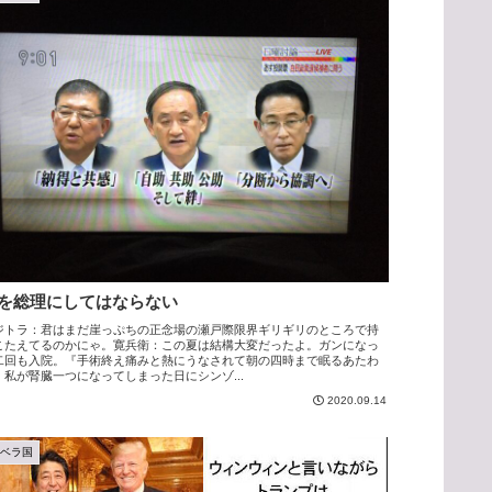
を総理にしてはならない
ジトラ：君はまだ崖っぷちの正念場の瀬戸際限界ギリギリのところで持
こたえてるのかにゃ。寛兵衛：この夏は結構大変だったよ。ガンになっ
二回も入院。『手術終え痛みと熱にうなされて朝の四時まで眠るあたわ
』私が腎臓一つになってしまった日にシンゾ...
2020.09.14
アベラ国