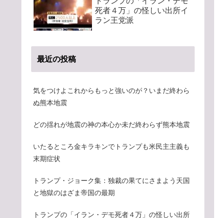
トランプの「イラン・デモ
死者４万」の怪しい出所イ
ラン王党派
最近の投稿
気をつけよこれからもっと強いのが？いまだ終わら
ぬ熊本地震
どの揺れが地震の神の本心か未だ終わらず熊本地震
いたるところ金キラキンでトランプも米民主主義も
末期症状
トランプ・ジョーク集：独裁の果てにさまよう天国
と地獄のはざま帝国の最期
トランプの「イラン・デモ死者４万」の怪しい出所