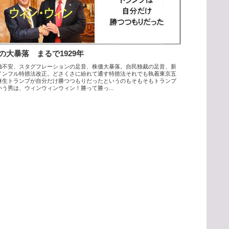
の大暴落 まるで1929年
融不安、スタグフレーションの足音、株価大暴落。自民独裁の足音、新
インフル特措法改正。どさくさに紛れて通す特措法それでも執着東京五
麻生トランプが自分だけ勝つつもりだったというのもそもそもトランプ
いう男は、ウィンウィンウィン！勝って勝っ...