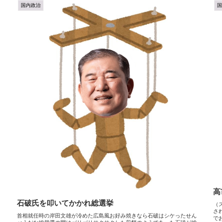
国内政治
高
石破氏を叩いてかかれ総選挙
（
さ
首相就任時の岸田文雄が冷めた広島風お好み焼きなら石破はシケったせん
で