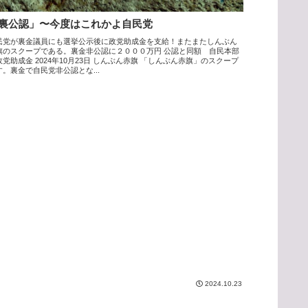
裏公認」〜今度はこれかよ自民党
民党が裏金議員にも選挙公示後に政党助成金を支給！またまたしんぶん
旗のスクープである。裏金非公認に２０００万円 公認と同額 自民本部
政党助成金 2024年10月23日 しんぶん赤旗 「しんぶん赤旗」のスクープ
す。裏金で自民党非公認とな...
2024.10.23