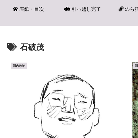
表紙・目次
引っ越し完了
のら猫
石破茂
国内政治