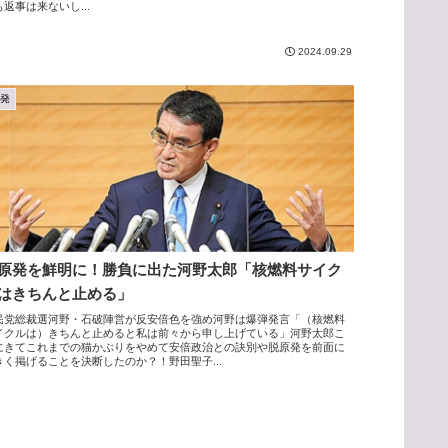
返事は来ないし...
2024.09.29
原発
原発を鮮明に！勝負に出た河野太郎「核燃料サイク
はきちんと止める」
民党総裁選河野・石破陣営が反安倍色を強め河野は爆弾発言「（核燃料
イクルは）きちんと止めると私は前々から申し上げている」河野太郎こ
にきてこれまでの猫かぶりをやめて安倍政治との訣別や脱原発を前面に
きく掲げることを決断したのか？！野田聖子...