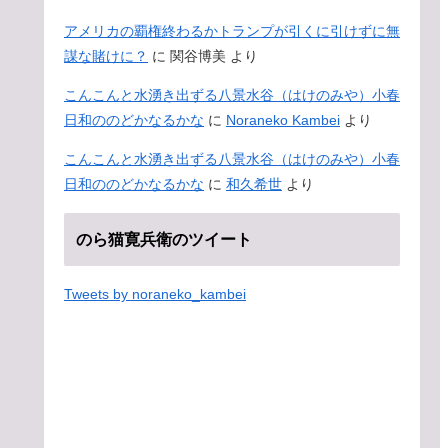
アメリカの覇権終わるかトランプが引くに引けずに無
謀な賭けに？
に
関谷博美
より
こんこんと水湧き出ずる八景水谷（はけのみや）小春
日和ののどかなるかな
に
Noraneko Kambei
より
こんこんと水湧き出ずる八景水谷（はけのみや）小春
日和ののどかなるかな
に
和久希世
より
のら猫寛兵衛のツイート
Tweets by noraneko_kambei