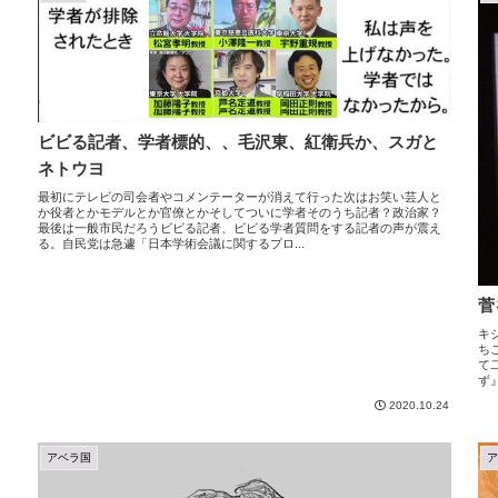
ビビる記者、学者標的、、毛沢東、紅衛兵か、スガと
ネトウヨ
最初にテレビの司会者やコメンテーターが消えて行った次はお笑い芸人と
か役者とかモデルとか官僚とかそしてついに学者そのうち記者？政治家？
最後は一般市民だろうビビる記者、ビビる学者質問をする記者の声が震え
る。自民党は急遽「日本学術会議に関するプロ...
菅
キ
ち
て
ず
2020.10.24
アベラ国