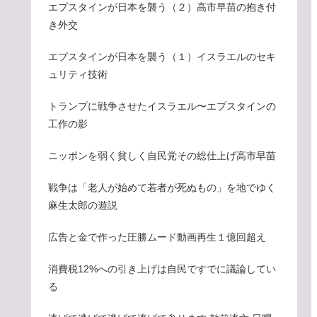
エプスタインが日本を襲う（２）高市早苗の抱き付
き外交
エプスタインが日本を襲う（１）イスラエルのセキ
ュリティ技術
トランプに戦争させたイスラエル〜エプスタインの
工作の影
ニッポンを弱く貧しく自民党その総仕上げ高市早苗
戦争は「老人が始めて若者が死ぬもの」を地でゆく
麻生太郎の遊説
広告と金で作った圧勝ムード動画再生１億回超え
消費税12%への引き上げは自民ですでに議論してい
る