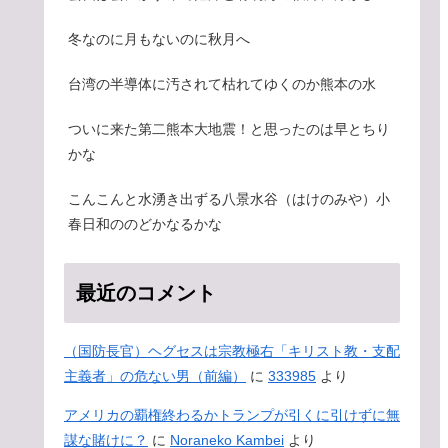
冬なのに月もないのに秋月へ
台湾の半導体に汚されて枯れてゆくのか熊本の水
ついに来た第二熊本大地震！と思ったのは早とちり
かな
こんこんと水湧き出ずる八景水谷（はけのみや）小
春日和ののどかなるかな
最近のコメント
（国防長官）ヘグセスは宗教極右「キリスト教・支配
主義者」の危ない男（前編）
に
333985
より
アメリカの覇権終わるかトランプが引くに引けずに無
謀な賭けに？
に
Noraneko Kambei
より