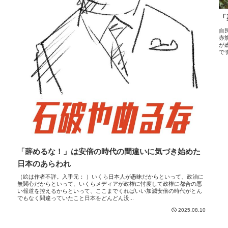
「
自
赤
が
で
「辞めるな！」は安倍の時代の間違いに気づき始めた
日本のあらわれ
（絵は作者不詳。入手元： ）いくら日本人が愚昧だからといって、政治に
無関心だからといって、いくらメディアが政権に忖度して政権に都合の悪
い報道を控えるからといって、ここまでくればいい加減安倍の時代がとん
でもなく間違っていたこと日本をどんどん没...
2025.08.10