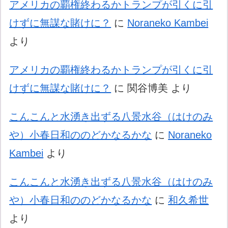
アメリカの覇権終わるかトランプが引くに引
けずに無謀な賭けに？
に
Noraneko Kambei
より
アメリカの覇権終わるかトランプが引くに引
けずに無謀な賭けに？
に
関谷博美
より
こんこんと水湧き出ずる八景水谷（はけのみ
や）小春日和ののどかなるかな
に
Noraneko
Kambei
より
こんこんと水湧き出ずる八景水谷（はけのみ
や）小春日和ののどかなるかな
に
和久希世
より