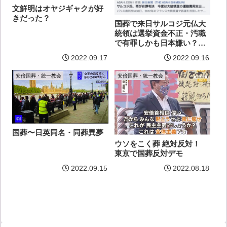
文鮮明はオヤジギャクが好
きだった？
国葬で来日サルコジ元仏大
統領は選挙資金不正・汚職
で有罪しかも日本嫌い？
（嘘こく葬〜４）
2022.09.17
2022.09.16
安倍国葬・統一教会
安倍国葬・統一教会
国葬〜日英同名・同葬異夢
ウソをこく葬 絶対反対！
東京で国葬反対デモ
2022.09.15
2022.08.18