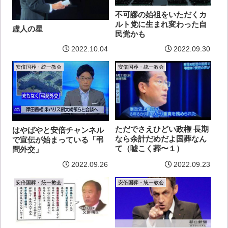
不可謬の始祖をいただくカ
ルト党に生まれ変わった自
虚人の星
民党かも
2022.10.04
2022.09.30
安倍国葬・統一教会
安倍国葬・統一教会
ただでさえひどい政権 長期
はやばやと安倍チャンネル
なら余計だめだよ国葬なん
で宣伝が始まっている「弔
て（嘘こく葬〜１）
問外交」
2022.09.26
2022.09.23
安倍国葬・統一教会
安倍国葬・統一教会