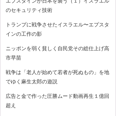
エプスタインが日本を襲う（１）イスラエル
のセキュリティ技術
トランプに戦争させたイスラエル〜エプスタ
インの工作の影
ニッポンを弱く貧しく自民党その総仕上げ高
市早苗
戦争は「老人が始めて若者が死ぬもの」を地
でゆく麻生太郎の遊説
広告と金で作った圧勝ムード動画再生１億回
超え