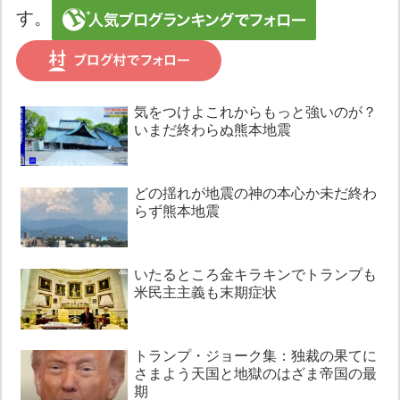
す。
気をつけよこれからもっと強いのが？
いまだ終わらぬ熊本地震
どの揺れが地震の神の本心か未だ終わ
らず熊本地震
いたるところ金キラキンでトランプも
米民主主義も末期症状
トランプ・ジョーク集：独裁の果てに
さまよう天国と地獄のはざま帝国の最
期