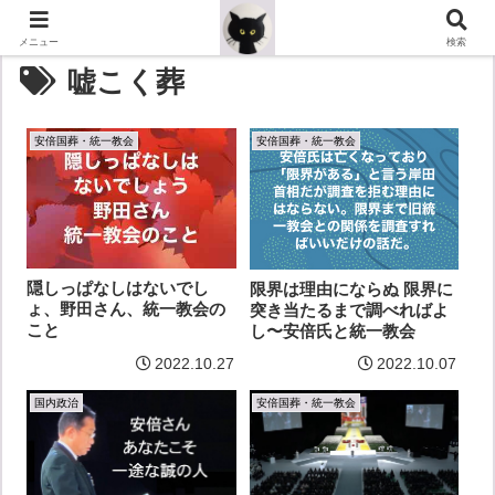
メニュー
検索
嘘こく葬
安倍国葬・統一教会
安倍国葬・統一教会
隠しっぱなしはないでし
限界は理由にならぬ 限界に
ょ、野田さん、統一教会の
突き当たるまで調べればよ
こと
し〜安倍氏と統一教会
2022.10.27
2022.10.07
国内政治
安倍国葬・統一教会