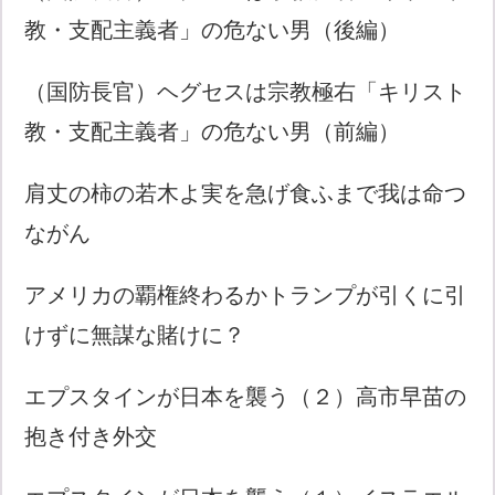
教・支配主義者」の危ない男（後編）
（国防長官）ヘグセスは宗教極右「キリスト
教・支配主義者」の危ない男（前編）
肩丈の柿の若木よ実を急げ食ふまで我は命つ
ながん
アメリカの覇権終わるかトランプが引くに引
けずに無謀な賭けに？
エプスタインが日本を襲う（２）高市早苗の
抱き付き外交