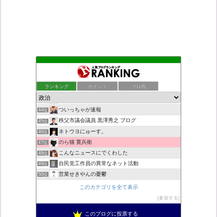
村野瀬玲奈の秘書課広報室
40位
デモや街宣のお供に！プラカード無料素材
41位
ランキング
ポイント
ブロ画
九の魔方陣 〜 老子の道（万物の源）と徳
42位
日本第一！ニュース録
43位
ついっちゃが速報
44位
秩父市議会議員 黒澤秀之 ブログ
45位
ネトウヨにゅーす。
46位
のら猫 寛兵衛
47位
こんなニュースにでくわした
48位
自民党工作員の異常なネット活動
49位
営業せきやんの憂鬱
50位
働く人のためのケインズ革命
51位
このカテゴリを全て表示
柏の住人
52位
参加する
新！脱「愛国カルト」のススメ
53位
このブログに投票する
集団ストーカー問題を克服する