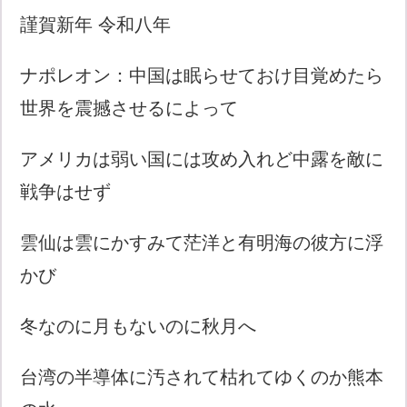
謹賀新年 令和八年
ナポレオン：中国は眠らせておけ目覚めたら
世界を震撼させるによって
アメリカは弱い国には攻め入れど中露を敵に
戦争はせず
雲仙は雲にかすみて茫洋と有明海の彼方に浮
かび
冬なのに月もないのに秋月へ
台湾の半導体に汚されて枯れてゆくのか熊本