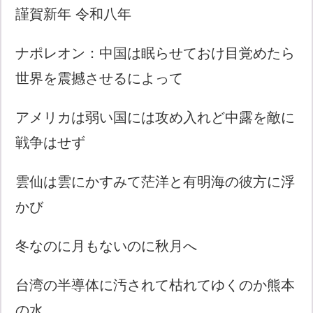
謹賀新年 令和八年
ナポレオン：中国は眠らせておけ目覚めたら
世界を震撼させるによって
アメリカは弱い国には攻め入れど中露を敵に
戦争はせず
雲仙は雲にかすみて茫洋と有明海の彼方に浮
かび
冬なのに月もないのに秋月へ
台湾の半導体に汚されて枯れてゆくのか熊本
の水