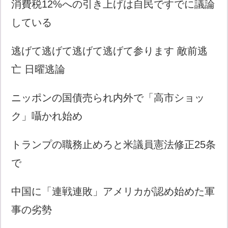
消費税12%への引き上げは自民ですでに議論
している
逃げて逃げて逃げて逃げて参ります 敵前逃
亡 日曜逃論
ニッポンの国債売られ内外で「高市ショッ
ク」囁かれ始め
トランプの職務止めろと米議員憲法修正25条
で
中国に「連戦連敗」アメリカが認め始めた軍
事の劣勢