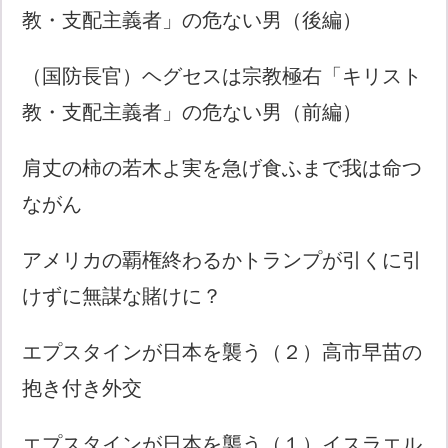
教・支配主義者」の危ない男（後編）
（国防長官）ヘグセスは宗教極右「キリスト
教・支配主義者」の危ない男（前編）
肩丈の柿の若木よ実を急げ食ふまで我は命つ
ながん
アメリカの覇権終わるかトランプが引くに引
けずに無謀な賭けに？
エプスタインが日本を襲う（２）高市早苗の
抱き付き外交
エプスタインが日本を襲う（１）イスラエル