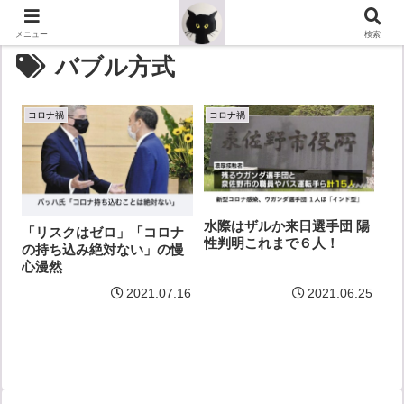
メニュー
検索
バブル方式
コロナ禍
コロナ禍
水際はザルか来日選手団 陽
「リスクはゼロ」「コロナ
性判明これまで６人！
の持ち込み絶対ない」の慢
心漫然
2021.07.16
2021.06.25