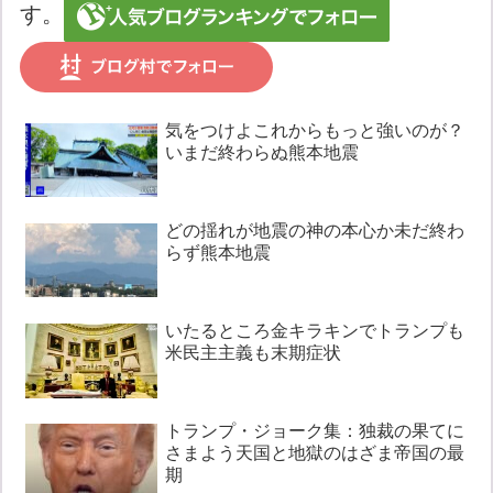
す。
気をつけよこれからもっと強いのが？
いまだ終わらぬ熊本地震
どの揺れが地震の神の本心か未だ終わ
らず熊本地震
いたるところ金キラキンでトランプも
米民主主義も末期症状
トランプ・ジョーク集：独裁の果てに
さまよう天国と地獄のはざま帝国の最
期