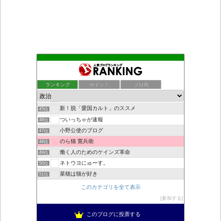
こんなニュースにでくわした
41位
老子の道（万物の源）と徳 ＝大本神諭の一輪＋日月神示の神一厘
42位
ランキング
ポイント
ブロ画
日本第一！ニュース録
43位
デモや街宣のお供に！プラカード無料素材
44位
新！脱「愛国カルト」のススメ
45位
ついっちゃが速報
46位
小野公使のブログ
47位
のら猫 寛兵衛
48位
働く人のためのケインズ革命
49位
ネトウヨにゅーす。
50位
菜穂は猫が好き
51位
自民党工作員の異常なネット活動
52位
このカテゴリを全て表示
柏の住人
53位
参加する
秩父市議会議員 黒澤秀之 ブログ
54位
このブログに投票する
営業せきやんの憂鬱
55位