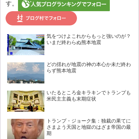
す。
気をつけよこれからもっと強いのが？
いまだ終わらぬ熊本地震
どの揺れが地震の神の本心か未だ終わ
らず熊本地震
いたるところ金キラキンでトランプも
米民主主義も末期症状
トランプ・ジョーク集：独裁の果てに
さまよう天国と地獄のはざま帝国の最
期