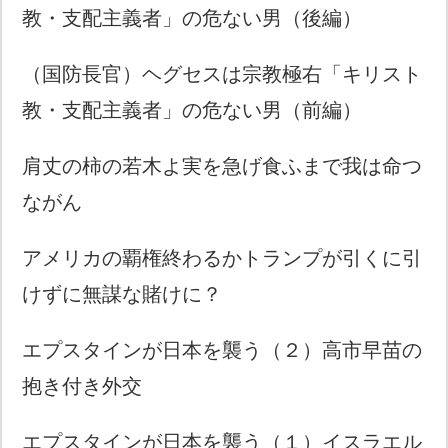
教・支配主義者」の危ない男（後編）
（国防長官）ヘグセスは宗教極右「キリスト
教・支配主義者」の危ない男（前編）
肩丈の柿の若木よ実を急げ食ふまで我は命つ
ながん
アメリカの覇権終わるかトランプが引くに引
けずに無謀な賭けに？
エプスタインが日本を襲う（２）高市早苗の
抱き付き外交
エプスタインが日本を襲う（１）イスラエル