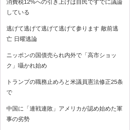
消費税12%への引き上げは自民ですでに議論
している
逃げて逃げて逃げて逃げて参ります 敵前逃
亡 日曜逃論
ニッポンの国債売られ内外で「高市ショッ
ク」囁かれ始め
トランプの職務止めろと米議員憲法修正25条
で
中国に「連戦連敗」アメリカが認め始めた軍
事の劣勢