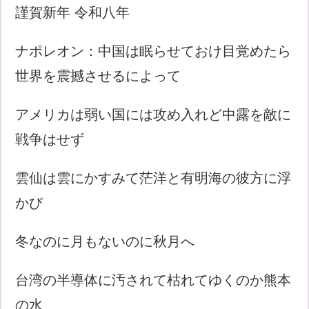
謹賀新年 令和八年
ナポレオン：中国は眠らせておけ目覚めたら
世界を震撼させるによって
アメリカは弱い国には攻め入れど中露を敵に
戦争はせず
雲仙は雲にかすみて茫洋と有明海の彼方に浮
かび
冬なのに月もないのに秋月へ
台湾の半導体に汚されて枯れてゆくのか熊本
の水