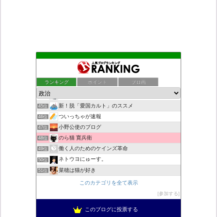
こんなニュースにでくわした
41位
老子の道（万物の源）と徳 ＝大本神諭の一輪＋日月神示の神一厘
42位
ランキング
ポイント
ブロ画
日本第一！ニュース録
43位
デモや街宣のお供に！プラカード無料素材
44位
新！脱「愛国カルト」のススメ
45位
ついっちゃが速報
46位
小野公使のブログ
47位
のら猫 寛兵衛
48位
働く人のためのケインズ革命
49位
ネトウヨにゅーす。
50位
菜穂は猫が好き
51位
自民党工作員の異常なネット活動
52位
このカテゴリを全て表示
柏の住人
53位
参加する
秩父市議会議員 黒澤秀之 ブログ
54位
このブログに投票する
営業せきやんの憂鬱
55位