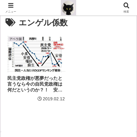
メニュー
検索
エンゲル係数
アベラ国
民主党政権が悪夢だったと
言うなら今の自民党政権は
何だというのか？！ 安倍
首相「悪夢」発言撤回を拒
2019.02.12
否