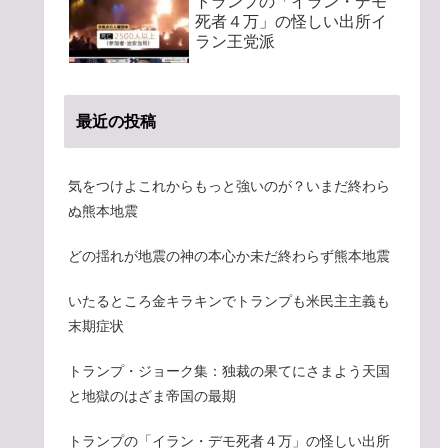
トランプの「イラン・デモ
死者４万」の怪しい出所イ
ラン王党派
最近の投稿
気をつけよこれからもっと強いのが？いまだ終わら
ぬ熊本地震
どの揺れが地震の神の本心か未だ終わらず熊本地震
いたるところ金キラキンでトランプも米民主主義も
末期症状
トランプ・ジョーク集：独裁の果てにさまよう天国
と地獄のはざま帝国の最期
トランプの「イラン・デモ死者４万」の怪しい出所