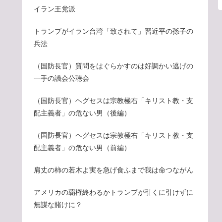
イラン王党派
トランプがイラン台湾「致されて」習近平の孫子の
兵法
（国防長官）質問をはぐらかすのは好調かい逃げの
一手の議会公聴会
（国防長官）ヘグセスは宗教極右「キリスト教・支
配主義者」の危ない男（後編）
（国防長官）ヘグセスは宗教極右「キリスト教・支
配主義者」の危ない男（前編）
肩丈の柿の若木よ実を急げ食ふまで我は命つながん
アメリカの覇権終わるかトランプが引くに引けずに
無謀な賭けに？