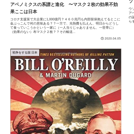
ソ
アベノミクスの系譜と進化 〜マスク２枚の効果不効
ウ
果ここは日本
ア
の
コロナ支援策で大企業に1,000億円？４６０兆円も内部留保抱えてるとこに
ら
金ぶっこんで何の意味ある？？一方で、光熱費も払えん、明日からどうし
て食っていこうかという一家に（一人当りじゃありません、一世帯に）
（効果のない）布マスク２枚？？その輸送...
2020.04.05
戦争をする国 日本