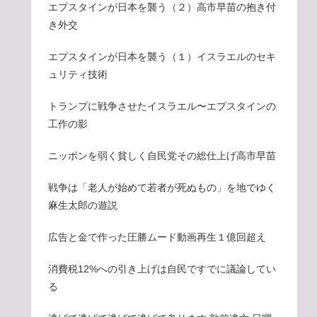
エプスタインが日本を襲う（２）高市早苗の抱き付
き外交
エプスタインが日本を襲う（１）イスラエルのセキ
ュリティ技術
トランプに戦争させたイスラエル〜エプスタインの
工作の影
ニッポンを弱く貧しく自民党その総仕上げ高市早苗
戦争は「老人が始めて若者が死ぬもの」を地でゆく
麻生太郎の遊説
広告と金で作った圧勝ムード動画再生１億回超え
消費税12%への引き上げは自民ですでに議論してい
る