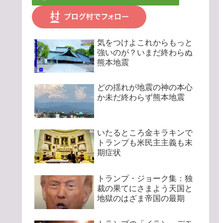
気をつけよこれからもっと
強いのが？いまだ終わらぬ
熊本地震
どの揺れが地震の神の本心
か未だ終わらず熊本地震
いたるところ金キラキンで
トランプも米民主主義も末
期症状
トランプ・ジョーク集：独
裁の果てにさまよう天国と
地獄のはざま帝国の最期