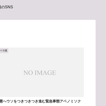
のSNS
アベラ国
憲へウソをつきつきつき進む緊急事態アベノミソク