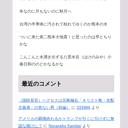
冬なのに月もないのに秋月へ
台湾の半導体に汚されて枯れてゆくのか熊本の水
ついに来た第二熊本大地震！と思ったのは早とちり
かな
こんこんと水湧き出ずる八景水谷（はけのみや）小
春日和ののどかなるかな
最近のコメント
（国防長官）ヘグセスは宗教極右「キリスト教・支配
主義者」の危ない男（前編）
に
333985
より
アメリカの覇権終わるかトランプが引くに引けずに無
謀な賭けに？
に
Noraneko Kambei
より