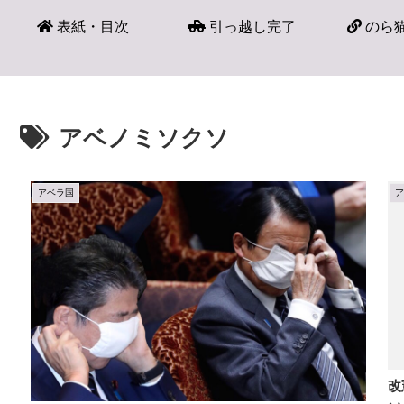
表紙・目次
引っ越し完了
のら猫
アベノミソクソ
アベラ国
改