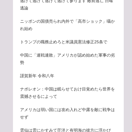
逃げて逃げて逃げて逃げて参ります 敵前逃亡 日曜
逃論
ニッポンの国債売られ内外で「高市ショック」囁か
れ始め
トランプの職務止めろと米議員憲法修正25条で
中国に「連戦連敗」アメリカが認め始めた軍事の劣
勢
謹賀新年 令和八年
ナポレオン：中国は眠らせておけ目覚めたら世界を
震撼させるによって
アメリカは弱い国には攻め入れど中露を敵に戦争は
せず
雲仙は雲にかすみて茫洋と有明海の彼方に浮かび