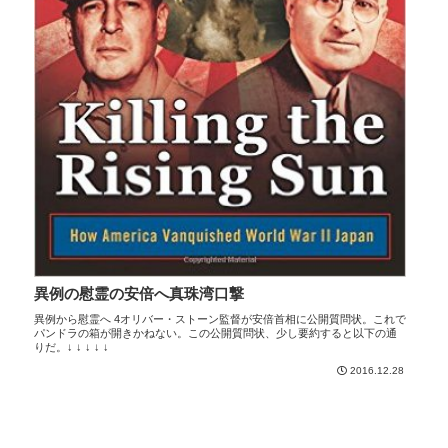
異例の慰霊の安倍へ真珠湾口撃
異例から慰霊へ 4オリバー・ストーン監督が安倍首相に公開質問状。これで
パンドラの箱が開きかねない。この公開質問状、少し要約すると以下の通
りだ。↓ ↓ ↓ ↓ ↓
2016.12.28