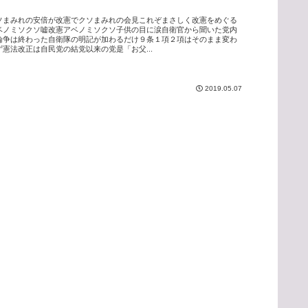
ソまみれの安倍が改憲でクソまみれの会見これぞまさしく改憲をめぐる
ベノミソクソ嘘改憲アベノミソクソ子供の目に涙自衛官から聞いた党内
論争は終わった自衛隊の明記が加わるだけ９条１項２項はそのまま変わ
ず憲法改正は自民党の結党以来の党是「お父...
2019.05.07