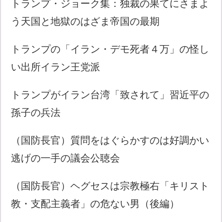
トランプ・ジョーク集：独裁の果てにさまよ
う天国と地獄のはざま帝国の最期
トランプの「イラン・デモ死者４万」の怪し
い出所イラン王党派
トランプがイラン台湾「致されて」習近平の
孫子の兵法
（国防長官）質問をはぐらかすのは好調かい
逃げの一手の議会公聴会
（国防長官）ヘグセスは宗教極右「キリスト
教・支配主義者」の危ない男（後編）