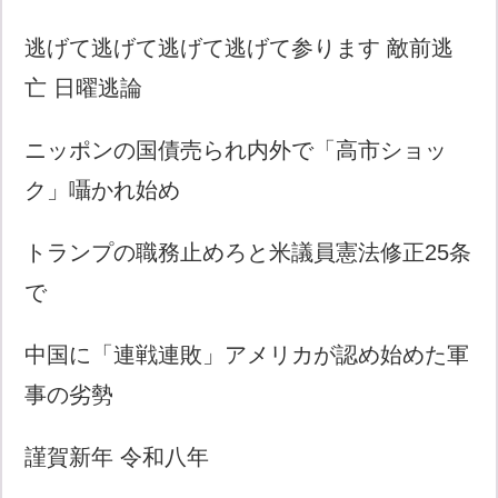
逃げて逃げて逃げて逃げて参ります 敵前逃
亡 日曜逃論
ニッポンの国債売られ内外で「高市ショッ
ク」囁かれ始め
トランプの職務止めろと米議員憲法修正25条
で
中国に「連戦連敗」アメリカが認め始めた軍
事の劣勢
謹賀新年 令和八年