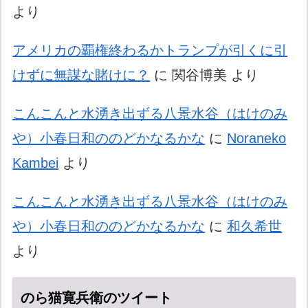
より
アメリカの覇権終わるかトランプが引くに引
けずに無謀な賭けに？
に
関谷博美
より
こんこんと水湧き出ずる八景水谷（はけのみ
や）小春日和ののどかなるかな
に
Noraneko
Kambei
より
こんこんと水湧き出ずる八景水谷（はけのみ
や）小春日和ののどかなるかな
に
和久希世
より
のら猫寛兵衛のツイート