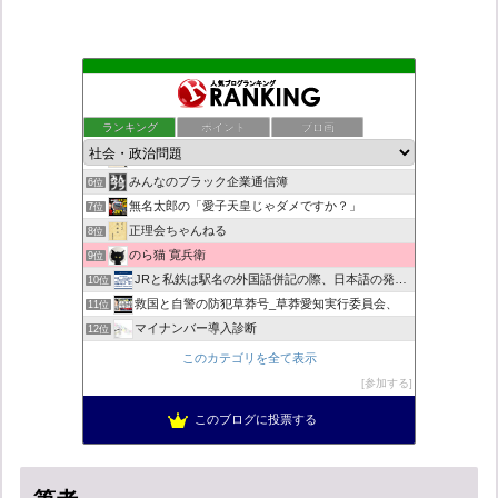
もえるあじあ
2位
死神タカ位置サナエのオイルショックドクトリン憲法改悪計画！
3位
ランキング
ポイント
ブロ画
ダリチョコ dalichoko
4位
恥を知れ、恥を
5位
みんなのブラック企業通信簿
6位
無名太郎の「愛子天皇じゃダメですか？」
7位
正理会ちゃんねる
8位
のら猫 寛兵衛
9位
JRと私鉄は駅名の外国語併記の際、日本語の発音/…
10位
救国と自警の防犯草莽号_草莽愛知実行委員会、
11位
マイナンバー導入診断
12位
ヨウイチとウサコの常識がひっくり返る消費税
13位
このカテゴリを全て表示
日本の覚醒
14位
参加する
バックストリートを歩く影の独り言
15位
このブログに投票する
真のジャーナリズムがここにある！
16位