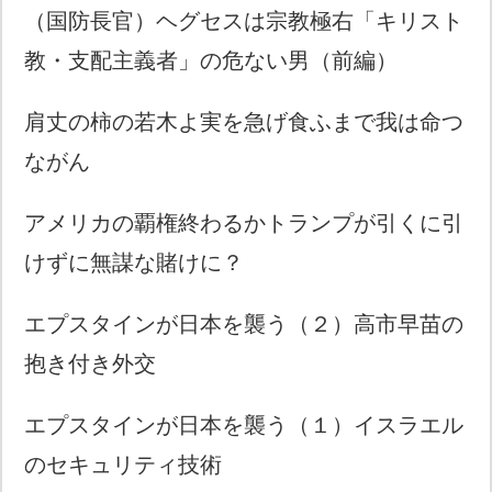
（国防長官）ヘグセスは宗教極右「キリスト
教・支配主義者」の危ない男（前編）
肩丈の柿の若木よ実を急げ食ふまで我は命つ
ながん
アメリカの覇権終わるかトランプが引くに引
けずに無謀な賭けに？
エプスタインが日本を襲う（２）高市早苗の
抱き付き外交
エプスタインが日本を襲う（１）イスラエル
のセキュリティ技術