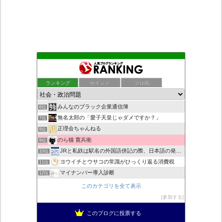
もえるあじあ
2位
恥を知れ、恥を
3位
ランキング
ポイント
ブロ画
死神タカ位置サナエのオイルショックドクトリン憲法改悪計画！
4位
ダリチョコ dalichoko
5位
みんなのブラック企業通信簿
6位
無名太郎の「愛子天皇じゃダメですか？」
7位
正理会ちゃんねる
8位
のら猫 寛兵衛
9位
JRと私鉄は駅名の外国語併記の際、日本語の発音/…
10位
ヨウイチとウサコの常識がひっくり返る消費税
11位
マイナンバー導入診断
12位
救国と自警の防犯草莽号_草莽愛知実行委員会、
13位
このカテゴリを全て表示
日本の覚醒
14位
参加する
バックストリートを歩く影の独り言
15位
このブログに投票する
真のジャーナリズムがここにある！
16位