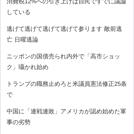
消費税12%への引き上げは自民ですでに議論
している
逃げて逃げて逃げて逃げて参ります 敵前逃
亡 日曜逃論
ニッポンの国債売られ内外で「高市ショッ
ク」囁かれ始め
トランプの職務止めろと米議員憲法修正25条
で
中国に「連戦連敗」アメリカが認め始めた軍
事の劣勢