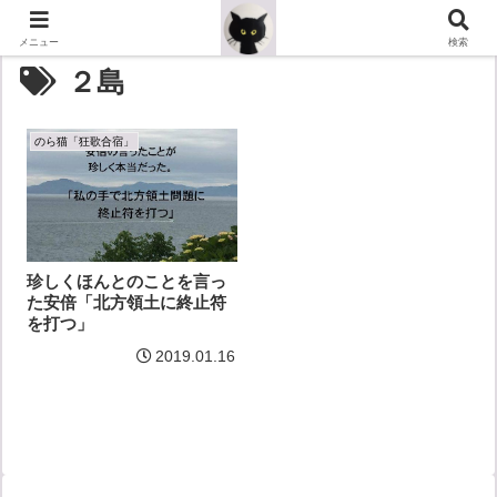
メニュー
検索
２島
のら猫「狂歌合宿」
珍しくほんとのことを言っ
た安倍「北方領土に終止符
を打つ」
2019.01.16