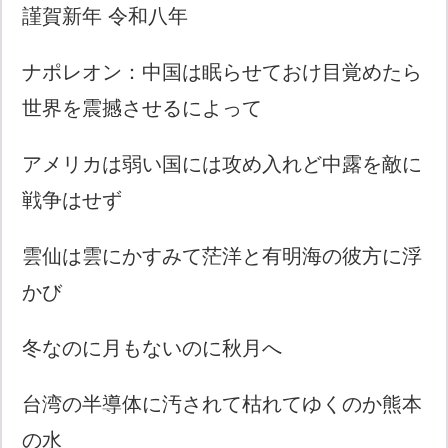
謹賀新年 令和八年
ナポレオン：中国は眠らせておけ目覚めたら
世界を震撼させるによって
アメリカは弱い国には攻め入れど中露を敵に
戦争はせず
雲仙は雲にかすみて茫洋と有明海の彼方に浮
かび
冬なのに月もないのに秋月へ
台湾の半導体に汚されて枯れてゆくのか熊本
の水