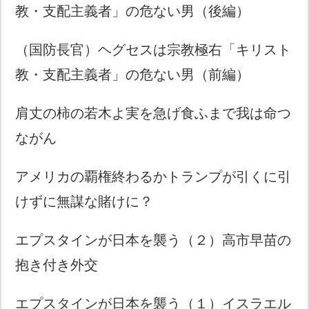
教・支配主義者」の危ない男（後編）
（国防長官）ヘグセスは宗教極右「キリスト
教・支配主義者」の危ない男（前編）
肩丈の柿の若木よ実を急げ食ふまで我は命つ
ながん
アメリカの覇権終わるかトランプが引くに引
けずに無謀な賭けに？
エプスタインが日本を襲う（２）高市早苗の
抱き付き外交
エプスタインが日本を襲う（１）イスラエル