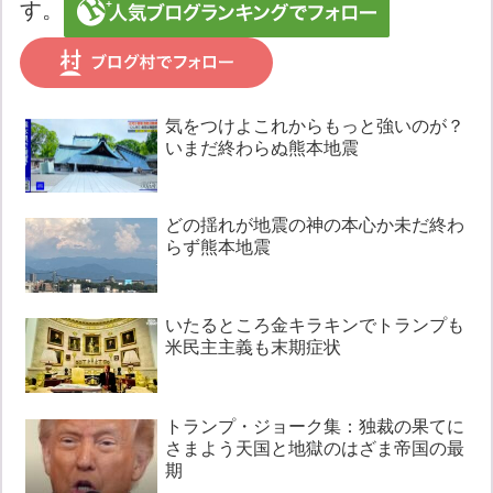
す。
気をつけよこれからもっと強いのが？
いまだ終わらぬ熊本地震
どの揺れが地震の神の本心か未だ終わ
らず熊本地震
いたるところ金キラキンでトランプも
米民主主義も末期症状
トランプ・ジョーク集：独裁の果てに
さまよう天国と地獄のはざま帝国の最
期