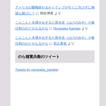
アメリカの覇権終わるかトランプが引くに引けずに無
謀な賭けに？
に
関谷博美
より
こんこんと水湧き出ずる八景水谷（はけのみや）小春
日和ののどかなるかな
に
Noraneko Kambei
より
こんこんと水湧き出ずる八景水谷（はけのみや）小春
日和ののどかなるかな
に
和久希世
より
のら猫寛兵衛のツイート
Tweets by noraneko_kambei