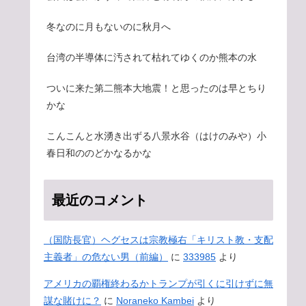
冬なのに月もないのに秋月へ
台湾の半導体に汚されて枯れてゆくのか熊本の水
ついに来た第二熊本大地震！と思ったのは早とちり
かな
こんこんと水湧き出ずる八景水谷（はけのみや）小
春日和ののどかなるかな
最近のコメント
（国防長官）ヘグセスは宗教極右「キリスト教・支配
主義者」の危ない男（前編）
に
333985
より
アメリカの覇権終わるかトランプが引くに引けずに無
謀な賭けに？
に
Noraneko Kambei
より