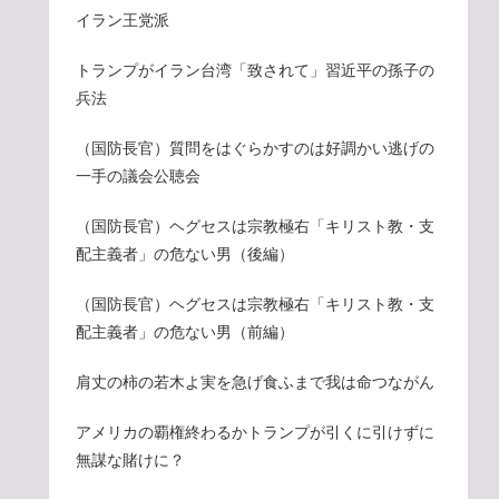
イラン王党派
トランプがイラン台湾「致されて」習近平の孫子の
兵法
（国防長官）質問をはぐらかすのは好調かい逃げの
一手の議会公聴会
（国防長官）ヘグセスは宗教極右「キリスト教・支
配主義者」の危ない男（後編）
（国防長官）ヘグセスは宗教極右「キリスト教・支
配主義者」の危ない男（前編）
肩丈の柿の若木よ実を急げ食ふまで我は命つながん
アメリカの覇権終わるかトランプが引くに引けずに
無謀な賭けに？