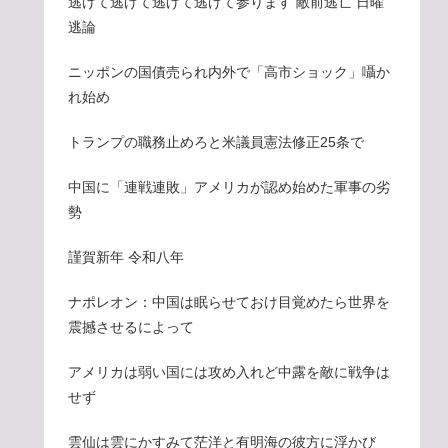
逃げて逃げて逃げて逃げて参ります 敵前逃亡 日曜
逃論
ニッポンの国債売られ内外で「高市ショック」囁か
れ始め
トランプの職務止めろと米議員憲法修正25条で
中国に「連戦連敗」アメリカが認め始めた軍事の劣
勢
謹賀新年 令和八年
ナポレオン：中国は眠らせておけ目覚めたら世界を
震撼させるによって
アメリカは弱い国には攻め入れど中露を敵に戦争は
せず
雲仙は雲にかすみて茫洋と有明海の彼方に浮かび