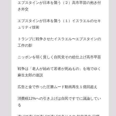
エプスタインが日本を襲う（２）高市早苗の抱き付
き外交
エプスタインが日本を襲う（１）イスラエルのセキ
ュリティ技術
トランプに戦争させたイスラエル〜エプスタインの
工作の影
ニッポンを弱く貧しく自民党その総仕上げ高市早苗
戦争は「老人が始めて若者が死ぬもの」を地でゆく
麻生太郎の遊説
広告と金で作った圧勝ムード動画再生１億回超え
消費税12%への引き上げは自民ですでに議論してい
る