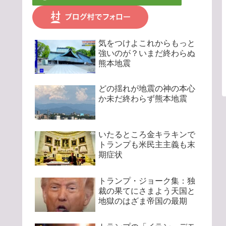
気をつけよこれからもっと
強いのが？いまだ終わらぬ
熊本地震
どの揺れが地震の神の本心
か未だ終わらず熊本地震
いたるところ金キラキンで
トランプも米民主主義も末
期症状
トランプ・ジョーク集：独
裁の果てにさまよう天国と
地獄のはざま帝国の最期