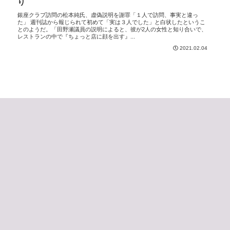
り
銀座クラブ訪問の松本純氏、虚偽説明を謝罪「１人で訪問、事実と違っ
た」 週刊誌から報じられて初めて「実は３人でした」と白状したというこ
とのようだ。「田野瀬議員の説明によると、彼が2人の女性と知り合いで、
レストランの中で『ちょっと店に顔を出す』...
2021.02.04