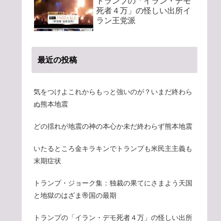
トランプの「イラン・デモ
死者４万」の怪しい出所イ
ラン王党派
最近の投稿
気をつけよこれからもっと強いのが？いまだ終わら
ぬ熊本地震
どの揺れが地震の神の本心か未だ終わらず熊本地震
いたるところ金キラキンでトランプも米民主主義も
末期症状
トランプ・ジョーク集：独裁の果てにさまよう天国
と地獄のはざま帝国の最期
トランプの「イラン・デモ死者４万」の怪しい出所