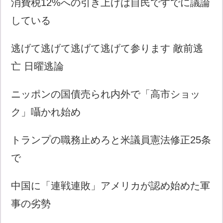
消費税12%への引き上げは自民ですでに議論
している
逃げて逃げて逃げて逃げて参ります 敵前逃
亡 日曜逃論
ニッポンの国債売られ内外で「高市ショッ
ク」囁かれ始め
トランプの職務止めろと米議員憲法修正25条
で
中国に「連戦連敗」アメリカが認め始めた軍
事の劣勢