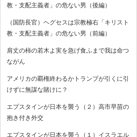
教・支配主義者」の危ない男（後編）
（国防長官）ヘグセスは宗教極右「キリスト
教・支配主義者」の危ない男（前編）
肩丈の柿の若木よ実を急げ食ふまで我は命つ
ながん
アメリカの覇権終わるかトランプが引くに引
けずに無謀な賭けに？
エプスタインが日本を襲う（２）高市早苗の
抱き付き外交
エプスタインが日本を襲う（１）イスラエル