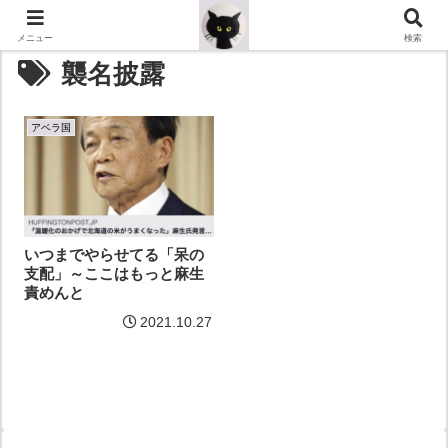
メニュー
検索
襲名披露
アベラ国
いつまでやらせてる「呆の
支配」～ここはもっと麻生
責めんと
2021.10.27