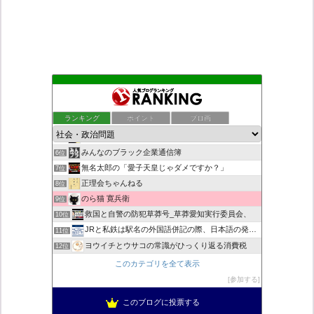
もえるあじあ
2位
死神タカ位置サナエのオイルショックドクトリン憲法改悪計画！
3位
ランキング
ポイント
ブロ画
恥を知れ、恥を
4位
ダリチョコ dalichoko
5位
みんなのブラック企業通信簿
6位
無名太郎の「愛子天皇じゃダメですか？」
7位
正理会ちゃんねる
8位
のら猫 寛兵衛
9位
救国と自警の防犯草莽号_草莽愛知実行委員会、
10位
JRと私鉄は駅名の外国語併記の際、日本語の発音/…
11位
ヨウイチとウサコの常識がひっくり返る消費税
12位
マイナンバー導入診断
13位
このカテゴリを全て表示
バックストリートを歩く影の独り言
14位
参加する
真のジャーナリズムがここにある！
15位
このブログに投票する
超革新ひふみ神示
16位