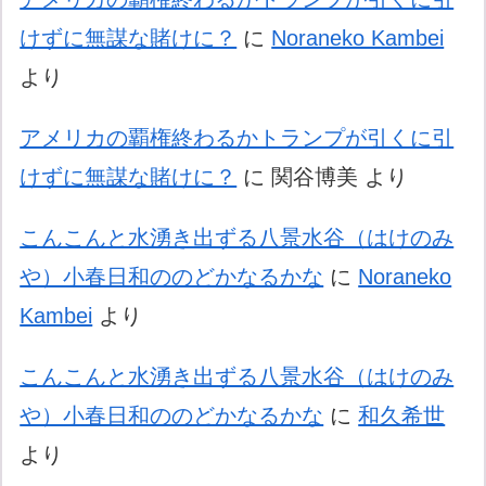
けずに無謀な賭けに？
に
Noraneko Kambei
より
アメリカの覇権終わるかトランプが引くに引
けずに無謀な賭けに？
に
関谷博美
より
こんこんと水湧き出ずる八景水谷（はけのみ
や）小春日和ののどかなるかな
に
Noraneko
Kambei
より
こんこんと水湧き出ずる八景水谷（はけのみ
や）小春日和ののどかなるかな
に
和久希世
より