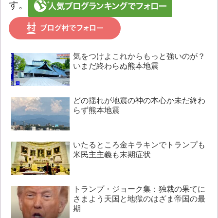
す。
気をつけよこれからもっと強いのが？
いまだ終わらぬ熊本地震
どの揺れが地震の神の本心か未だ終わ
らず熊本地震
いたるところ金キラキンでトランプも
米民主主義も末期症状
トランプ・ジョーク集：独裁の果てに
さまよう天国と地獄のはざま帝国の最
期