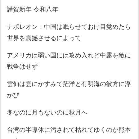
謹賀新年 令和八年
ナポレオン：中国は眠らせておけ目覚めたら
世界を震撼させるによって
アメリカは弱い国には攻め入れど中露を敵に
戦争はせず
雲仙は雲にかすみて茫洋と有明海の彼方に浮
かび
冬なのに月もないのに秋月へ
台湾の半導体に汚されて枯れてゆくのか熊本