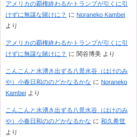
アメリカの覇権終わるかトランプが引くに引
けずに無謀な賭けに？
に
Noraneko Kambei
より
アメリカの覇権終わるかトランプが引くに引
けずに無謀な賭けに？
に
関谷博美
より
こんこんと水湧き出ずる八景水谷（はけのみ
や）小春日和ののどかなるかな
に
Noraneko
Kambei
より
こんこんと水湧き出ずる八景水谷（はけのみ
や）小春日和ののどかなるかな
に
和久希世
より