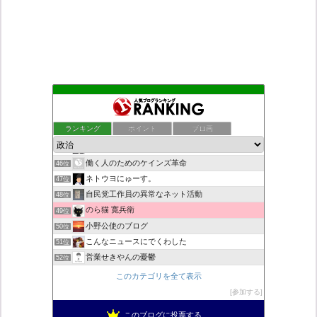
デモや街宣のお供に！プラカード無料素材
42位
ついっちゃが速報
43位
ランキング
ポイント
ブロ画
九の魔方陣 〜 老子の道（万物の源）と徳
44位
秩父市議会議員 黒澤秀之 ブログ
45位
働く人のためのケインズ革命
46位
ネトウヨにゅーす。
47位
自民党工作員の異常なネット活動
48位
のら猫 寛兵衛
49位
小野公使のブログ
50位
こんなニュースにでくわした
51位
営業せきやんの憂鬱
52位
柏の住人
53位
このカテゴリを全て表示
菜穂は猫が好き
54位
参加する
新！脱「愛国カルト」のススメ
55位
このブログに投票する