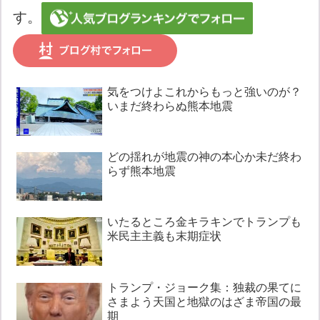
す。
気をつけよこれからもっと強いのが？
いまだ終わらぬ熊本地震
どの揺れが地震の神の本心か未だ終わ
らず熊本地震
いたるところ金キラキンでトランプも
米民主主義も末期症状
トランプ・ジョーク集：独裁の果てに
さまよう天国と地獄のはざま帝国の最
期