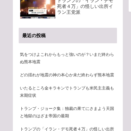
トランプの「イラン・デモ
死者４万」の怪しい出所イ
ラン王党派
最近の投稿
気をつけよこれからもっと強いのが？いまだ終わら
ぬ熊本地震
どの揺れが地震の神の本心か未だ終わらず熊本地震
いたるところ金キラキンでトランプも米民主主義も
末期症状
トランプ・ジョーク集：独裁の果てにさまよう天国
と地獄のはざま帝国の最期
トランプの「イラン・デモ死者４万」の怪しい出所