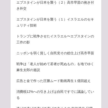
エプスタインが日本を襲う（２）高市早苗の抱き付
き外交
エプスタインが日本を襲う（１）イスラエルのセキ
ュリティ技術
トランプに戦争させたイスラエル〜エプスタインの
工作の影
ニッポンを弱く貧しく自民党その総仕上げ高市早苗
戦争は「老人が始めて若者が死ぬもの」を地でゆく
麻生太郎の遊説
広告と金で作った圧勝ムード動画再生１億回超え
消費税12%への引き上げは自民ですでに議論してい
る