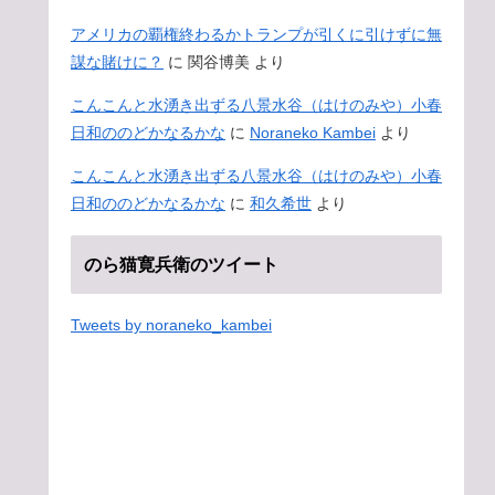
アメリカの覇権終わるかトランプが引くに引けずに無
謀な賭けに？
に
関谷博美
より
こんこんと水湧き出ずる八景水谷（はけのみや）小春
日和ののどかなるかな
に
Noraneko Kambei
より
こんこんと水湧き出ずる八景水谷（はけのみや）小春
日和ののどかなるかな
に
和久希世
より
のら猫寛兵衛のツイート
Tweets by noraneko_kambei