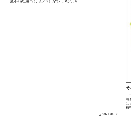
爆忌挨拶は毎年ほとんど同じ内容ところどころ...
そ
ト
与
は
精
2021.08.06