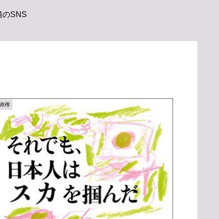
のSNS
菅政権