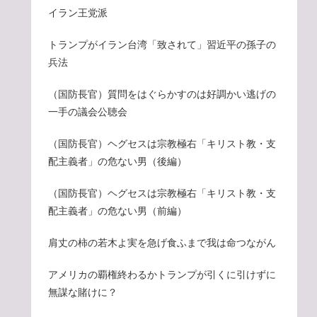
イラン王党派
トランプがイラン台湾「致されて」習近平の孫子の
兵法
（国防長官）質問をはぐらかすのは好調かい逃げの
一手の議会公聴会
（国防長官）ヘグセスは宗教極右「キリスト教・支
配主義者」の危ない男（後編）
（国防長官）ヘグセスは宗教極右「キリスト教・支
配主義者」の危ない男（前編）
肩丈の柿の若木よ実を急げ食ふまで我は命つながん
アメリカの覇権終わるかトランプが引くに引けずに
無謀な賭けに？