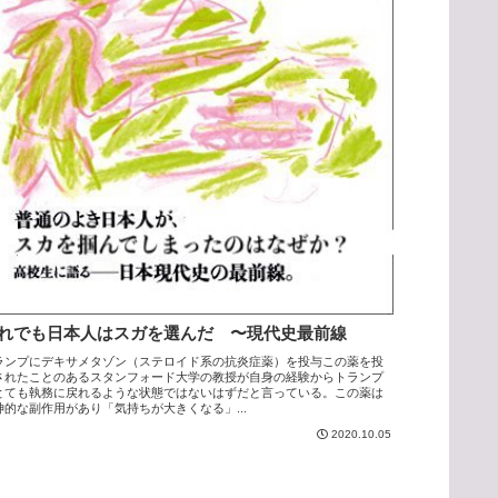
れでも日本人はスガを選んだ 〜現代史最前線
ランプにデキサメタゾン（ステロイド系の抗炎症薬）を投与この薬を投
されたことのあるスタンフォード大学の教授が自身の経験からトランプ
とても執務に戻れるような状態ではないはずだと言っている。この薬は
神的な副作用があり「気持ちが大きくなる」...
2020.10.05