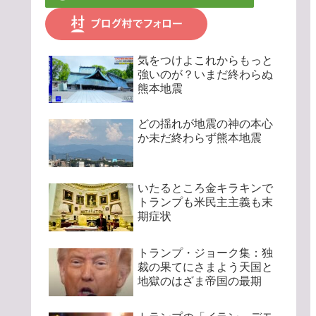
気をつけよこれからもっと
強いのが？いまだ終わらぬ
熊本地震
どの揺れが地震の神の本心
か未だ終わらず熊本地震
いたるところ金キラキンで
トランプも米民主主義も末
期症状
トランプ・ジョーク集：独
裁の果てにさまよう天国と
地獄のはざま帝国の最期