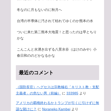
冬なのに月もないのに秋月へ
台湾の半導体に汚されて枯れてゆくのか熊本の水
ついに来た第二熊本大地震！と思ったのは早とちり
かな
こんこんと水湧き出ずる八景水谷（はけのみや）小
春日和ののどかなるかな
最近のコメント
（国防長官）ヘグセスは宗教極右「キリスト教・支配
主義者」の危ない男（前編）
に
333985
より
アメリカの覇権終わるかトランプが引くに引けずに無
謀な賭けに？
に
Noraneko Kambei
より