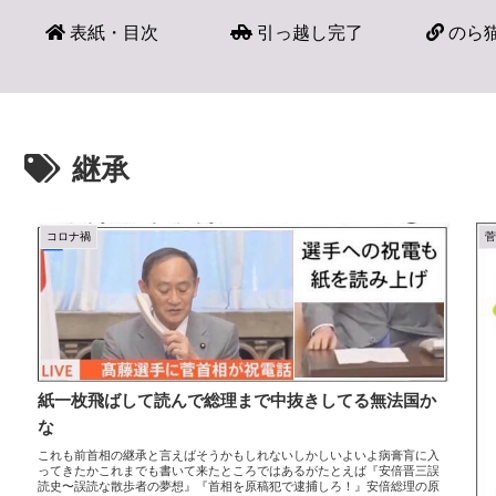
表紙・目次
引っ越し完了
のら猫
継承
コロナ禍
紙一枚飛ばして読んで総理まで中抜きしてる無法国か
な
これも前首相の継承と言えばそうかもしれないしかしいよいよ病膏肓に入
ってきたかこれまでも書いて来たところではあるがたとえば『安倍晋三誤
読史〜誤読な散歩者の夢想』『首相を原稿犯で逮捕しろ！』安倍総理の原