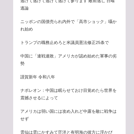
逃げて逃げて逃げて逃げて参ります 敵前逃亡 日曜
逃論
ニッポンの国債売られ内外で「高市ショック」囁か
れ始め
トランプの職務止めろと米議員憲法修正25条で
中国に「連戦連敗」アメリカが認め始めた軍事の劣
勢
謹賀新年 令和八年
ナポレオン：中国は眠らせておけ目覚めたら世界を
震撼させるによって
アメリカは弱い国には攻め入れど中露を敵に戦争は
せず
雲仙は雲にかすみて茫洋と有明海の彼方に浮かび