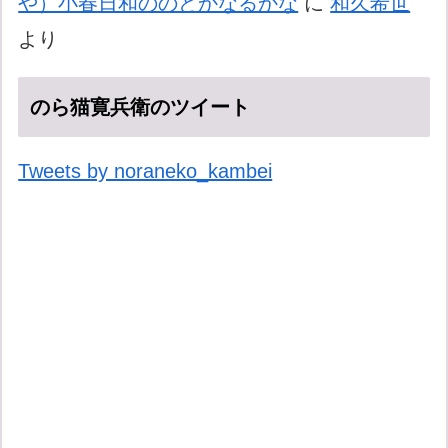
や）小春日和ののどかなるかな
に
和久希世
より
のら猫寛兵衛のツイート
Tweets by noraneko_kambei