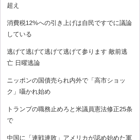
超え
消費税12%への引き上げは自民ですでに議論
している
逃げて逃げて逃げて逃げて参ります 敵前逃
亡 日曜逃論
ニッポンの国債売られ内外で「高市ショッ
ク」囁かれ始め
トランプの職務止めろと米議員憲法修正25条
で
中国に「連戦連敗」アメリカが認め始めた軍