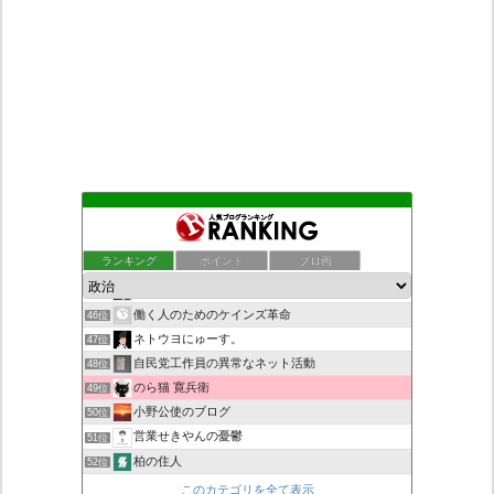
デモや街宣のお供に！プラカード無料素材
42位
ついっちゃが速報
43位
ランキング
ポイント
ブロ画
老子の道（万物の源）と徳
44位
秩父市議会議員 黒澤秀之 ブログ
45位
働く人のためのケインズ革命
46位
ネトウヨにゅーす。
47位
自民党工作員の異常なネット活動
48位
のら猫 寛兵衛
49位
小野公使のブログ
50位
営業せきやんの憂鬱
51位
柏の住人
52位
菜穂は猫が好き
53位
このカテゴリを全て表示