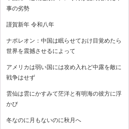
事の劣勢
謹賀新年 令和八年
ナポレオン：中国は眠らせておけ目覚めたら
世界を震撼させるによって
アメリカは弱い国には攻め入れど中露を敵に
戦争はせず
雲仙は雲にかすみて茫洋と有明海の彼方に浮
かび
冬なのに月もないのに秋月へ