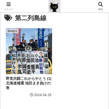
メニュー
検索
第二列島線
国内政治
野党共闘これからやとう (1)
北海道補選 池田まき負けの
巻
2016.04.25