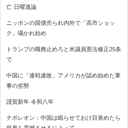
亡 日曜逃論
ニッポンの国債売られ内外で「高市ショッ
ク」囁かれ始め
トランプの職務止めろと米議員憲法修正25条
で
中国に「連戦連敗」アメリカが認め始めた軍
事の劣勢
謹賀新年 令和八年
ナポレオン：中国は眠らせておけ目覚めたら
世界を震撼させるによって