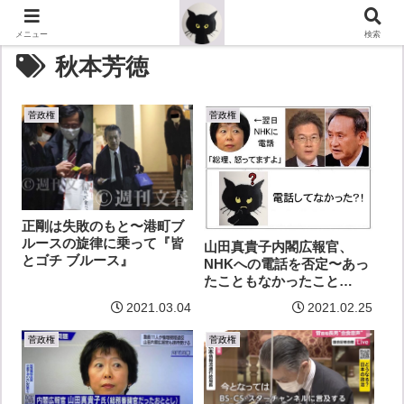
メニュー
検索
秋本芳徳
菅政権
菅政権
正剛は失敗のもと〜港町ブ
ルースの旋律に乗って『皆
山田真貴子内閣広報官、
とゴチ ブルース』
NHKへの電話を否定〜あっ
たこともなかったこと
に？！
2021.03.04
2021.02.25
菅政権
菅政権