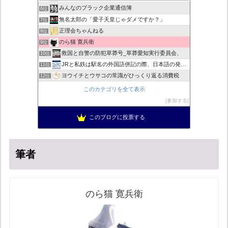
みんなのブラック企業通信簿
6位
無名太郎の「愛子天皇じゃダメですか？」
7位
正理会ちゃんねる
8位
のら猫 寛兵衛
9位
救国と自警の防犯草莽号_草莽愛知実行委員会、
10位
JRと私鉄は駅名の外国語併記の際、日本語の発音/…
11位
ヨウイチとウサコの常識がひっくり返る消費税
12位
マイナンバー導入診断
13位
このカテゴリを全て表示
バックストリートを歩く影の独り言
14位
参加する
真のジャーナリズムがここにある！
15位
このブログに投票する
超革新ひふみ神示
16位
筆者
のら猫 寛兵衛