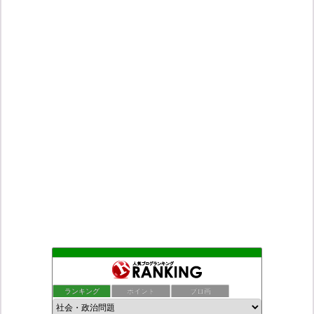
もえるあじあ
2位
ダリチョコ dalichoko
3位
ランキング
ポイント
ブロ画
死神タカ位置サナエのオイルショックドクトリン憲法改悪計画！
4位
恥を知れ、恥を
5位