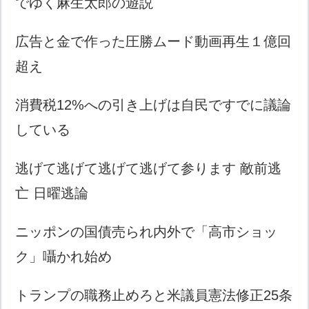
でゆく麻生太郎の遊説
広告と金で作った圧勝ムード動画再生１億回
超え
消費税12%への引き上げは自民ですでに議論
している
逃げて逃げて逃げて逃げて参ります 敵前逃
亡 日曜逃論
ニッポンの国債売られ内外で「高市ショッ
ク」囁かれ始め
トランプの職務止めろと米議員憲法修正25条