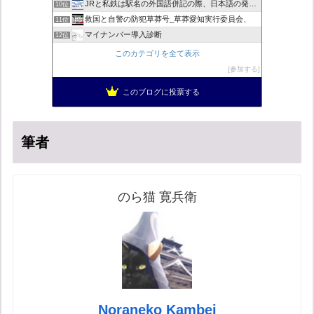
JRと私鉄は駅名の外国語併記の際、日本語の発音/…
10位
救国と自警の防犯草莽号_草莽愛知実行委員会、
11位
マイナンバー導入診断
12位
ヨウイチとウサコの常識がひっくり返る消費税
13位
このカテゴリを全て表示
日本の覚醒
14位
参加する
バックストリートを歩く影の独り言
15位
このブログに投票する
真のジャーナリズムがここにある！
16位
筆者
のら猫 寛兵衛
Noraneko Kambei