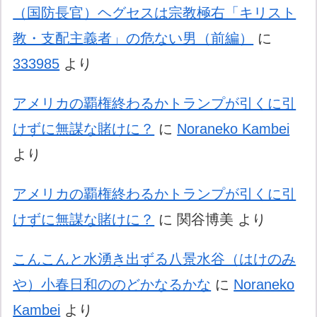
（国防長官）ヘグセスは宗教極右「キリスト
教・支配主義者」の危ない男（前編）
に
333985
より
アメリカの覇権終わるかトランプが引くに引
けずに無謀な賭けに？
に
Noraneko Kambei
より
アメリカの覇権終わるかトランプが引くに引
けずに無謀な賭けに？
に
関谷博美
より
こんこんと水湧き出ずる八景水谷（はけのみ
や）小春日和ののどかなるかな
に
Noraneko
Kambei
より