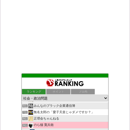
もえるあじあ
2位
死神タカ位置サナエのオイルショックドクトリン憲法改悪計画！
3位
ランキング
ポイント
ブロ画
ダリチョコ dalichoko
4位
恥を知れ、恥を
5位
みんなのブラック企業通信簿
6位
無名太郎の「愛子天皇じゃダメですか？」
7位
正理会ちゃんねる
8位
のら猫 寛兵衛
9位