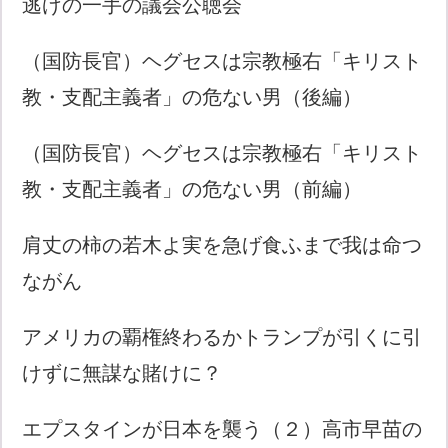
逃げの一手の議会公聴会
（国防長官）ヘグセスは宗教極右「キリスト
教・支配主義者」の危ない男（後編）
（国防長官）ヘグセスは宗教極右「キリスト
教・支配主義者」の危ない男（前編）
肩丈の柿の若木よ実を急げ食ふまで我は命つ
ながん
アメリカの覇権終わるかトランプが引くに引
けずに無謀な賭けに？
エプスタインが日本を襲う（２）高市早苗の