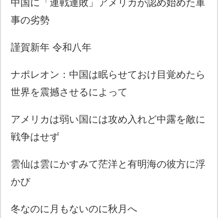
中国に「連戦連敗」アメリカが認め始めた軍
事の劣勢
謹賀新年 令和八年
ナポレオン：中国は眠らせておけ目覚めたら
世界を震撼させるによって
アメリカは弱い国には攻め入れど中露を敵に
戦争はせず
雲仙は雲にかすみて茫洋と有明海の彼方に浮
かび
冬なのに月もないのに秋月へ