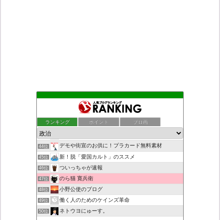
村野瀬玲奈の秘書課広報室
40位
こんなニュースにでくわした
41位
ランキング
ポイント
ブロ画
老子の道（万物の源）と徳 ＝大本神諭の一輪＋日月神示の神一厘
42位
日本第一！ニュース録
43位
デモや街宣のお供に！プラカード無料素材
44位
新！脱「愛国カルト」のススメ
45位
ついっちゃが速報
46位
のら猫 寛兵衛
47位
小野公使のブログ
48位
働く人のためのケインズ革命
49位
ネトウヨにゅーす。
50位