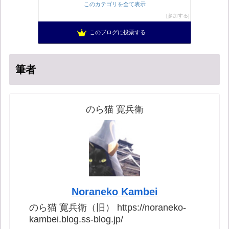
菜穂は猫が好き
51位
このカテゴリを全て表示
自民党工作員の異常なネット活動
52位
参加する
柏の住人
53位
このブログに投票する
秩父市議会議員 黒澤秀之 ブログ
54位
筆者
のら猫 寛兵衛
Noraneko Kambei
のら猫 寛兵衛（旧） https://noraneko-
kambei.blog.ss-blog.jp/