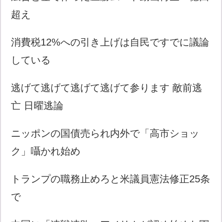
超え
消費税12%への引き上げは自民ですでに議論
している
逃げて逃げて逃げて逃げて参ります 敵前逃
亡 日曜逃論
ニッポンの国債売られ内外で「高市ショッ
ク」囁かれ始め
トランプの職務止めろと米議員憲法修正25条
で