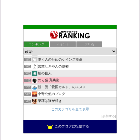
秩父市議会議員 黒澤秀之 ブログ
44位
老子の道（万物の源）と徳
45位
ランキング
ポイント
ブロ画
ネトウヨにゅーす。
46位
自民党工作員の異常なネット活動
47位
働く人のためのケインズ革命
48位
営業せきやんの憂鬱
49位
柏の住人
50位
のら猫 寛兵衛
51位
新！脱「愛国カルト」のススメ
52位
小野公使のブログ
53位
菜穂は猫が好き
54位
こんなニュースにでくわした
55位
このカテゴリを全て表示
集団ストーカー問題を克服する
56位
参加する
ブリキ屋
57位
このブログに投票する
ねずさんの学ぼう日本
58位