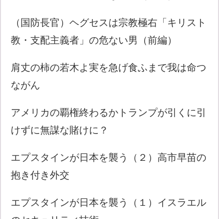
（国防長官）ヘグセスは宗教極右「キリスト
教・支配主義者」の危ない男（前編）
肩丈の柿の若木よ実を急げ食ふまで我は命つ
ながん
アメリカの覇権終わるかトランプが引くに引
けずに無謀な賭けに？
エプスタインが日本を襲う（２）高市早苗の
抱き付き外交
エプスタインが日本を襲う（１）イスラエル