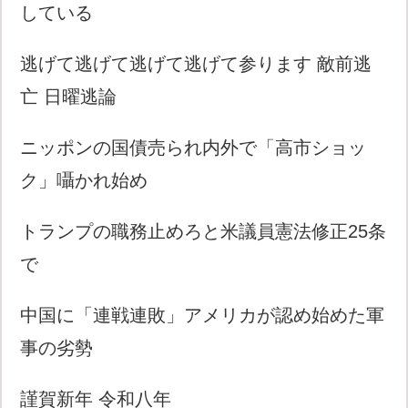
している
逃げて逃げて逃げて逃げて参ります 敵前逃
亡 日曜逃論
ニッポンの国債売られ内外で「高市ショッ
ク」囁かれ始め
トランプの職務止めろと米議員憲法修正25条
で
中国に「連戦連敗」アメリカが認め始めた軍
事の劣勢
謹賀新年 令和八年