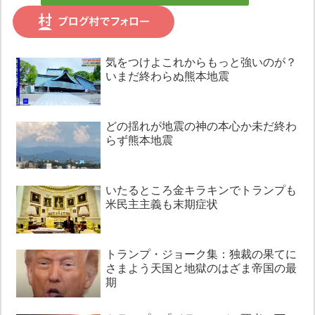
気をつけよこれからもっと強いのが？
いまだ終わらぬ熊本地震
どの揺れが地震の神の本心か未だ終わ
らず熊本地震
いたるところ金キラキンでトランプも
米民主主義も末期症状
トランプ・ジョーク集：独裁の果てに
さまよう天国と地獄のはざま帝国の最
期