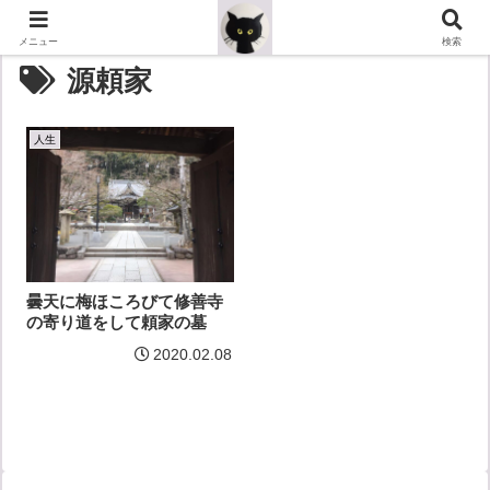
メニュー
検索
源頼家
人生
曇天に梅ほころびて修善寺
の寄り道をして頼家の墓
2020.02.08