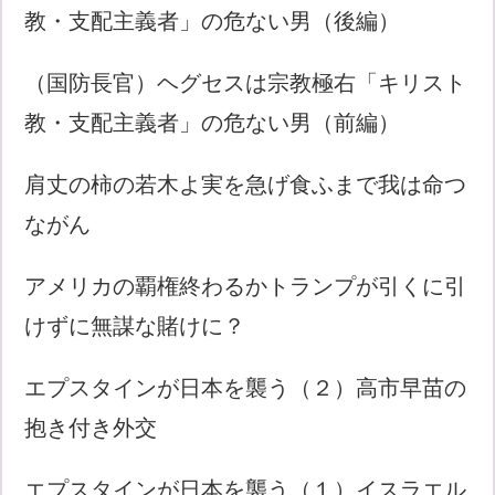
教・支配主義者」の危ない男（後編）
（国防長官）ヘグセスは宗教極右「キリスト
教・支配主義者」の危ない男（前編）
肩丈の柿の若木よ実を急げ食ふまで我は命つ
ながん
アメリカの覇権終わるかトランプが引くに引
けずに無謀な賭けに？
エプスタインが日本を襲う（２）高市早苗の
抱き付き外交
エプスタインが日本を襲う（１）イスラエル