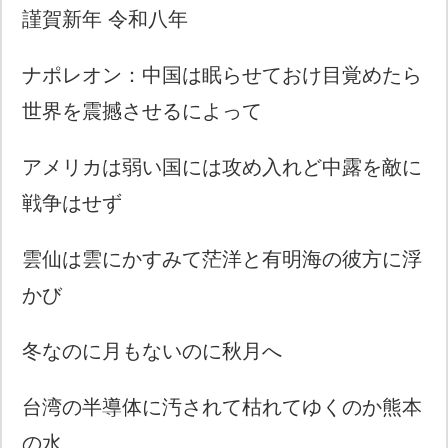
謹賀新年 令和八年
ナポレオン：中国は眠らせておけ目覚めたら
世界を震撼させるによって
アメリカは弱い国には攻め入れど中露を敵に
戦争はせず
雲仙は雲にかすみて茫洋と有明海の彼方に浮
かび
冬なのに月もないのに秋月へ
台湾の半導体に汚されて枯れてゆくのか熊本
の水