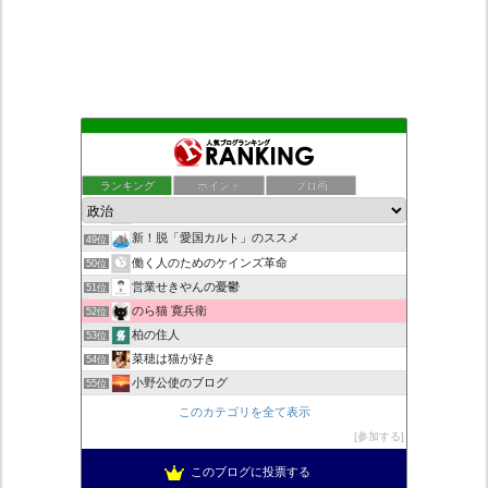
こんなニュースにでくわした
45位
秩父市議会議員 黒澤秀之 ブログ
46位
ランキング
ポイント
ブロ画
自民党工作員の異常なネット活動
47位
ネトウヨにゅーす。
48位
新！脱「愛国カルト」のススメ
49位
働く人のためのケインズ革命
50位
営業せきやんの憂鬱
51位
のら猫 寛兵衛
52位
柏の住人
53位
菜穂は猫が好き
54位
小野公使のブログ
55位
集団ストーカー問題を克服する
56位
このカテゴリを全て表示
ねずさんの学ぼう日本
57位
参加する
ブリキ屋
58位
このブログに投票する
ゆあチァンネル
59位