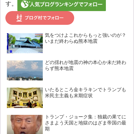
す。
気をつけよこれからもっと強いのが？
いまだ終わらぬ熊本地震
どの揺れが地震の神の本心か未だ終わ
らず熊本地震
いたるところ金キラキンでトランプも
米民主主義も末期症状
トランプ・ジョーク集：独裁の果てに
さまよう天国と地獄のはざま帝国の最
期