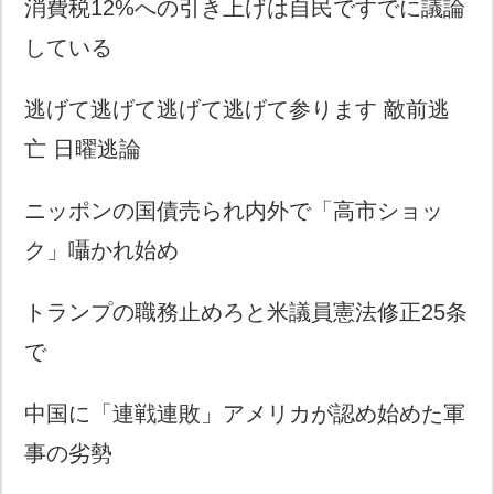
消費税12%への引き上げは自民ですでに議論
している
逃げて逃げて逃げて逃げて参ります 敵前逃
亡 日曜逃論
ニッポンの国債売られ内外で「高市ショッ
ク」囁かれ始め
トランプの職務止めろと米議員憲法修正25条
で
中国に「連戦連敗」アメリカが認め始めた軍
事の劣勢