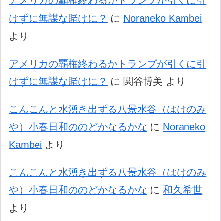
アメリカの覇権終わるかトランプが引くに引
けずに無謀な賭けに？
に
Noraneko Kambei
より
アメリカの覇権終わるかトランプが引くに引
けずに無謀な賭けに？
に
関谷博美
より
こんこんと水湧き出ずる八景水谷（はけのみ
や）小春日和ののどかなるかな
に
Noraneko
Kambei
より
こんこんと水湧き出ずる八景水谷（はけのみ
や）小春日和ののどかなるかな
に
和久希世
より