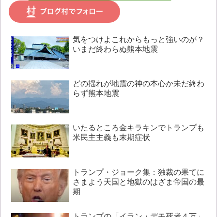
気をつけよこれからもっと強いのが？
いまだ終わらぬ熊本地震
どの揺れが地震の神の本心か未だ終わ
らず熊本地震
いたるところ金キラキンでトランプも
米民主主義も末期症状
トランプ・ジョーク集：独裁の果てに
さまよう天国と地獄のはざま帝国の最
期
トランプの「イラン・デモ死者４万」