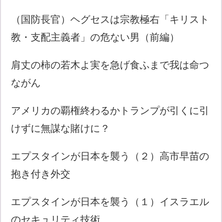
（国防長官）ヘグセスは宗教極右「キリスト
教・支配主義者」の危ない男（前編）
肩丈の柿の若木よ実を急げ食ふまで我は命つ
ながん
アメリカの覇権終わるかトランプが引くに引
けずに無謀な賭けに？
エプスタインが日本を襲う（２）高市早苗の
抱き付き外交
エプスタインが日本を襲う（１）イスラエル
のセキュリティ技術