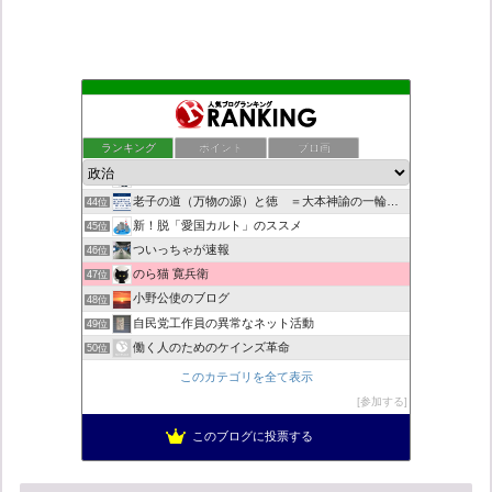
村野瀬玲奈の秘書課広報室
40位
日本第一！ニュース録
41位
ランキング
ポイント
ブロ画
こんなニュースにでくわした
42位
デモや街宣のお供に！プラカード無料素材
43位
老子の道（万物の源）と徳 ＝大本神諭の一輪＋日月神示の神一厘
44位
新！脱「愛国カルト」のススメ
45位
ついっちゃが速報
46位
のら猫 寛兵衛
47位
小野公使のブログ
48位
自民党工作員の異常なネット活動
49位
働く人のためのケインズ革命
50位
柏の住人
51位
このカテゴリを全て表示
ネトウヨにゅーす。
52位
参加する
菜穂は猫が好き
53位
このブログに投票する
秩父市議会議員 黒澤秀之 ブログ
54位