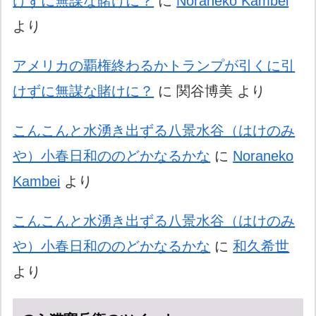
けずに無謀な賭けに？
に
Noraneko Kambei
より
アメリカの覇権終わるかトランプが引くに引
けずに無謀な賭けに？
に
関谷博美
より
こんこんと水湧き出ずる八景水谷（はけのみ
や）小春日和ののどかなるかな
に
Noraneko
Kambei
より
こんこんと水湧き出ずる八景水谷（はけのみ
や）小春日和ののどかなるかな
に
和久希世
より