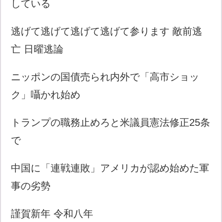
している
逃げて逃げて逃げて逃げて参ります 敵前逃
亡 日曜逃論
ニッポンの国債売られ内外で「高市ショッ
ク」囁かれ始め
トランプの職務止めろと米議員憲法修正25条
で
中国に「連戦連敗」アメリカが認め始めた軍
事の劣勢
謹賀新年 令和八年