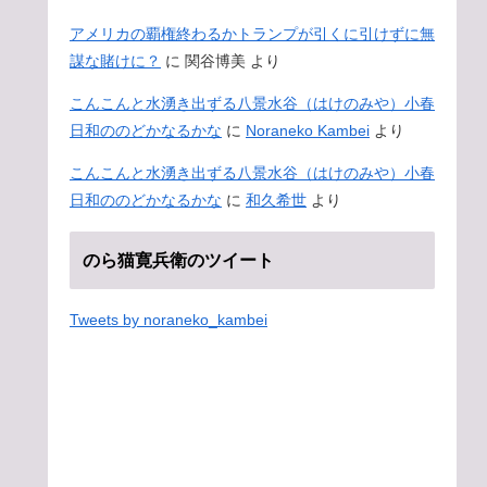
アメリカの覇権終わるかトランプが引くに引けずに無
謀な賭けに？
に
関谷博美
より
こんこんと水湧き出ずる八景水谷（はけのみや）小春
日和ののどかなるかな
に
Noraneko Kambei
より
こんこんと水湧き出ずる八景水谷（はけのみや）小春
日和ののどかなるかな
に
和久希世
より
のら猫寛兵衛のツイート
Tweets by noraneko_kambei