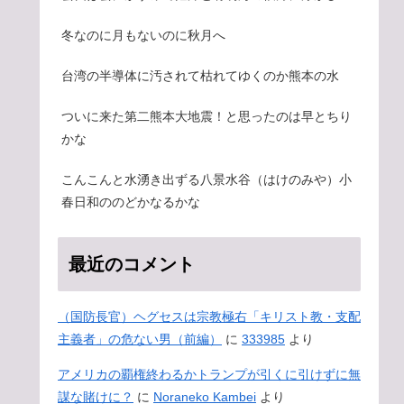
冬なのに月もないのに秋月へ
台湾の半導体に汚されて枯れてゆくのか熊本の水
ついに来た第二熊本大地震！と思ったのは早とちり
かな
こんこんと水湧き出ずる八景水谷（はけのみや）小
春日和ののどかなるかな
最近のコメント
（国防長官）ヘグセスは宗教極右「キリスト教・支配
主義者」の危ない男（前編）
に
333985
より
アメリカの覇権終わるかトランプが引くに引けずに無
謀な賭けに？
に
Noraneko Kambei
より