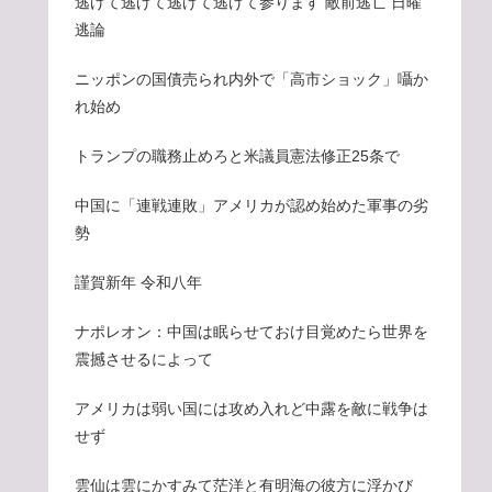
逃げて逃げて逃げて逃げて参ります 敵前逃亡 日曜
逃論
ニッポンの国債売られ内外で「高市ショック」囁か
れ始め
トランプの職務止めろと米議員憲法修正25条で
中国に「連戦連敗」アメリカが認め始めた軍事の劣
勢
謹賀新年 令和八年
ナポレオン：中国は眠らせておけ目覚めたら世界を
震撼させるによって
アメリカは弱い国には攻め入れど中露を敵に戦争は
せず
雲仙は雲にかすみて茫洋と有明海の彼方に浮かび