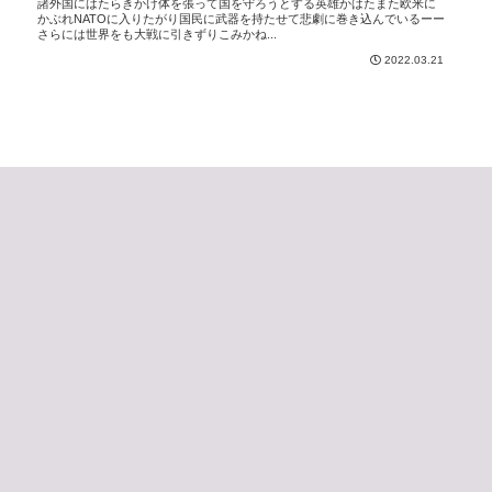
諸外国にはたらきかけ体を張って国を守ろうとする英雄かはたまた欧米に
かぶれNATOに入りたがり国民に武器を持たせて悲劇に巻き込んでいるーー
さらには世界をも大戦に引きずりこみかね...
2022.03.21