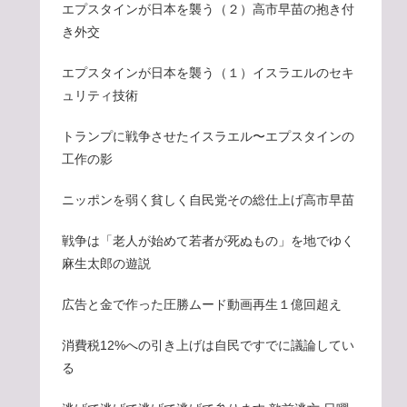
エプスタインが日本を襲う（２）高市早苗の抱き付
き外交
エプスタインが日本を襲う（１）イスラエルのセキ
ュリティ技術
トランプに戦争させたイスラエル〜エプスタインの
工作の影
ニッポンを弱く貧しく自民党その総仕上げ高市早苗
戦争は「老人が始めて若者が死ぬもの」を地でゆく
麻生太郎の遊説
広告と金で作った圧勝ムード動画再生１億回超え
消費税12%への引き上げは自民ですでに議論してい
る