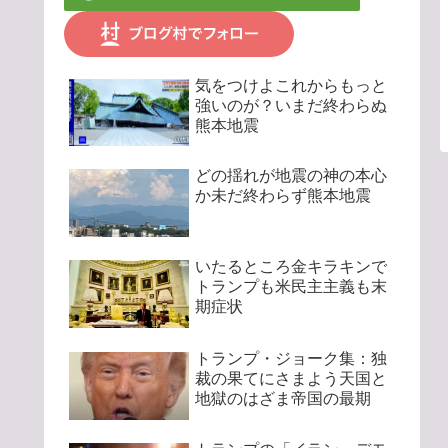
気をつけよこれからもっと
強いのが？いまだ終わらぬ
熊本地震
どの揺れが地震の神の本心
か未だ終わらず熊本地震
いたるところ金キラキンで
トランプも米民主主義も末
期症状
トランプ・ジョーク集：独
裁の果てにさまよう天国と
地獄のはざま帝国の最期