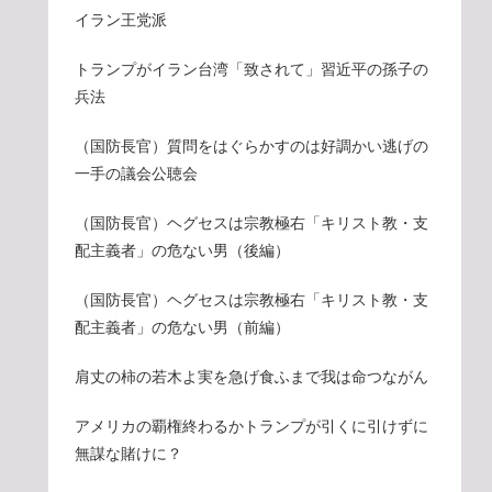
イラン王党派
トランプがイラン台湾「致されて」習近平の孫子の
兵法
（国防長官）質問をはぐらかすのは好調かい逃げの
一手の議会公聴会
（国防長官）ヘグセスは宗教極右「キリスト教・支
配主義者」の危ない男（後編）
（国防長官）ヘグセスは宗教極右「キリスト教・支
配主義者」の危ない男（前編）
肩丈の柿の若木よ実を急げ食ふまで我は命つながん
アメリカの覇権終わるかトランプが引くに引けずに
無謀な賭けに？