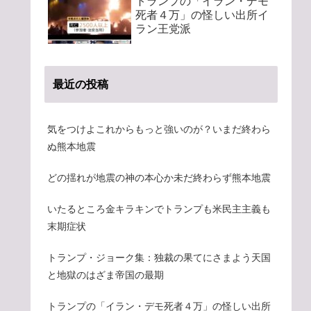
トランプの「イラン・デモ
死者４万」の怪しい出所イ
ラン王党派
最近の投稿
気をつけよこれからもっと強いのが？いまだ終わら
ぬ熊本地震
どの揺れが地震の神の本心か未だ終わらず熊本地震
いたるところ金キラキンでトランプも米民主主義も
末期症状
トランプ・ジョーク集：独裁の果てにさまよう天国
と地獄のはざま帝国の最期
トランプの「イラン・デモ死者４万」の怪しい出所