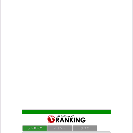
もえるあじあ
2位
死神タカ位置サナエのオイルショックドクトリン憲法改悪計画！
3位
ランキング
ポイント
ブロ画
ダリチョコ dalichoko
4位