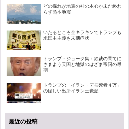
どの揺れが地震の神の本心か未だ終わ
らず熊本地震
いたるところ金キラキンでトランプも
米民主主義も末期症状
トランプ・ジョーク集：独裁の果てに
さまよう天国と地獄のはざま帝国の最
期
トランプの「イラン・デモ死者４万」
の怪しい出所イラン王党派
最近の投稿