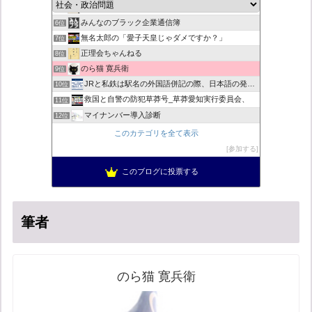
恥を知れ、恥を
5位
みんなのブラック企業通信簿
6位
無名太郎の「愛子天皇じゃダメですか？」
7位
正理会ちゃんねる
8位
のら猫 寛兵衛
9位
JRと私鉄は駅名の外国語併記の際、日本語の発音/…
10位
救国と自警の防犯草莽号_草莽愛知実行委員会、
11位
マイナンバー導入診断
12位
ヨウイチとウサコの常識がひっくり返る消費税
13位
このカテゴリを全て表示
日本の覚醒
14位
参加する
バックストリートを歩く影の独り言
15位
このブログに投票する
真のジャーナリズムがここにある！
16位
筆者
のら猫 寛兵衛