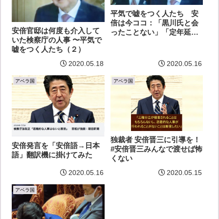
平気で嘘をつく人たち 安
倍は今ココ：「黒川氏と会
安倍官邸は何度も介入して
ったことない」「定年延長
いた検察庁の人事 〜平気で
は法務省が持ってきた話」
嘘をつく人たち（２）
2020.05.18
2020.05.16
アベラ国
アベラ国
独裁者 安倍晋三に引導を！
安倍発言を「安倍語→日本
#安倍晋三みんなで渡せば怖
語」翻訳機に掛けてみた
くない
2020.05.16
2020.05.15
アベラ国