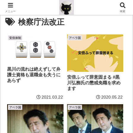
メニュー
検索
検察庁法改正
安倍体制
アベラ国
黒川の流れは絶えずして弁
護士資格も退職金も失うに
安倍ふって辞意固まる #黒
あらず
川弘務氏の懲戒免職を求め
ます
2021.03.22
2020.05.22
アベラ国
アベラ国