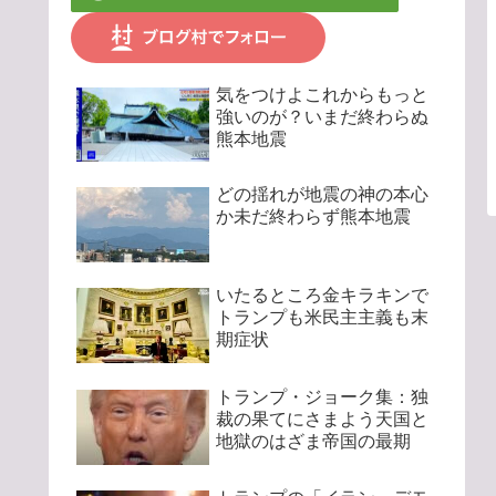
気をつけよこれからもっと
強いのが？いまだ終わらぬ
熊本地震
どの揺れが地震の神の本心
か未だ終わらず熊本地震
いたるところ金キラキンで
トランプも米民主主義も末
期症状
トランプ・ジョーク集：独
裁の果てにさまよう天国と
地獄のはざま帝国の最期