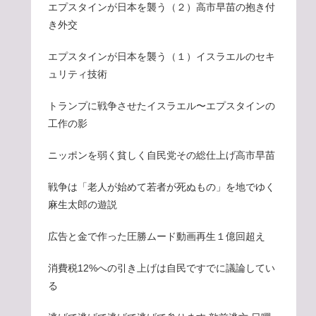
エプスタインが日本を襲う（２）高市早苗の抱き付
き外交
エプスタインが日本を襲う（１）イスラエルのセキ
ュリティ技術
トランプに戦争させたイスラエル〜エプスタインの
工作の影
ニッポンを弱く貧しく自民党その総仕上げ高市早苗
戦争は「老人が始めて若者が死ぬもの」を地でゆく
麻生太郎の遊説
広告と金で作った圧勝ムード動画再生１億回超え
消費税12%への引き上げは自民ですでに議論してい
る