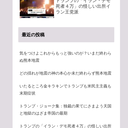
トランプの「イラン・デモ
死者４万」の怪しい出所イ
ラン王党派
最近の投稿
気をつけよこれからもっと強いのが？いまだ終わら
ぬ熊本地震
どの揺れが地震の神の本心か未だ終わらず熊本地震
いたるところ金キラキンでトランプも米民主主義も
末期症状
トランプ・ジョーク集：独裁の果てにさまよう天国
と地獄のはざま帝国の最期
トランプの「イラン・デモ死者４万」の怪しい出所