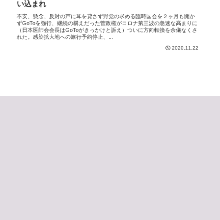
い込まれ
不安、懸念、反対の声に耳を貸さず野党の求める臨時国会を２ヶ月も開か
ずGoToを強行、継続の構えだった菅政権がコロナ第三波の急速な高まりに
（日本医師会会長はGoToがきっかけと訴え）ついに方向転換を余儀なくさ
れた。感染拡大地への旅行予約停止、...
2020.11.22