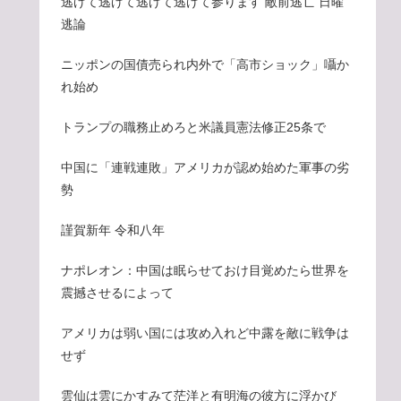
逃げて逃げて逃げて逃げて参ります 敵前逃亡 日曜
逃論
ニッポンの国債売られ内外で「高市ショック」囁か
れ始め
トランプの職務止めろと米議員憲法修正25条で
中国に「連戦連敗」アメリカが認め始めた軍事の劣
勢
謹賀新年 令和八年
ナポレオン：中国は眠らせておけ目覚めたら世界を
震撼させるによって
アメリカは弱い国には攻め入れど中露を敵に戦争は
せず
雲仙は雲にかすみて茫洋と有明海の彼方に浮かび