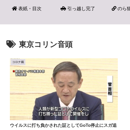
表紙・目次
引っ越し完了
のら猫
東京コリン音頭
コロナ禍
ウイルスに打ち負かされた証としてGoTo停止にスガ追