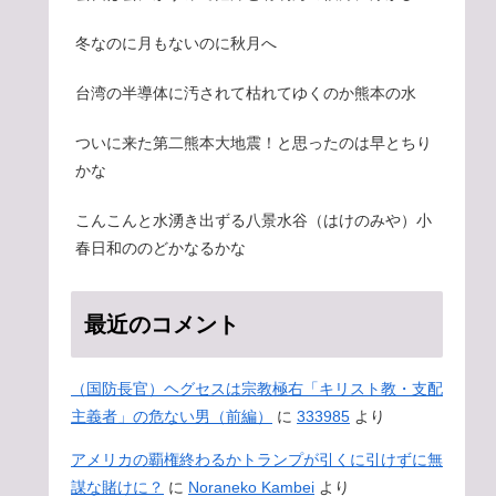
冬なのに月もないのに秋月へ
台湾の半導体に汚されて枯れてゆくのか熊本の水
ついに来た第二熊本大地震！と思ったのは早とちり
かな
こんこんと水湧き出ずる八景水谷（はけのみや）小
春日和ののどかなるかな
最近のコメント
（国防長官）ヘグセスは宗教極右「キリスト教・支配
主義者」の危ない男（前編）
に
333985
より
アメリカの覇権終わるかトランプが引くに引けずに無
謀な賭けに？
に
Noraneko Kambei
より