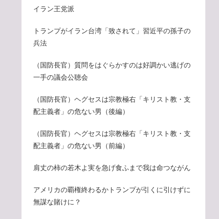
イラン王党派
トランプがイラン台湾「致されて」習近平の孫子の
兵法
（国防長官）質問をはぐらかすのは好調かい逃げの
一手の議会公聴会
（国防長官）ヘグセスは宗教極右「キリスト教・支
配主義者」の危ない男（後編）
（国防長官）ヘグセスは宗教極右「キリスト教・支
配主義者」の危ない男（前編）
肩丈の柿の若木よ実を急げ食ふまで我は命つながん
アメリカの覇権終わるかトランプが引くに引けずに
無謀な賭けに？