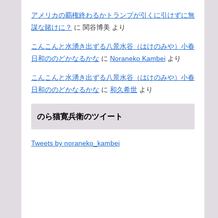
アメリカの覇権終わるかトランプが引くに引けずに無
謀な賭けに？
に
関谷博美
より
こんこんと水湧き出ずる八景水谷（はけのみや）小春
日和ののどかなるかな
に
Noraneko Kambei
より
こんこんと水湧き出ずる八景水谷（はけのみや）小春
日和ののどかなるかな
に
和久希世
より
のら猫寛兵衛のツイート
Tweets by noraneko_kambei