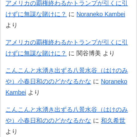
アメリカの覇権終わるかトランプが引くに引
けずに無謀な賭けに？
に
Noraneko Kambei
より
アメリカの覇権終わるかトランプが引くに引
けずに無謀な賭けに？
に
関谷博美
より
こんこんと水湧き出ずる八景水谷（はけのみ
や）小春日和ののどかなるかな
に
Noraneko
Kambei
より
こんこんと水湧き出ずる八景水谷（はけのみ
や）小春日和ののどかなるかな
に
和久希世
より