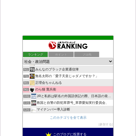
もえるあじあ
2位
死神タカ位置サナエのオイルショックドクトリン憲法改悪計画！
3位
ランキング
ポイント
ブロ画
ダリチョコ dalichoko
4位
恥を知れ、恥を
5位
みんなのブラック企業通信簿
6位
無名太郎の「愛子天皇じゃダメですか？」
7位
正理会ちゃんねる
8位
のら猫 寛兵衛
9位
JRと私鉄は駅名の外国語併記の際、日本語の発音/…
10位
救国と自警の防犯草莽号_草莽愛知実行委員会、
11位
マイナンバー導入診断
12位
ヨウイチとウサコの常識がひっくり返る消費税
13位
このカテゴリを全て表示
日本の覚醒
14位
参加する
バックストリートを歩く影の独り言
15位
このブログに投票する