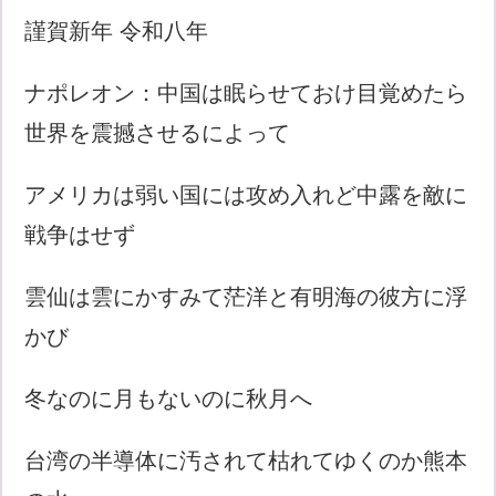
謹賀新年 令和八年
ナポレオン：中国は眠らせておけ目覚めたら
世界を震撼させるによって
アメリカは弱い国には攻め入れど中露を敵に
戦争はせず
雲仙は雲にかすみて茫洋と有明海の彼方に浮
かび
冬なのに月もないのに秋月へ
台湾の半導体に汚されて枯れてゆくのか熊本