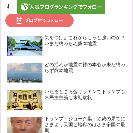
す。
気をつけよこれからもっと強いのが？
いまだ終わらぬ熊本地震
どの揺れが地震の神の本心か未だ終わ
らず熊本地震
いたるところ金キラキンでトランプも
米民主主義も末期症状
トランプ・ジョーク集：独裁の果てに
さまよう天国と地獄のはざま帝国の最
期