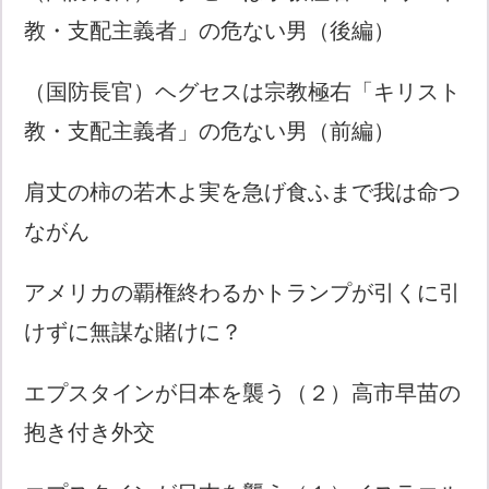
教・支配主義者」の危ない男（後編）
（国防長官）ヘグセスは宗教極右「キリスト
教・支配主義者」の危ない男（前編）
肩丈の柿の若木よ実を急げ食ふまで我は命つ
ながん
アメリカの覇権終わるかトランプが引くに引
けずに無謀な賭けに？
エプスタインが日本を襲う（２）高市早苗の
抱き付き外交