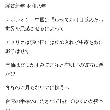
謹賀新年 令和八年
ナポレオン：中国は眠らせておけ目覚めたら
世界を震撼させるによって
アメリカは弱い国には攻め入れど中露を敵に
戦争はせず
雲仙は雲にかすみて茫洋と有明海の彼方に浮
かび
冬なのに月もないのに秋月へ
台湾の半導体に汚されて枯れてゆくのか熊本
の水