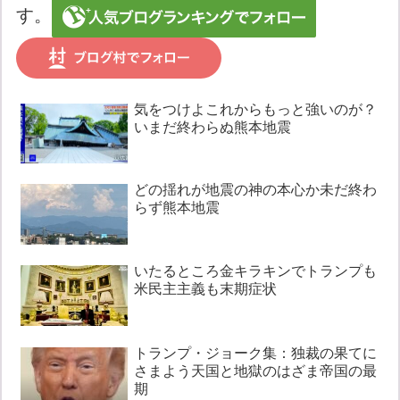
す。
気をつけよこれからもっと強いのが？
いまだ終わらぬ熊本地震
どの揺れが地震の神の本心か未だ終わ
らず熊本地震
いたるところ金キラキンでトランプも
米民主主義も末期症状
トランプ・ジョーク集：独裁の果てに
さまよう天国と地獄のはざま帝国の最
期