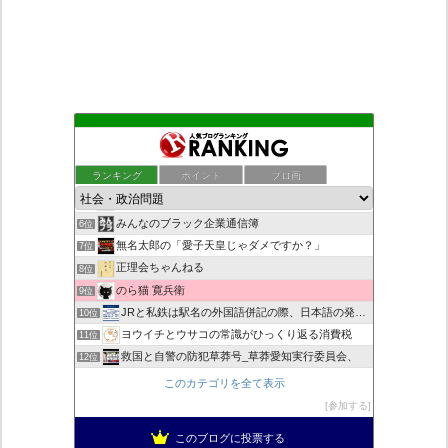
もえるあじあ
2位
死神タカ位置サナエのオイルショックドクトリン憲法改悪計画！
3位
ランキング
ポイント
ブロ画
恥を知れ、恥を
4位
ダリチョコ dalichoko
5位
みんなのブラック企業通信簿
6位
無名太郎の「愛子天皇じゃダメですか？」
7位
正理会ちゃんねる
8位
のら猫 寛兵衛
9位
JRと私鉄は駅名の外国語併記の際、日本語の発音/…
10位
ヨウイチとウサコの常識がひっくり返る消費税
11位
救国と自警の防犯草莽号_草莽愛知実行委員会、
12位
マイナンバー導入診断
13位
このカテゴリを全て表示
バックストリートを歩く影の独り言
14位
参加する
真のジャーナリズムがここにある！
15位
このブログに投票する
超革新ひふみ神示
16位