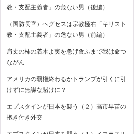
教・支配主義者」の危ない男（後編）
（国防長官）ヘグセスは宗教極右「キリスト
教・支配主義者」の危ない男（前編）
肩丈の柿の若木よ実を急げ食ふまで我は命つ
ながん
アメリカの覇権終わるかトランプが引くに引
けずに無謀な賭けに？
エプスタインが日本を襲う（２）高市早苗の
抱き付き外交
エプスタインが日本を襲う（１）イスラエル