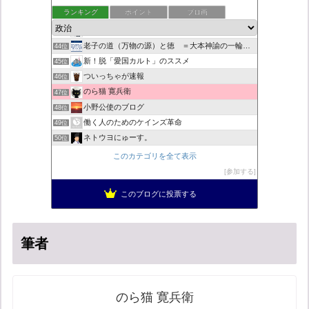
41位
ランキング
ポイント
ブロ画
日本第一！ニュース録
42位
デモや街宣のお供に！プラカード無料素材
43位
老子の道（万物の源）と徳 ＝大本神諭の一輪＋日月神示の神一厘
44位
新！脱「愛国カルト」のススメ
45位
ついっちゃが速報
46位
のら猫 寛兵衛
47位
小野公使のブログ
48位
働く人のためのケインズ革命
49位
ネトウヨにゅーす。
50位
菜穂は猫が好き
51位
このカテゴリを全て表示
自民党工作員の異常なネット活動
52位
参加する
柏の住人
53位
このブログに投票する
秩父市議会議員 黒澤秀之 ブログ
54位
筆者
のら猫 寛兵衛