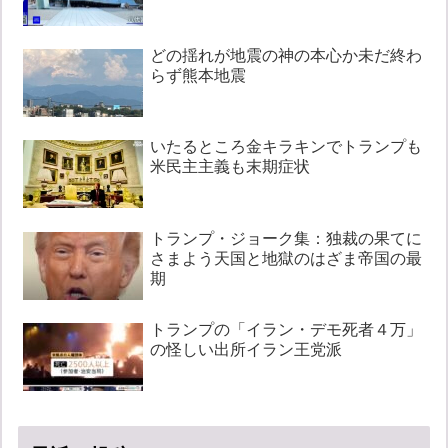
どの揺れが地震の神の本心か未だ終わ
らず熊本地震
いたるところ金キラキンでトランプも
米民主主義も末期症状
トランプ・ジョーク集：独裁の果てに
さまよう天国と地獄のはざま帝国の最
期
トランプの「イラン・デモ死者４万」
の怪しい出所イラン王党派