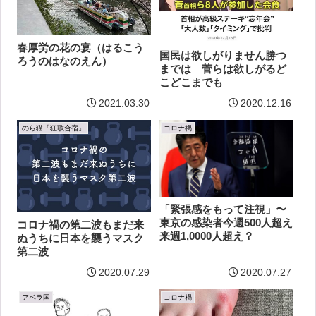
春厚労の花の宴（はるこう
国民は欲しがりません勝つ
ろうのはなのえん）
までは 菅らは欲しがるど
こどこまでも
2021.03.30
2020.12.16
のら猫「狂歌合宿」
コロナ禍
「緊張感をもって注視」〜
東京の感染者今週500人超え
コロナ禍の第二波もまだ来
来週1,0000人超え？
ぬうちに日本を襲うマスク
第二波
2020.07.29
2020.07.27
アベラ国
コロナ禍