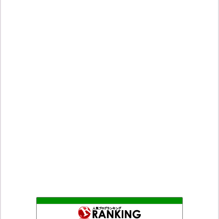
村野瀬玲奈の秘書課広報室
40位
こんなニュースにでくわした