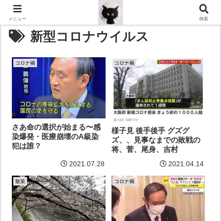
メニュー
検索
新型コロナウイルス
コロナ禍
コロナ禍
さあ命の選択が始まる〜感
様子見 後手後手 グズグ
染爆発・医療崩壊のA級染
ズ、、見事なまでの敗戦の
犯は誰？
将、菅、尾身、吉村
2021.07.28
2021.04.14
散策
コロナ禍