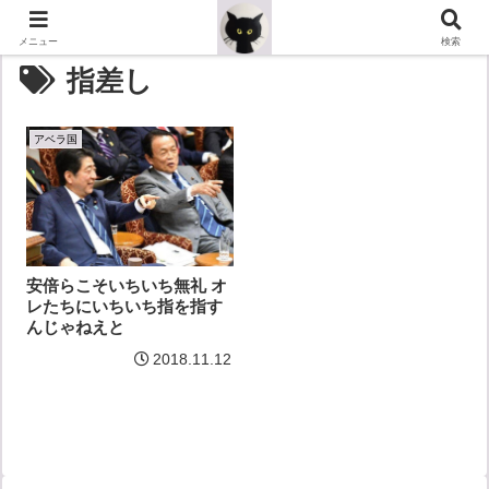
メニュー
検索
指差し
アベラ国
安倍らこそいちいち無礼 オ
レたちにいちいち指を指す
んじゃねえと
2018.11.12