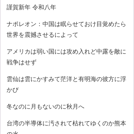
謹賀新年 令和八年
ナポレオン：中国は眠らせておけ目覚めたら
世界を震撼させるによって
アメリカは弱い国には攻め入れど中露を敵に
戦争はせず
雲仙は雲にかすみて茫洋と有明海の彼方に浮
かび
冬なのに月もないのに秋月へ
台湾の半導体に汚されて枯れてゆくのか熊本
の水