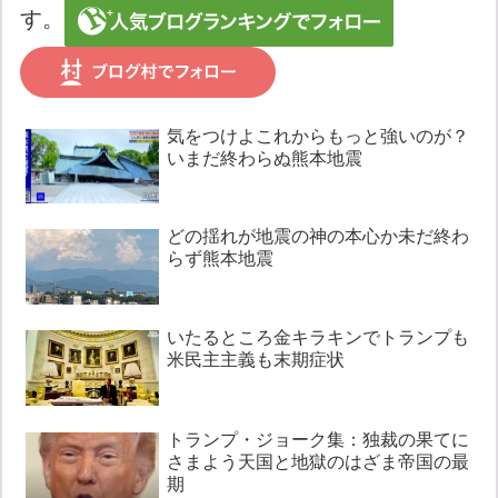
す。
気をつけよこれからもっと強いのが？
いまだ終わらぬ熊本地震
どの揺れが地震の神の本心か未だ終わ
らず熊本地震
いたるところ金キラキンでトランプも
米民主主義も末期症状
トランプ・ジョーク集：独裁の果てに
さまよう天国と地獄のはざま帝国の最
期