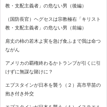
教・支配主義者」の危ない男（後編）
（国防長官）ヘグセスは宗教極右「キリスト
教・支配主義者」の危ない男（前編）
肩丈の柿の若木よ実を急げ食ふまで我は命つ
ながん
アメリカの覇権終わるかトランプが引くに引
けずに無謀な賭けに？
エプスタインが日本を襲う（２）高市早苗の
抱き付き外交
エプスタインが日本を襲う（１）イスラエル