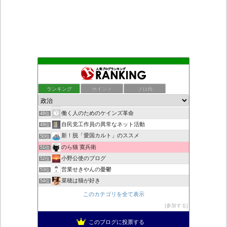
ついっちゃが速報
44位
こんなニュースにでくわした
45位
ランキング
ポイント
ブロ画
ネトウヨにゅーす。
46位
秩父市議会議員 黒澤秀之 ブログ
47位
働く人のためのケインズ革命
48位
自民党工作員の異常なネット活動
49位
新！脱「愛国カルト」のススメ
50位
のら猫 寛兵衛
51位
小野公使のブログ
52位
営業せきやんの憂鬱
53位
菜穂は猫が好き
54位
柏の住人
55位
このカテゴリを全て表示
集団ストーカー問題を克服する
56位
参加する
ねずさんの学ぼう日本
57位
このブログに投票する
ブリキ屋
58位