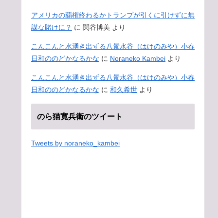
アメリカの覇権終わるかトランプが引くに引けずに無
謀な賭けに？
に
関谷博美
より
こんこんと水湧き出ずる八景水谷（はけのみや）小春
日和ののどかなるかな
に
Noraneko Kambei
より
こんこんと水湧き出ずる八景水谷（はけのみや）小春
日和ののどかなるかな
に
和久希世
より
のら猫寛兵衛のツイート
Tweets by noraneko_kambei