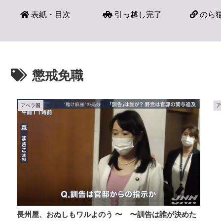
表紙・目次
引っ越し完了
のら猫
懲戒免職
アベラ国
長州屋、おぬしもワルよのう 〜 〜訓告は誰が決めた