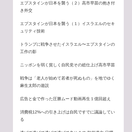
エプスタインが日本を襲う（２）高市早苗の抱き付
き外交
エプスタインが日本を襲う（１）イスラエルのセキ
ュリティ技術
トランプに戦争させたイスラエル〜エプスタインの
工作の影
ニッポンを弱く貧しく自民党その総仕上げ高市早苗
戦争は「老人が始めて若者が死ぬもの」を地でゆく
麻生太郎の遊説
広告と金で作った圧勝ムード動画再生１億回超え
消費税12%への引き上げは自民ですでに議論してい
る