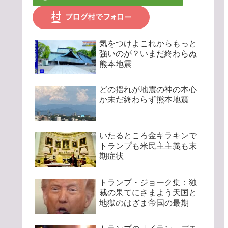
気をつけよこれからもっと
強いのが？いまだ終わらぬ
熊本地震
どの揺れが地震の神の本心
か未だ終わらず熊本地震
いたるところ金キラキンで
トランプも米民主主義も末
期症状
トランプ・ジョーク集：独
裁の果てにさまよう天国と
地獄のはざま帝国の最期