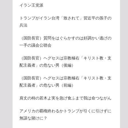
イラン王党派
トランプがイラン台湾「致されて」習近平の孫子の
兵法
（国防長官）質問をはぐらかすのは好調かい逃げの
一手の議会公聴会
（国防長官）ヘグセスは宗教極右「キリスト教・支
配主義者」の危ない男（後編）
（国防長官）ヘグセスは宗教極右「キリスト教・支
配主義者」の危ない男（前編）
肩丈の柿の若木よ実を急げ食ふまで我は命つながん
アメリカの覇権終わるかトランプが引くに引けずに
無謀な賭けに？