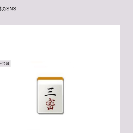
のSNS
アベラ国