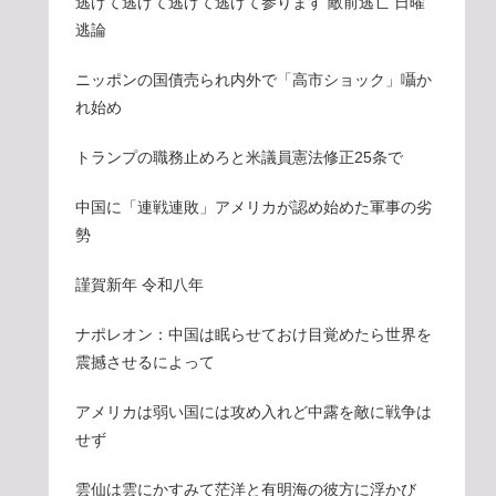
逃げて逃げて逃げて逃げて参ります 敵前逃亡 日曜
逃論
ニッポンの国債売られ内外で「高市ショック」囁か
れ始め
トランプの職務止めろと米議員憲法修正25条で
中国に「連戦連敗」アメリカが認め始めた軍事の劣
勢
謹賀新年 令和八年
ナポレオン：中国は眠らせておけ目覚めたら世界を
震撼させるによって
アメリカは弱い国には攻め入れど中露を敵に戦争は
せず
雲仙は雲にかすみて茫洋と有明海の彼方に浮かび