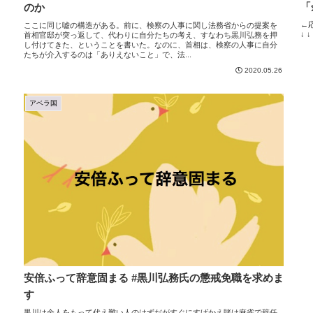
「
のか
←
ここに同じ嘘の構造がある。前に、検察の人事に関し法務省からの提案を
↓ ↓
首相官邸が突っ返して、代わりに自分たちの考え、すなわち黒川弘務を押
し付けてきた、ということを書いた。なのに、首相は、検察の人事に自分
たちが介入するのは「ありえないこと」で、法...
2020.05.26
アベラ国
安倍ふって辞意固まる #黒川弘務氏の懲戒免職を求めま
す
黒川は余人をもって代え難い人のはずだがすぐにすげかえ賭け麻雀で辞任