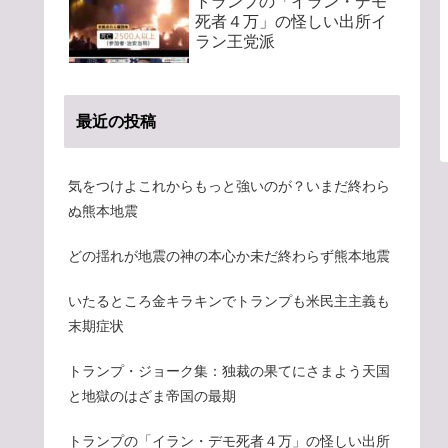
トランプの「イラン・デモ
死者４万」の怪しい出所イ
ラン王党派
最近の投稿
気をつけよこれからもっと強いのが？いまだ終わら
ぬ熊本地震
どの揺れが地震の神の本心か未だ終わらず熊本地震
いたるところ金キラキンでトランプも米民主主義も
末期症状
トランプ・ジョーク集：独裁の果てにさまよう天国
と地獄のはざま帝国の最期
トランプの「イラン・デモ死者４万」の怪しい出所