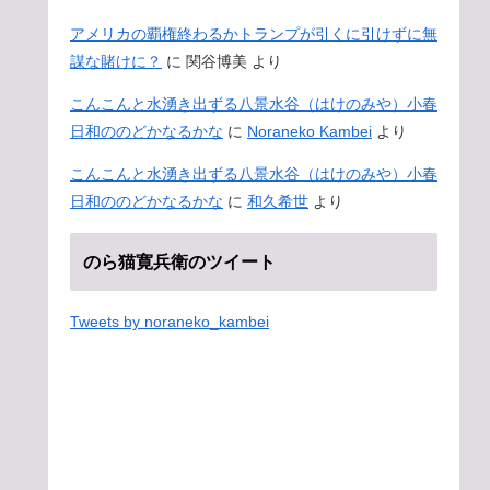
アメリカの覇権終わるかトランプが引くに引けずに無
謀な賭けに？
に
関谷博美
より
こんこんと水湧き出ずる八景水谷（はけのみや）小春
日和ののどかなるかな
に
Noraneko Kambei
より
こんこんと水湧き出ずる八景水谷（はけのみや）小春
日和ののどかなるかな
に
和久希世
より
のら猫寛兵衛のツイート
Tweets by noraneko_kambei