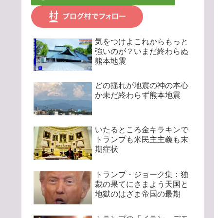
気をつけよこれからもっと
強いのが？いまだ終わらぬ
熊本地震
どの揺れが地震の神の本心
か未だ終わらず熊本地震
いたるところ金キラキンで
トランプも米民主主義も末
期症状
トランプ・ジョーク集：独
裁の果てにさまよう天国と
地獄のはざま帝国の最期