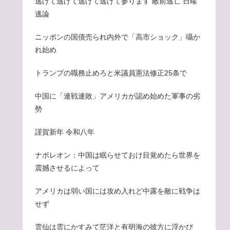
逃げて逃げて逃げて逃げて参ります 敵前逃亡 日曜
逃論
ニッポンの国債売られ内外で「高市ショック」囁か
れ始め
トランプの職務止めろと米議員憲法修正25条で
中国に「連戦連敗」アメリカが認め始めた軍事の劣
勢
謹賀新年 令和八年
ナポレオン：中国は眠らせておけ目覚めたら世界を
震撼させるによって
アメリカは弱い国には攻め入れど中露を敵に戦争は
せず
雲仙は雲にかすみて茫洋と有明海の彼方に浮かび