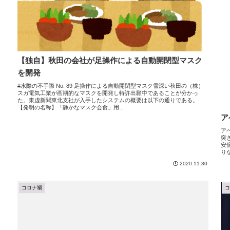
【独自】秋田の会社が足操作による自動開閉型マスク
を開発
#水際の不手際 No. 89 足操作による自動開閉型マスク雪深い秋田の（株）
スガ電気工業が画期的なマスクを開発し特許出願中であることが分かっ
た。東虚新聞東北支社が入手したシステムの概要は以下の通りである。
【発明の名称】「静かなマスク会食」用...
ア
ア
突
安
りな
2020.11.30
コロナ禍