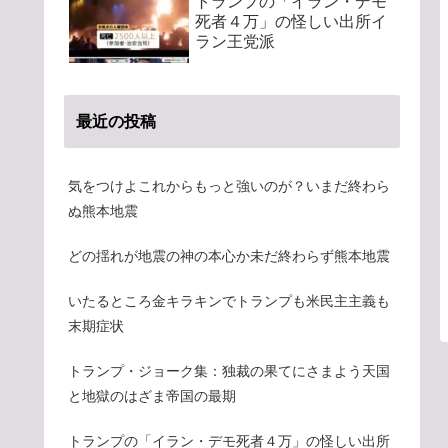
トランプの「イラン・デモ
死者４万」の怪しい出所イ
ラン王党派
最近の投稿
気をつけよこれからもっと強いのが？いまだ終わら
ぬ熊本地震
どの揺れが地震の神の本心か未だ終わらず熊本地震
いたるところ金キラキンでトランプも米民主主義も
末期症状
トランプ・ジョーク集：独裁の果てにさまよう天国
と地獄のはざま帝国の最期
トランプの「イラン・デモ死者４万」の怪しい出所