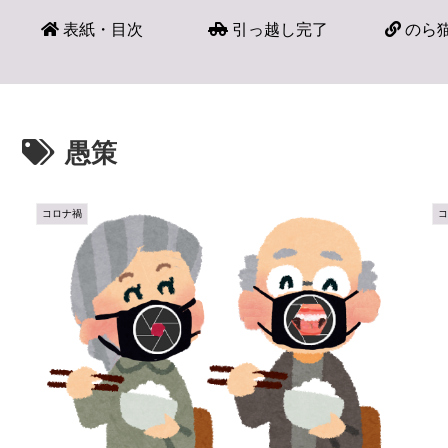
表紙・目次
引っ越し完了
のら猫
愚策
コロナ禍