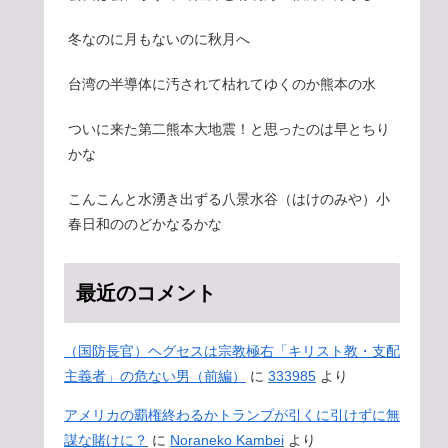
冬なのに月もないのに秋月へ
台湾の半導体に汚されて枯れてゆくのか熊本の水
ついに来た第二熊本大地震！と思ったのは早とちり
かな
こんこんと水湧き出ずる八景水谷（はけのみや）小
春日和ののどかなるかな
最近のコメント
（国防長官）ヘグセスは宗教極右「キリスト教・支配
主義者」の危ない男（前編）
に
333985
より
アメリカの覇権終わるかトランプが引くに引けずに無
謀な賭けに？
に
Noraneko Kambei
より