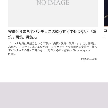
コ
安倍とり降ろすパンチョスの歌う甘くてせつない 『愚
」
策 ♪ 愚策♪ 愚策♪』
『コロナ対策に商品券という天下の「愚策♪ 愚策♪ 愚策♪ 」 』より転載は
忘れたころにやって来るあなたの心に グサック と突き刺さる安倍とり降ろ
すパンチョスの甘くてせつない『愚策 ♪ 愚策♪ 愚策♪』Siempre que te
preg...
2020.04.05