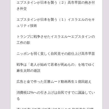
エプスタインが日本を襲う（２）高市早苗の抱き付
き外交
エプスタインが日本を襲う（１）イスラエルのセキ
ュリティ技術
トランプに戦争させたイスラエル〜エプスタインの
工作の影
ニッポンを弱く貧しく自民党その総仕上げ高市早苗
戦争は「老人が始めて若者が死ぬもの」を地でゆく
麻生太郎の遊説
広告と金で作った圧勝ムード動画再生１億回超え
消費税12%への引き上げは自民ですでに議論してい
る