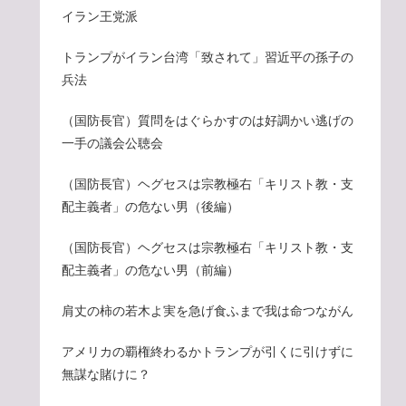
イラン王党派
トランプがイラン台湾「致されて」習近平の孫子の
兵法
（国防長官）質問をはぐらかすのは好調かい逃げの
一手の議会公聴会
（国防長官）ヘグセスは宗教極右「キリスト教・支
配主義者」の危ない男（後編）
（国防長官）ヘグセスは宗教極右「キリスト教・支
配主義者」の危ない男（前編）
肩丈の柿の若木よ実を急げ食ふまで我は命つながん
アメリカの覇権終わるかトランプが引くに引けずに
無謀な賭けに？