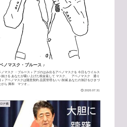
ベノマスク・ブルース ♪
ベノマスク ・ブルース ♪ アゴのはみ出るアベノマスクを 今日もウイルス
き抜ける あなたが吸い上げた税金返して マスク、 アベノマスク 通り
倍 ♪ アベノマスクは随意契約 品質管理もいい加減 あなたの加計をひきづ
がら 興和 マツオ...
2020.07.31
コロナ禍