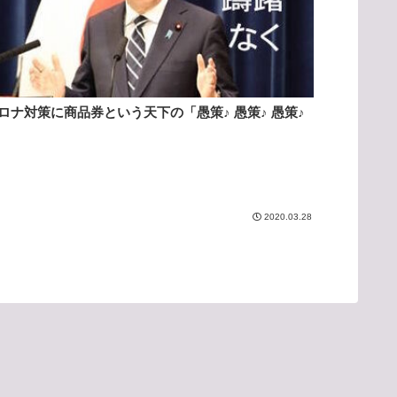
ロナ対策に商品券という天下の「愚策♪ 愚策♪ 愚策♪
2020.03.28