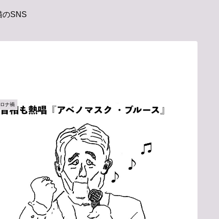
のSNS
コロナ禍