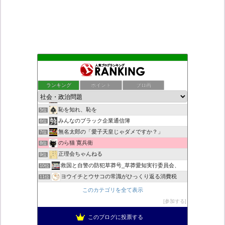
Everyone says I love you！
1位
もえるあじあ
2位
ランキング
ポイント
ブロ画
ダリチョコ dalichoko
3位
死神タカ位置サナエのオイルショックドクトリン憲法改悪計画！
4位
恥を知れ、恥を
5位
みんなのブラック企業通信簿
6位
無名太郎の「愛子天皇じゃダメですか？」
7位
のら猫 寛兵衛
8位
正理会ちゃんねる
9位
救国と自警の防犯草莽号_草莽愛知実行委員会、
10位
ヨウイチとウサコの常識がひっくり返る消費税
11位
JRと私鉄は駅名の外国語併記の際、日本語の発音/…
12位
このカテゴリを全て表示
真のジャーナリズムがここにある！
13位
参加する
超革新ひふみ神示
14位
このブログに投票する
バックストリートを歩く影の独り言
15位