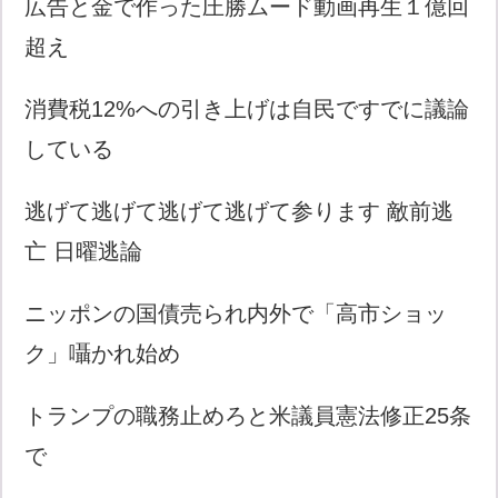
広告と金で作った圧勝ムード動画再生１億回
超え
消費税12%への引き上げは自民ですでに議論
している
逃げて逃げて逃げて逃げて参ります 敵前逃
亡 日曜逃論
ニッポンの国債売られ内外で「高市ショッ
ク」囁かれ始め
トランプの職務止めろと米議員憲法修正25条
で