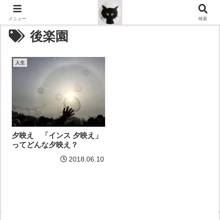
メニュー
検索
後楽園
人生
夕映え 「インス 夕映え」
ってどんな夕映え？
2018.06.10