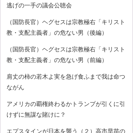
逃げの一手の議会公聴会
（国防長官）ヘグセスは宗教極右「キリスト
教・支配主義者」の危ない男（後編）
（国防長官）ヘグセスは宗教極右「キリスト
教・支配主義者」の危ない男（前編）
肩丈の柿の若木よ実を急げ食ふまで我は命つ
ながん
アメリカの覇権終わるかトランプが引くに引
けずに無謀な賭けに？
エプスタインが日本を襲う（２）高市早苗の