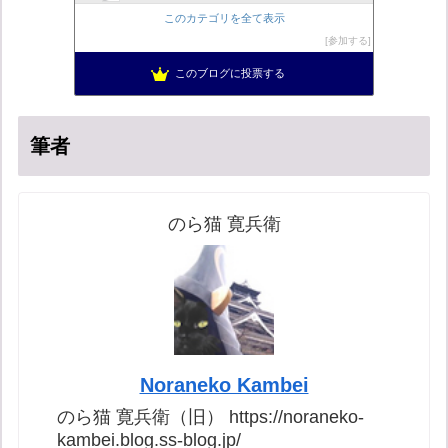
ヨウイチとウサコの常識がひっくり返る消費税
13位
このカテゴリを全て表示
真のジャーナリズムがここにある！
14位
参加する
超革新ひふみ神示
15位
このブログに投票する
日本の覚醒
16位
筆者
のら猫 寛兵衛
Noraneko Kambei
のら猫 寛兵衛（旧） https://noraneko-
kambei.blog.ss-blog.jp/