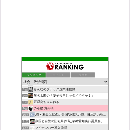
もえるあじあ
2位
死神タカ位置サナエのオイルショックドクトリン憲法改悪計画！
3位
ランキング
ポイント
ブロ画
ダリチョコ dalichoko
4位
恥を知れ、恥を
5位
みんなのブラック企業通信簿
6位
無名太郎の「愛子天皇じゃダメですか？」
7位
正理会ちゃんねる
8位
のら猫 寛兵衛
9位
JRと私鉄は駅名の外国語併記の際、日本語の発音/…
10位
救国と自警の防犯草莽号_草莽愛知実行委員会、
11位
マイナンバー導入診断
12位