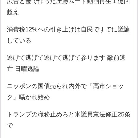
広告と金で作った圧勝ムード動画再生１億回
超え
消費税12%への引き上げは自民ですでに議論
している
逃げて逃げて逃げて逃げて参ります 敵前逃
亡 日曜逃論
ニッポンの国債売られ内外で「高市ショッ
ク」囁かれ始め
トランプの職務止めろと米議員憲法修正25条
で