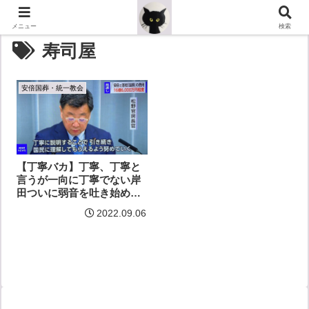
メニュー
検索
寿司屋
安倍国葬・統一教会
【丁寧バカ】丁寧、丁寧と
言うが一向に丁寧でない岸
田ついに弱音を吐き始め
た？
2022.09.06