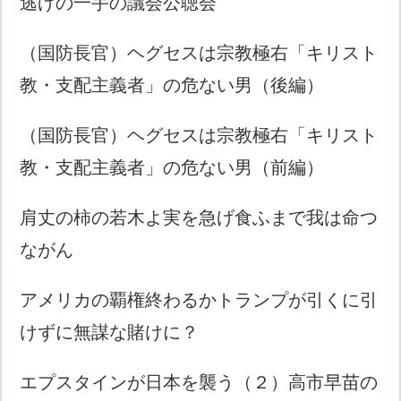
逃げの一手の議会公聴会
（国防長官）ヘグセスは宗教極右「キリスト
教・支配主義者」の危ない男（後編）
（国防長官）ヘグセスは宗教極右「キリスト
教・支配主義者」の危ない男（前編）
肩丈の柿の若木よ実を急げ食ふまで我は命つ
ながん
アメリカの覇権終わるかトランプが引くに引
けずに無謀な賭けに？
エプスタインが日本を襲う（２）高市早苗の