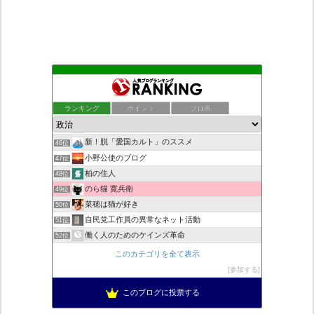
日本第一！ニュース録
42位
こんなニュースにでくわした
43位
ランキング
ポイント
ブロ画
デモや街宣のお供に！プラカード無料素材
44位
ついっちゃが速報
45位
新！脱「愛国カルト」のススメ
46位
小野公使のブログ
47位
柏の住人
48位
のら猫 寛兵衛
49位
菜穂は猫が好き
50位
自民党工作員の異常なネット活動
51位
働く人のためのケインズ革命
52位
営業せきやんの憂鬱
53位
このカテゴリを全て表示
ネトウヨにゅーす。
54位
参加する
ねずさんの学ぼう日本
55位
このブログに投票する
秩父市議会議員 黒澤秀之 ブログ
56位