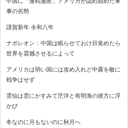
中国に「連戦連敗」アメリカが認め始めた軍
事の劣勢
謹賀新年 令和八年
ナポレオン：中国は眠らせておけ目覚めたら
世界を震撼させるによって
アメリカは弱い国には攻め入れど中露を敵に
戦争はせず
雲仙は雲にかすみて茫洋と有明海の彼方に浮
かび
冬なのに月もないのに秋月へ