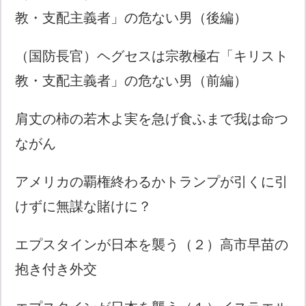
教・支配主義者」の危ない男（後編）
（国防長官）ヘグセスは宗教極右「キリスト
教・支配主義者」の危ない男（前編）
肩丈の柿の若木よ実を急げ食ふまで我は命つ
ながん
アメリカの覇権終わるかトランプが引くに引
けずに無謀な賭けに？
エプスタインが日本を襲う（２）高市早苗の
抱き付き外交