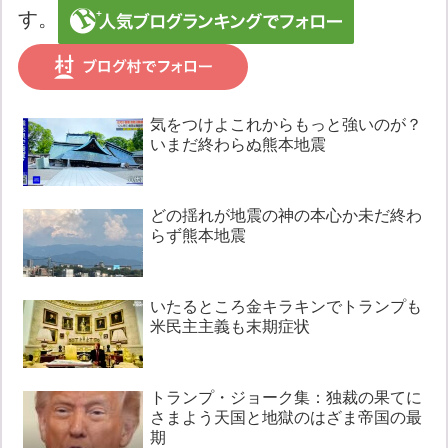
す。
気をつけよこれからもっと強いのが？
いまだ終わらぬ熊本地震
どの揺れが地震の神の本心か未だ終わ
らず熊本地震
いたるところ金キラキンでトランプも
米民主主義も末期症状
トランプ・ジョーク集：独裁の果てに
さまよう天国と地獄のはざま帝国の最
期