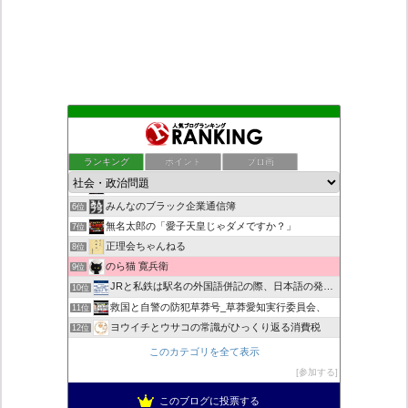
もえるあじあ
2位
死神タカ位置サナエのオイルショックドクトリン憲法改悪計画！
3位
ランキング
ポイント
ブロ画
恥を知れ、恥を
4位
ダリチョコ dalichoko
5位
みんなのブラック企業通信簿
6位
無名太郎の「愛子天皇じゃダメですか？」
7位
正理会ちゃんねる
8位
のら猫 寛兵衛
9位
JRと私鉄は駅名の外国語併記の際、日本語の発音/…
10位
救国と自警の防犯草莽号_草莽愛知実行委員会、
11位
ヨウイチとウサコの常識がひっくり返る消費税
12位
マイナンバー導入診断
13位
このカテゴリを全て表示
バックストリートを歩く影の独り言
14位
参加する
真のジャーナリズムがここにある！
15位
このブログに投票する
超革新ひふみ神示