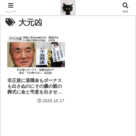
メニュー
検索
大元凶
アベラ国
非正規に退職金もボーナス
も出さぬのにその膿の親の
葬式に金と弔意を出させる
非道
2020.10.17