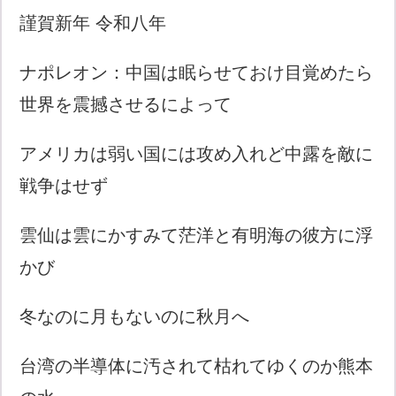
謹賀新年 令和八年
ナポレオン：中国は眠らせておけ目覚めたら
世界を震撼させるによって
アメリカは弱い国には攻め入れど中露を敵に
戦争はせず
雲仙は雲にかすみて茫洋と有明海の彼方に浮
かび
冬なのに月もないのに秋月へ
台湾の半導体に汚されて枯れてゆくのか熊本