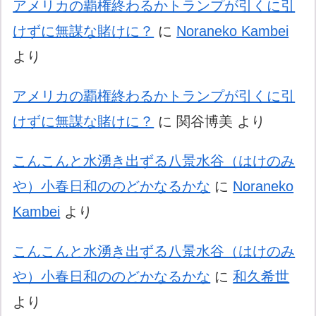
アメリカの覇権終わるかトランプが引くに引
けずに無謀な賭けに？
に
Noraneko Kambei
より
アメリカの覇権終わるかトランプが引くに引
けずに無謀な賭けに？
に
関谷博美
より
こんこんと水湧き出ずる八景水谷（はけのみ
や）小春日和ののどかなるかな
に
Noraneko
Kambei
より
こんこんと水湧き出ずる八景水谷（はけのみ
や）小春日和ののどかなるかな
に
和久希世
より