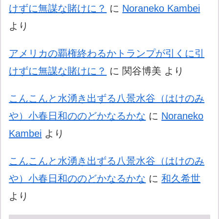
けずに無謀な賭けに？
に
Noraneko Kambei
より
アメリカの覇権終わるかトランプが引くに引
けずに無謀な賭けに？
に
関谷博美
より
こんこんと水湧き出ずる八景水谷（はけのみ
や）小春日和ののどかなるかな
に
Noraneko
Kambei
より
こんこんと水湧き出ずる八景水谷（はけのみ
や）小春日和ののどかなるかな
に
和久希世
より