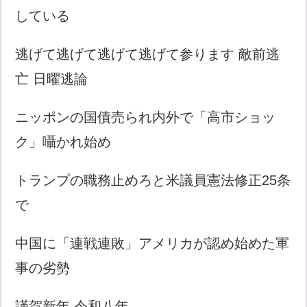
している
逃げて逃げて逃げて逃げて参ります 敵前逃
亡 日曜逃論
ニッポンの国債売られ内外で「高市ショッ
ク」囁かれ始め
トランプの職務止めろと米議員憲法修正25条
で
中国に「連戦連敗」アメリカが認め始めた軍
事の劣勢
謹賀新年 令和八年