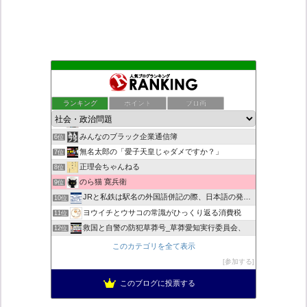
もえるあじあ
2位
死神タカ位置サナエのオイルショックドクトリン憲法改悪計画！
3位
ランキング
ポイント
ブロ画
恥を知れ、恥を
4位
ダリチョコ dalichoko
5位
みんなのブラック企業通信簿
6位
無名太郎の「愛子天皇じゃダメですか？」
7位
正理会ちゃんねる
8位
のら猫 寛兵衛
9位
JRと私鉄は駅名の外国語併記の際、日本語の発音/…
10位
ヨウイチとウサコの常識がひっくり返る消費税
11位
救国と自警の防犯草莽号_草莽愛知実行委員会、
12位
マイナンバー導入診断
13位
このカテゴリを全て表示
日本の覚醒
14位
参加する
迷惑以外の何ものでもない集団ストーカー
15位
このブログに投票する
バックストリートを歩く影の独り言
16位