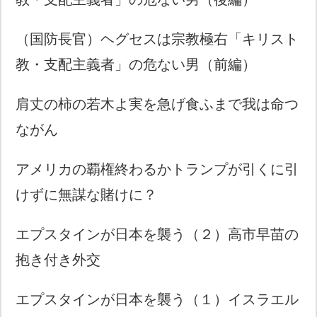
（国防長官）ヘグセスは宗教極右「キリスト
教・支配主義者」の危ない男（前編）
肩丈の柿の若木よ実を急げ食ふまで我は命つ
ながん
アメリカの覇権終わるかトランプが引くに引
けずに無謀な賭けに？
エプスタインが日本を襲う（２）高市早苗の
抱き付き外交
エプスタインが日本を襲う（１）イスラエル