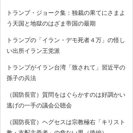
トランプ・ジョーク集：独裁の果てにさまよ
う天国と地獄のはざま帝国の最期
トランプの「イラン・デモ死者４万」の怪し
い出所イラン王党派
トランプがイラン台湾「致されて」習近平の
孫子の兵法
（国防長官）質問をはぐらかすのは好調かい
逃げの一手の議会公聴会
（国防長官）ヘグセスは宗教極右「キリスト
教・支配主義者」の危ない男（後編）