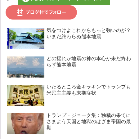
気をつけよこれからもっと強いのが？
いまだ終わらぬ熊本地震
どの揺れが地震の神の本心か未だ終わ
らず熊本地震
いたるところ金キラキンでトランプも
米民主主義も末期症状
トランプ・ジョーク集：独裁の果てに
さまよう天国と地獄のはざま帝国の最
期