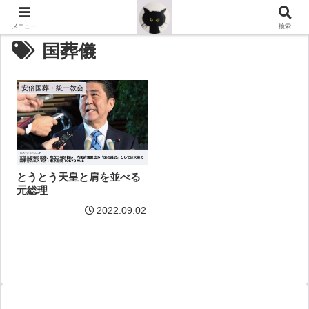
メニュー
検索
国葬儀
安倍国葬・統一教会
とうとう天皇と肩を並べる
元総理
2022.09.02