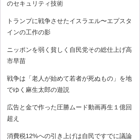
のセキュリティ技術
トランプに戦争させたイスラエル〜エプスタ
インの工作の影
ニッポンを弱く貧しく自民党その総仕上げ高
市早苗
戦争は「老人が始めて若者が死ぬもの」を地
でゆく麻生太郎の遊説
広告と金で作った圧勝ムード動画再生１億回
超え
消費税12%への引き上げは自民ですでに議論