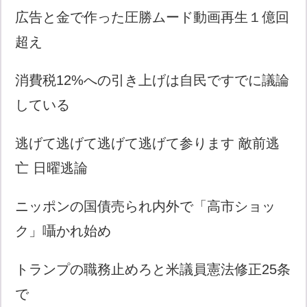
広告と金で作った圧勝ムード動画再生１億回
超え
消費税12%への引き上げは自民ですでに議論
している
逃げて逃げて逃げて逃げて参ります 敵前逃
亡 日曜逃論
ニッポンの国債売られ内外で「高市ショッ
ク」囁かれ始め
トランプの職務止めろと米議員憲法修正25条
で