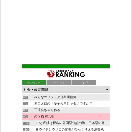
もえるあじあ
2位
死神タカ位置サナエのオイルショックドクトリン憲法改悪計画！
3位
ランキング
ポイント
ブロ画
恥を知れ、恥を
4位
ダリチョコ dalichoko
5位
みんなのブラック企業通信簿
6位
無名太郎の「愛子天皇じゃダメですか？」
7位
正理会ちゃんねる
8位
のら猫 寛兵衛
9位
JRと私鉄は駅名の外国語併記の際、日本語の発音/…
10位
ヨウイチとウサコの常識がひっくり返る消費税
11位