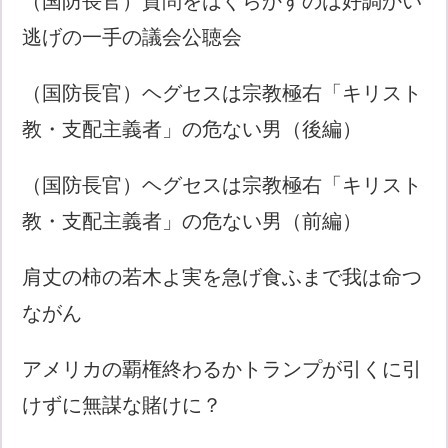
（国防長官）質問をはぐらかすのは好調かい
逃げの一手の議会公聴会
（国防長官）ヘグセスは宗教極右「キリスト
教・支配主義者」の危ない男（後編）
（国防長官）ヘグセスは宗教極右「キリスト
教・支配主義者」の危ない男（前編）
肩丈の柿の若木よ実を急げ食ふまで我は命つ
ながん
アメリカの覇権終わるかトランプが引くに引
けずに無謀な賭けに？