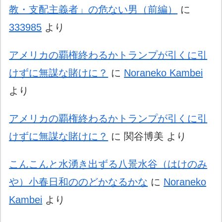
教・支配主義者」の危ない男（前編）
に
333985
より
アメリカの覇権終わるかトランプが引くに引
けずに無謀な賭けに？
に
Noraneko Kambei
より
アメリカの覇権終わるかトランプが引くに引
けずに無謀な賭けに？
に
関谷博美
より
こんこんと水湧き出ずる八景水谷（はけのみ
や）小春日和ののどかなるかな
に
Noraneko
Kambei
より