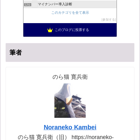
マイナンバー導入診断
12位
救国と自警の防犯草莽号_草莽愛知実行委員会、
13位
このカテゴリを全て表示
日本の覚醒
14位
参加する
バックストリートを歩く影の独り言
15位
このブログに投票する
真のジャーナリズムがここにある！
16位
筆者
のら猫 寛兵衛
Noraneko Kambei
のら猫 寛兵衛（旧） https://noraneko-