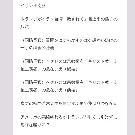
イラン王党派
トランプがイラン台湾「致されて」習近平の孫子の
兵法
（国防長官）質問をはぐらかすのは好調かい逃げの
一手の議会公聴会
（国防長官）ヘグセスは宗教極右「キリスト教・支
配主義者」の危ない男（後編）
（国防長官）ヘグセスは宗教極右「キリスト教・支
配主義者」の危ない男（前編）
肩丈の柿の若木よ実を急げ食ふまで我は命つながん
アメリカの覇権終わるかトランプが引くに引けずに
無謀な賭けに？