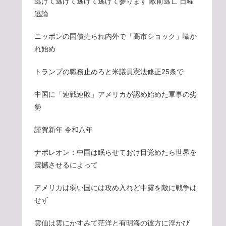
逃げて逃げて逃げて逃げて参ります 敵前逃亡 日曜
逃論
ニッポンの国債売られ内外で「高市ショック」囁か
れ始め
トランプの職務止めろと米議員憲法修正25条で
中国に「連戦連敗」アメリカが認め始めた軍事の劣
勢
謹賀新年 令和八年
ナポレオン：中国は眠らせておけ目覚めたら世界を
震撼させるによって
アメリカは弱い国には攻め入れど中露を敵に戦争は
せず
雲仙は雲にかすみて茫洋と有明海の彼方に浮かび