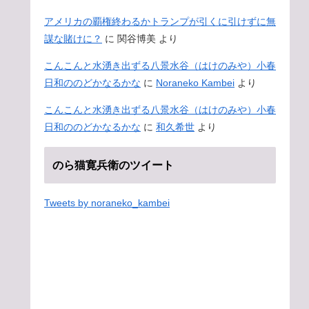
アメリカの覇権終わるかトランプが引くに引けずに無
謀な賭けに？
に
関谷博美
より
こんこんと水湧き出ずる八景水谷（はけのみや）小春
日和ののどかなるかな
に
Noraneko Kambei
より
こんこんと水湧き出ずる八景水谷（はけのみや）小春
日和ののどかなるかな
に
和久希世
より
のら猫寛兵衛のツイート
Tweets by noraneko_kambei