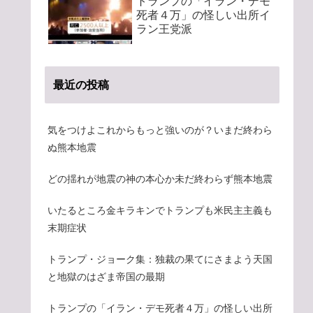
トランプの「イラン・デモ
死者４万」の怪しい出所イ
ラン王党派
最近の投稿
気をつけよこれからもっと強いのが？いまだ終わら
ぬ熊本地震
どの揺れが地震の神の本心か未だ終わらず熊本地震
いたるところ金キラキンでトランプも米民主主義も
末期症状
トランプ・ジョーク集：独裁の果てにさまよう天国
と地獄のはざま帝国の最期
トランプの「イラン・デモ死者４万」の怪しい出所