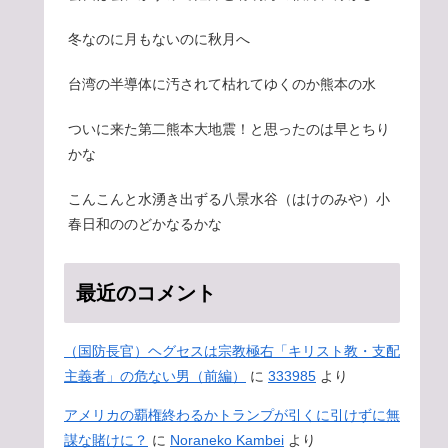
冬なのに月もないのに秋月へ
台湾の半導体に汚されて枯れてゆくのか熊本の水
ついに来た第二熊本大地震！と思ったのは早とちり
かな
こんこんと水湧き出ずる八景水谷（はけのみや）小
春日和ののどかなるかな
最近のコメント
（国防長官）ヘグセスは宗教極右「キリスト教・支配
主義者」の危ない男（前編）
に
333985
より
アメリカの覇権終わるかトランプが引くに引けずに無
謀な賭けに？
に
Noraneko Kambei
より