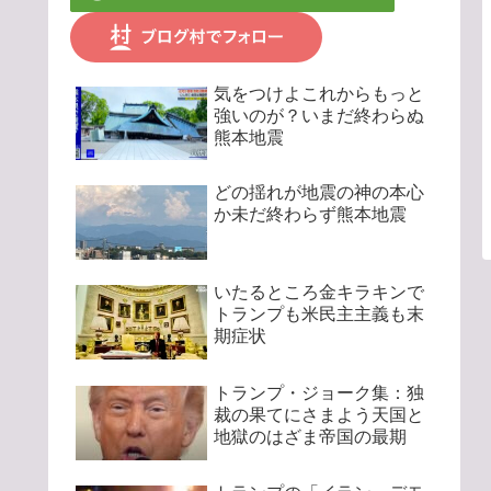
気をつけよこれからもっと
強いのが？いまだ終わらぬ
熊本地震
どの揺れが地震の神の本心
か未だ終わらず熊本地震
いたるところ金キラキンで
トランプも米民主主義も末
期症状
トランプ・ジョーク集：独
裁の果てにさまよう天国と
地獄のはざま帝国の最期