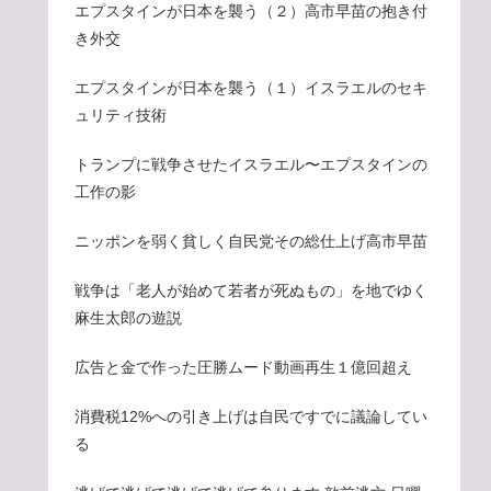
エプスタインが日本を襲う（２）高市早苗の抱き付
き外交
エプスタインが日本を襲う（１）イスラエルのセキ
ュリティ技術
トランプに戦争させたイスラエル〜エプスタインの
工作の影
ニッポンを弱く貧しく自民党その総仕上げ高市早苗
戦争は「老人が始めて若者が死ぬもの」を地でゆく
麻生太郎の遊説
広告と金で作った圧勝ムード動画再生１億回超え
消費税12%への引き上げは自民ですでに議論してい
る