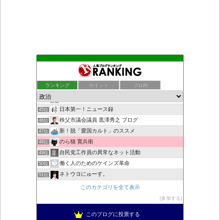
デモや街宣のお供に！プラカード無料素材
41位
ついっちゃが速報
42位
ランキング
ポイント
ブロ画
道（万物の源）に返る動き〜一輪の九つ花「老子の道と徳」が咲く
43位
こんなニュースにでくわした
44位
日本第一！ニュース録
45位
秩父市議会議員 黒澤秀之 ブログ
46位
新！脱「愛国カルト」のススメ
47位
のら猫 寛兵衛
48位
自民党工作員の異常なネット活動
49位
働く人のためのケインズ革命
50位
ネトウヨにゅーす。
51位
小野公使のブログ
52位
このカテゴリを全て表示
営業せきやんの憂鬱
53位
参加する
柏の住人
54位
このブログに投票する
菜穂は猫が好き
55位