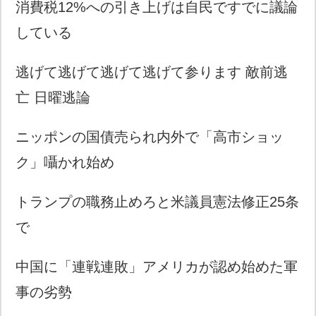
消費税12%への引き上げは自民ですでに議論
している
逃げて逃げて逃げて逃げて参ります 敵前逃
亡 日曜逃論
ニッポンの国債売られ内外で「高市ショッ
ク」囁かれ始め
トランプの職務止めろと米議員憲法修正25条
で
中国に「連戦連敗」アメリカが認め始めた軍
事の劣勢