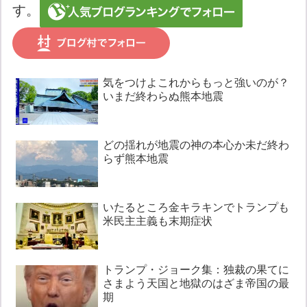
す。
気をつけよこれからもっと強いのが？
いまだ終わらぬ熊本地震
どの揺れが地震の神の本心か未だ終わ
らず熊本地震
いたるところ金キラキンでトランプも
米民主主義も末期症状
トランプ・ジョーク集：独裁の果てに
さまよう天国と地獄のはざま帝国の最
期