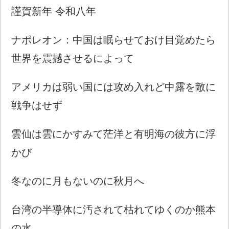
謹賀新年 令和八年
ナポレオン：中国は眠らせておけ目覚めたら
世界を震撼させるによって
アメリカは弱い国には攻め入れど中露を敵に
戦争はせず
雲仙は雲にかすみて茫洋と有明海の彼方に浮
かび
冬なのに月もないのに秋月へ
台湾の半導体に汚されて枯れてゆくのか熊本
の水