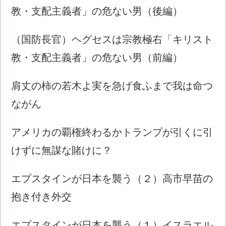
教・支配主義者」の危ない男（後編）
（国防長官）ヘグセスは宗教極右「キリスト
教・支配主義者」の危ない男（前編）
肩丈の柿の若木よ実を急げ食ふまで我は命つ
ながん
アメリカの覇権終わるかトランプが引くに引
けずに無謀な賭けに？
エプスタインが日本を襲う（２）高市早苗の
抱き付き外交
エプスタインが日本を襲う（１）イスラエル