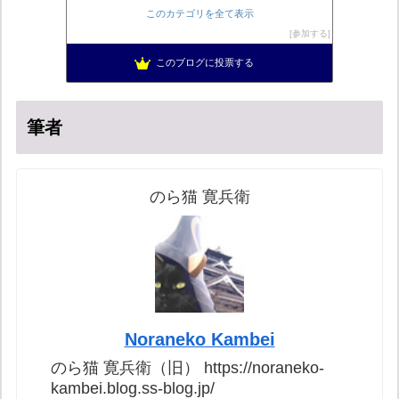
小野公使のブログ
54位
このカテゴリを全て表示
菜穂は猫が好き
55位
参加する
集団ストーカー問題を克服する
56位
このブログに投票する
ブリキ屋
57位
筆者
のら猫 寛兵衛
Noraneko Kambei
のら猫 寛兵衛（旧） https://noraneko-
kambei.blog.ss-blog.jp/