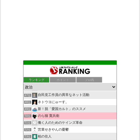
マトメノフミ 〜一輪の「九の魔方陣・老子の道と徳」の花が咲く
43位
こんなニュースにでくわした
44位
ランキング
ポイント
ブロ画
日本第一！ニュース録
45位
秩父市議会議員 黒澤秀之 ブログ
46位
自民党工作員の異常なネット活動
47位
ネトウヨにゅーす。
48位
新！脱「愛国カルト」のススメ
49位
のら猫 寛兵衛
50位
働く人のためのケインズ革命
51位
営業せきやんの憂鬱
52位
柏の住人
53位