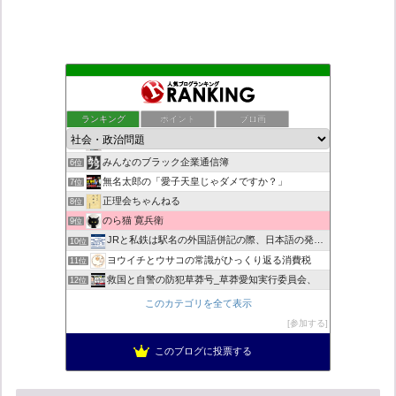
もえるあじあ
2位
死神タカ位置サナエのオイルショックドクトリン憲法改悪計画！
3位
ランキング
ポイント
ブロ画
恥を知れ、恥を
4位
ダリチョコ dalichoko
5位
みんなのブラック企業通信簿
6位
無名太郎の「愛子天皇じゃダメですか？」
7位
正理会ちゃんねる
8位
のら猫 寛兵衛
9位
JRと私鉄は駅名の外国語併記の際、日本語の発音/…
10位
ヨウイチとウサコの常識がひっくり返る消費税
11位
救国と自警の防犯草莽号_草莽愛知実行委員会、
12位
マイナンバー導入診断
13位
このカテゴリを全て表示
日本の覚醒
14位
参加する
迷惑以外の何ものでもない集団ストーカー
15位
このブログに投票する
バックストリートを歩く影の独り言
16位