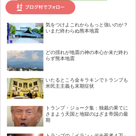
気をつけよこれからもっと強いのが？
いまだ終わらぬ熊本地震
どの揺れが地震の神の本心か未だ終わ
らず熊本地震
いたるところ金キラキンでトランプも
米民主主義も末期症状
トランプ・ジョーク集：独裁の果てに
さまよう天国と地獄のはざま帝国の最
期
トランプの「イラン・デモ死者４万」