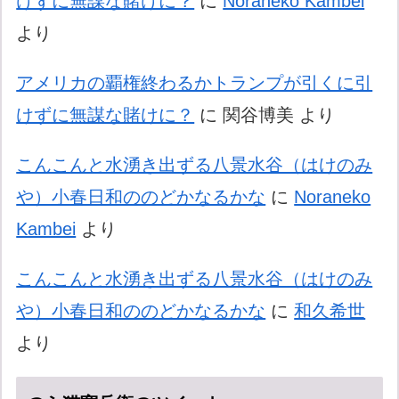
けずに無謀な賭けに？
に
Noraneko Kambei
より
アメリカの覇権終わるかトランプが引くに引
けずに無謀な賭けに？
に
関谷博美
より
こんこんと水湧き出ずる八景水谷（はけのみ
や）小春日和ののどかなるかな
に
Noraneko
Kambei
より
こんこんと水湧き出ずる八景水谷（はけのみ
や）小春日和ののどかなるかな
に
和久希世
より