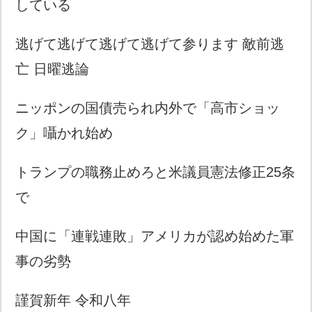
している
逃げて逃げて逃げて逃げて参ります 敵前逃
亡 日曜逃論
ニッポンの国債売られ内外で「高市ショッ
ク」囁かれ始め
トランプの職務止めろと米議員憲法修正25条
で
中国に「連戦連敗」アメリカが認め始めた軍
事の劣勢
謹賀新年 令和八年