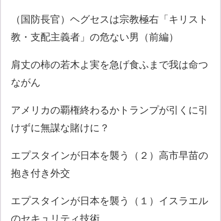
（国防長官）ヘグセスは宗教極右「キリスト
教・支配主義者」の危ない男（前編）
肩丈の柿の若木よ実を急げ食ふまで我は命つ
ながん
アメリカの覇権終わるかトランプが引くに引
けずに無謀な賭けに？
エプスタインが日本を襲う（２）高市早苗の
抱き付き外交
エプスタインが日本を襲う（１）イスラエル
のセキュリティ技術