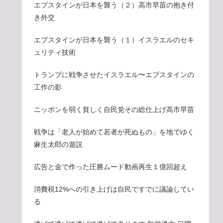
エプスタインが日本を襲う（２）高市早苗の抱き付
き外交
エプスタインが日本を襲う（１）イスラエルのセキ
ュリティ技術
トランプに戦争させたイスラエル〜エプスタインの
工作の影
ニッポンを弱く貧しく自民党その総仕上げ高市早苗
戦争は「老人が始めて若者が死ぬもの」を地でゆく
麻生太郎の遊説
広告と金で作った圧勝ムード動画再生１億回超え
消費税12%への引き上げは自民ですでに議論してい
る