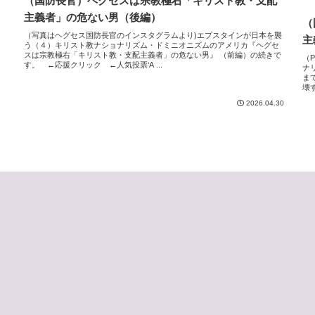
（国防長官）ヘグセスは宗教極右「キリスト教・支配
主義者」の危ない男（後編）
（
（写真はヘグセス国防長官のインスタグラムより)エプスタインが日本を襲
主
う（４）キリスト教ナショナリズム・ドミニオニズムのアメリカ『ヘグセ
スは宗教極右「キリスト教・支配主義者」の危ない男』 （前編）の続きで
（P
す。 ←応援クリック ←人気投票‘A ...
ナ
ま
壊す
2026.04.30