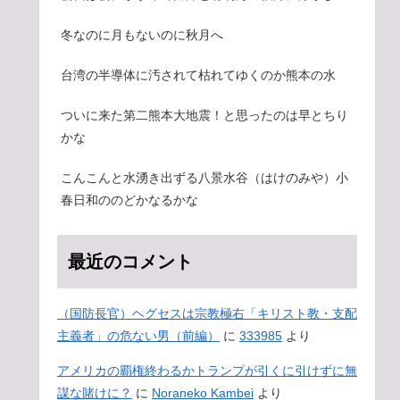
冬なのに月もないのに秋月へ
台湾の半導体に汚されて枯れてゆくのか熊本の水
ついに来た第二熊本大地震！と思ったのは早とちり
かな
こんこんと水湧き出ずる八景水谷（はけのみや）小
春日和ののどかなるかな
最近のコメント
（国防長官）ヘグセスは宗教極右「キリスト教・支配
主義者」の危ない男（前編）
に
333985
より
アメリカの覇権終わるかトランプが引くに引けずに無
謀な賭けに？
に
Noraneko Kambei
より