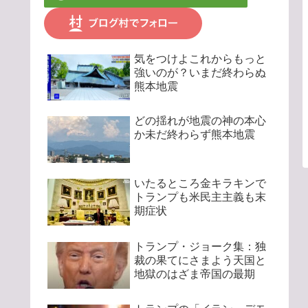
気をつけよこれからもっと
強いのが？いまだ終わらぬ
熊本地震
どの揺れが地震の神の本心
か未だ終わらず熊本地震
いたるところ金キラキンで
トランプも米民主主義も末
期症状
トランプ・ジョーク集：独
裁の果てにさまよう天国と
地獄のはざま帝国の最期