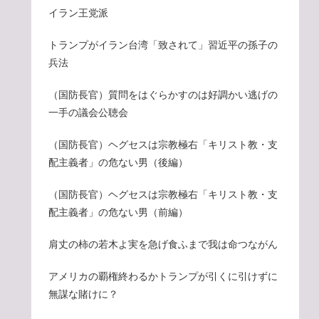
イラン王党派
トランプがイラン台湾「致されて」習近平の孫子の
兵法
（国防長官）質問をはぐらかすのは好調かい逃げの
一手の議会公聴会
（国防長官）ヘグセスは宗教極右「キリスト教・支
配主義者」の危ない男（後編）
（国防長官）ヘグセスは宗教極右「キリスト教・支
配主義者」の危ない男（前編）
肩丈の柿の若木よ実を急げ食ふまで我は命つながん
アメリカの覇権終わるかトランプが引くに引けずに
無謀な賭けに？