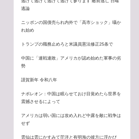
逃げて逃げて逃げて逃げて参ります 敵前逃亡 日曜
逃論
ニッポンの国債売られ内外で「高市ショック」囁か
れ始め
トランプの職務止めろと米議員憲法修正25条で
中国に「連戦連敗」アメリカが認め始めた軍事の劣
勢
謹賀新年 令和八年
ナポレオン：中国は眠らせておけ目覚めたら世界を
震撼させるによって
アメリカは弱い国には攻め入れど中露を敵に戦争は
せず
雲仙は雲にかすみて茫洋と有明海の彼方に浮かび