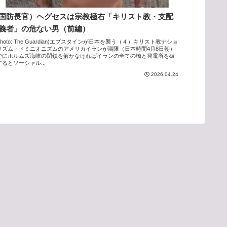
国防長官）ヘグセスは宗教極右「キリスト教・支配
義者」の危ない男（前編）
hoto: The Guardian)エプスタインが日本を襲う（４）キリスト教ナショ
リズム・ドミニオニズムのアメリカイランが期限（日本時間4月8日朝）
でにホルムズ海峡の閉鎖を解かなければイランの全ての橋と発電所を破
るとソーシャル...
2026.04.24