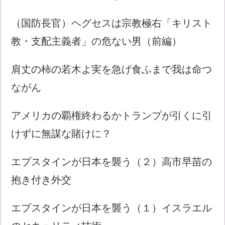
（国防長官）ヘグセスは宗教極右「キリスト
教・支配主義者」の危ない男（前編）
肩丈の柿の若木よ実を急げ食ふまで我は命つ
ながん
アメリカの覇権終わるかトランプが引くに引
けずに無謀な賭けに？
エプスタインが日本を襲う（２）高市早苗の
抱き付き外交
エプスタインが日本を襲う（１）イスラエル