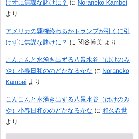
けずに無謀な賭けに？
に
Noraneko Kambei
より
アメリカの覇権終わるかトランプが引くに引
けずに無謀な賭けに？
に
関谷博美
より
こんこんと水湧き出ずる八景水谷（はけのみ
や）小春日和ののどかなるかな
に
Noraneko
Kambei
より
こんこんと水湧き出ずる八景水谷（はけのみ
や）小春日和ののどかなるかな
に
和久希世
より