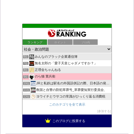
もえるあじあ
2位
死神タカ位置サナエのオイルショックドクトリン憲法改悪計画！
3位
ランキング
ポイント
ブロ画
恥を知れ、恥を
4位
ダリチョコ dalichoko
5位
みんなのブラック企業通信簿
6位
無名太郎の「愛子天皇じゃダメですか？」
7位
正理会ちゃんねる
8位
のら猫 寛兵衛
9位
JRと私鉄は駅名の外国語併記の際、日本語の発音/…
10位
救国と自警の防犯草莽号_草莽愛知実行委員会、
11位
ヨウイチとウサコの常識がひっくり返る消費税
12位
マイナンバー導入診断
13位
このカテゴリを全て表示
日本の覚醒
14位
参加する
バックストリートを歩く影の独り言
15位
このブログに投票する
真のジャーナリズムがここにある！
16位