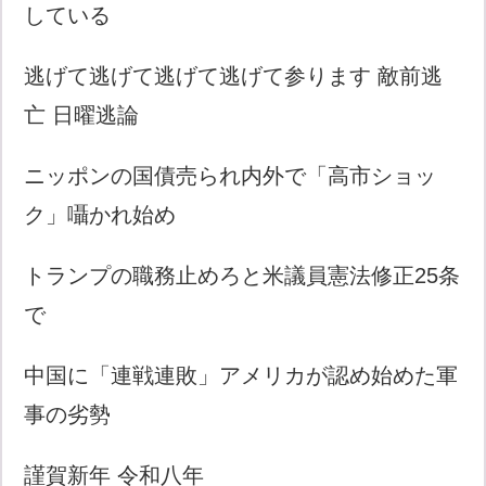
している
逃げて逃げて逃げて逃げて参ります 敵前逃
亡 日曜逃論
ニッポンの国債売られ内外で「高市ショッ
ク」囁かれ始め
トランプの職務止めろと米議員憲法修正25条
で
中国に「連戦連敗」アメリカが認め始めた軍
事の劣勢
謹賀新年 令和八年