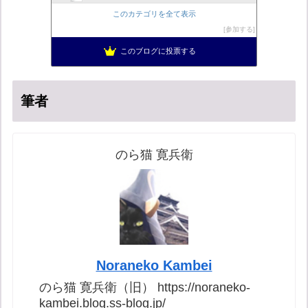
ヨウイチとウサコの常識がひっくり返る消費税
13位
このカテゴリを全て表示
日本の覚醒
14位
参加する
バックストリートを歩く影の独り言
15位
このブログに投票する
真のジャーナリズムがここにある！
16位
筆者
のら猫 寛兵衛
Noraneko Kambei
のら猫 寛兵衛（旧） https://noraneko-
kambei.blog.ss-blog.jp/