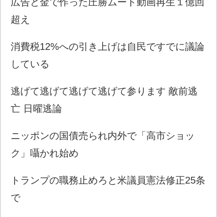
広告と金で作った圧勝ムード動画再生１億回
超え
消費税12%への引き上げは自民ですでに議論
している
逃げて逃げて逃げて逃げて参ります 敵前逃
亡 日曜逃論
ニッポンの国債売られ内外で「高市ショッ
ク」囁かれ始め
トランプの職務止めろと米議員憲法修正25条
で