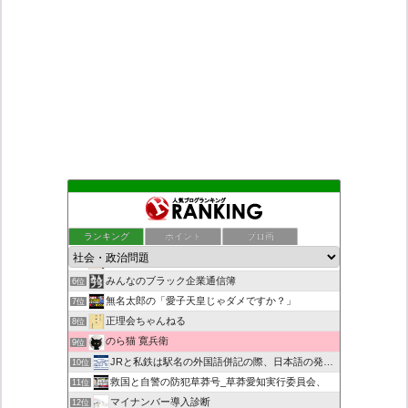
もえるあじあ
2位
死神タカ位置サナエのオイルショックドクトリン憲法改悪計画！
3位
ランキング
ポイント
ブロ画
ダリチョコ dalichoko
4位
恥を知れ、恥を
5位
みんなのブラック企業通信簿
6位
無名太郎の「愛子天皇じゃダメですか？」
7位
正理会ちゃんねる
8位
のら猫 寛兵衛
9位
JRと私鉄は駅名の外国語併記の際、日本語の発音/…
10位
救国と自警の防犯草莽号_草莽愛知実行委員会、
11位
マイナンバー導入診断
12位