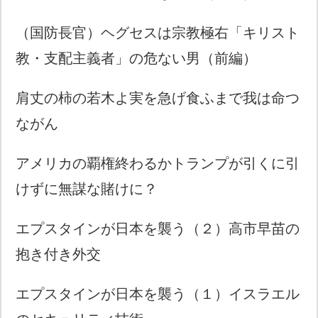
（国防長官）ヘグセスは宗教極右「キリスト
教・支配主義者」の危ない男（前編）
肩丈の柿の若木よ実を急げ食ふまで我は命つ
ながん
アメリカの覇権終わるかトランプが引くに引
けずに無謀な賭けに？
エプスタインが日本を襲う（２）高市早苗の
抱き付き外交
エプスタインが日本を襲う（１）イスラエル