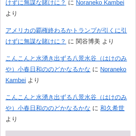
けずに無謀な賭けに？
に
Noraneko Kambei
より
アメリカの覇権終わるかトランプが引くに引
けずに無謀な賭けに？
に
関谷博美
より
こんこんと水湧き出ずる八景水谷（はけのみ
や）小春日和ののどかなるかな
に
Noraneko
Kambei
より
こんこんと水湧き出ずる八景水谷（はけのみ
や）小春日和ののどかなるかな
に
和久希世
より