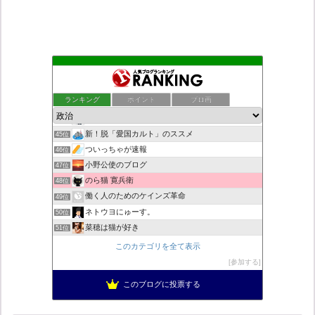
こんなニュースにでくわした
41位
老子の道（万物の源）と徳 ＝大本神諭の一輪＋日月神示の神一厘
42位
ランキング
ポイント
ブロ画
日本第一！ニュース録
43位
デモや街宣のお供に！プラカード無料素材
44位
新！脱「愛国カルト」のススメ
45位
ついっちゃが速報
46位
小野公使のブログ
47位
のら猫 寛兵衛
48位
働く人のためのケインズ革命
49位
ネトウヨにゅーす。
50位
菜穂は猫が好き
51位
自民党工作員の異常なネット活動
52位
このカテゴリを全て表示
柏の住人
53位
参加する
秩父市議会議員 黒澤秀之 ブログ
54位
このブログに投票する
営業せきやんの憂鬱
55位