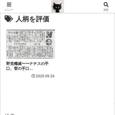
メニュー
検索
人柄を評価
アベラ国
野党殲滅〜〜ナチスの手
口、菅の手口…
2020.09.24