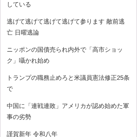
している
逃げて逃げて逃げて逃げて参ります 敵前逃
亡 日曜逃論
ニッポンの国債売られ内外で「高市ショッ
ク」囁かれ始め
トランプの職務止めろと米議員憲法修正25条
で
中国に「連戦連敗」アメリカが認め始めた軍
事の劣勢
謹賀新年 令和八年