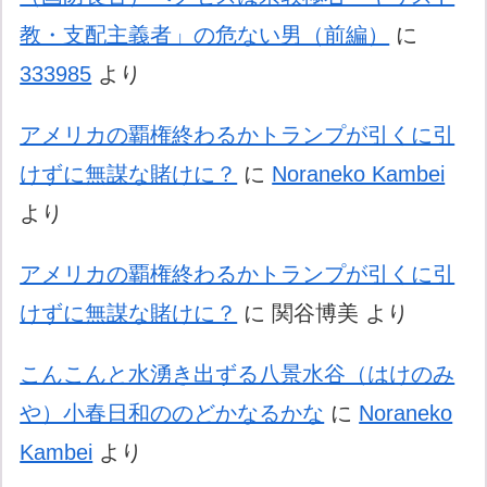
教・支配主義者」の危ない男（前編）
に
333985
より
アメリカの覇権終わるかトランプが引くに引
けずに無謀な賭けに？
に
Noraneko Kambei
より
アメリカの覇権終わるかトランプが引くに引
けずに無謀な賭けに？
に
関谷博美
より
こんこんと水湧き出ずる八景水谷（はけのみ
や）小春日和ののどかなるかな
に
Noraneko
Kambei
より