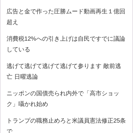
広告と金で作った圧勝ムード動画再生１億回
超え
消費税12%への引き上げは自民ですでに議論
している
逃げて逃げて逃げて逃げて参ります 敵前逃
亡 日曜逃論
ニッポンの国債売られ内外で「高市ショッ
ク」囁かれ始め
トランプの職務止めろと米議員憲法修正25条
で