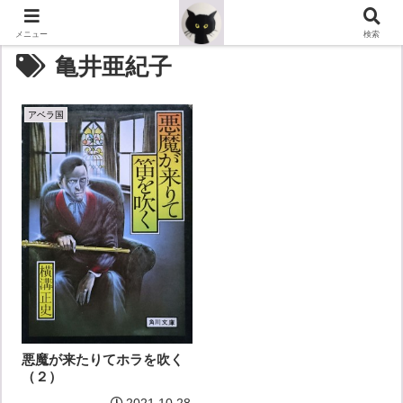
メニュー
検索
亀井亜紀子
アベラ国
悪魔が来たりてホラを吹く
（２）
2021.10.28