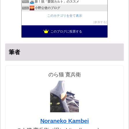
新！脱「愛国カルト」のススメ
50位
小野公使のブログ
51位
こんなニュースにでくわした
52位
このカテゴリを全て表示
営業せきやんの憂鬱
53位
参加する
柏の住人
54位
このブログに投票する
菜穂は猫が好き
55位
筆者
のら猫 寛兵衛
Noraneko Kambei