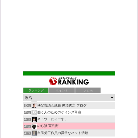
日本第一！ニュース録
41位
デモや街宣のお供に！プラカード無料素材
42位
ランキング
ポイント
ブロ画
ついっちゃが速報
43位
九の魔方陣 〜 老子の道（万物の源）と徳
44位
秩父市議会議員 黒澤秀之 ブログ
45位
働く人のためのケインズ革命
46位
ネトウヨにゅーす。
47位
のら猫 寛兵衛
48位
自民党工作員の異常なネット活動
49位