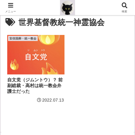
メニュー
検索
世界基督教統一神霊協会
安倍国葬・統一教会
自文党（ジムントウ）？ 前
副総裁・高村は統一教会弁
護士だった
2022.07.13