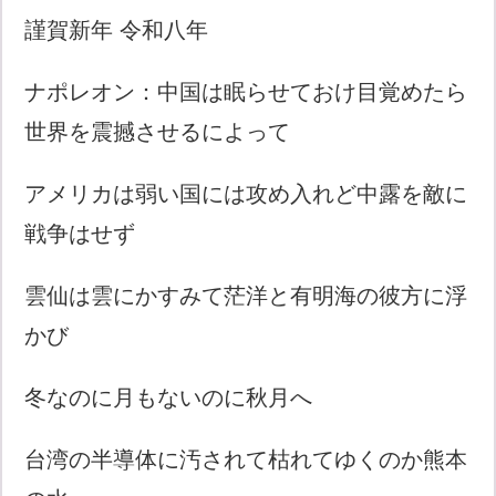
謹賀新年 令和八年
ナポレオン：中国は眠らせておけ目覚めたら
世界を震撼させるによって
アメリカは弱い国には攻め入れど中露を敵に
戦争はせず
雲仙は雲にかすみて茫洋と有明海の彼方に浮
かび
冬なのに月もないのに秋月へ
台湾の半導体に汚されて枯れてゆくのか熊本