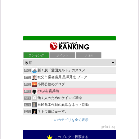
大本神諭・一輪の九つ花が咲く〜日月神示・神一厘は肉悪の量子波
42位
ついっちゃが速報
43位
ランキング
ポイント
ブロ画
こんなニュースにでくわした
44位
日本第一！ニュース録
45位
新！脱「愛国カルト」のススメ
46位
秩父市議会議員 黒澤秀之 ブログ
47位
小野公使のブログ
48位
のら猫 寛兵衛
49位
働く人のためのケインズ革命
50位
自民党工作員の異常なネット活動
51位
ネトウヨにゅーす。
52位
菜穂は猫が好き
53位
このカテゴリを全て表示
営業せきやんの憂鬱
54位
参加する
柏の住人
55位
このブログに投票する
ねずさんの学ぼう日本