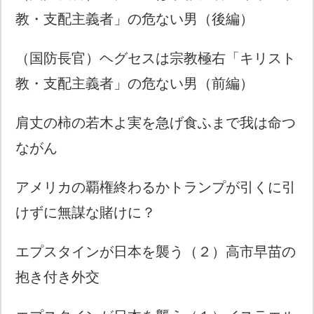
教・支配主義者」の危ない男（後編）
（国防長官）ヘグセスは宗教極右「キリスト
教・支配主義者」の危ない男（前編）
肩丈の柿の若木よ実を急げ食ふまで我は命つ
ながん
アメリカの覇権終わるかトランプが引くに引
けずに無謀な賭けに？
エプスタインが日本を襲う（２）高市早苗の
抱き付き外交