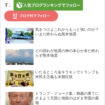
す。
気をつけよこれからもっと強いのが？
いまだ終わらぬ熊本地震
どの揺れが地震の神の本心か未だ終わ
らず熊本地震
いたるところ金キラキンでトランプも
米民主主義も末期症状
トランプ・ジョーク集：独裁の果てに
さまよう天国と地獄のはざま帝国の最
期