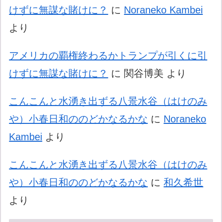
けずに無謀な賭けに？
に
Noraneko Kambei
より
アメリカの覇権終わるかトランプが引くに引
けずに無謀な賭けに？
に
関谷博美
より
こんこんと水湧き出ずる八景水谷（はけのみ
や）小春日和ののどかなるかな
に
Noraneko
Kambei
より
こんこんと水湧き出ずる八景水谷（はけのみ
や）小春日和ののどかなるかな
に
和久希世
より