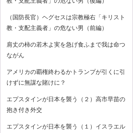
教・支配主義者」の危ない男（後編）
（国防長官）ヘグセスは宗教極右「キリスト
教・支配主義者」の危ない男（前編）
肩丈の柿の若木よ実を急げ食ふまで我は命つ
ながん
アメリカの覇権終わるかトランプが引くに引
けずに無謀な賭けに？
エプスタインが日本を襲う（２）高市早苗の
抱き付き外交
エプスタインが日本を襲う（１）イスラエル