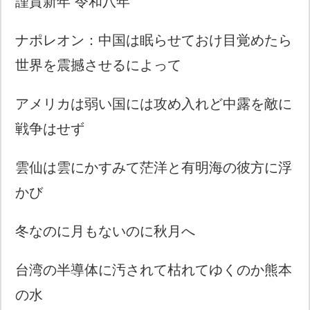
謹賀新年 令和八年
ナポレオン：中国は眠らせておけ目覚めたら
世界を震撼させるによって
アメリカは弱い国には攻め入れど中露を敵に
戦争はせず
雲仙は雲にかすみて茫洋と有明海の彼方に浮
かび
冬なのに月もないのに秋月へ
台湾の半導体に汚されて枯れてゆくのか熊本
の水