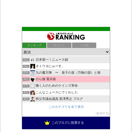
◎ 浮輪浮遊録 ◎
39位
村野瀬玲奈の秘書課広報室
40位
ランキング
ポイント
ブロ画
デモや街宣のお供に！プラカード無料素材
41位
ついっちゃが速報
42位
日本第一！ニュース録
43位
ネトウヨにゅーす。
44位
九の魔方陣 〜 老子の道（万物の源）と徳
45位
のら猫 寛兵衛
46位
働く人のためのケインズ革命
47位
こんなニュースにでくわした
48位
秩父市議会議員 黒澤秀之 ブログ
49位
自民党工作員の異常なネット活動
50位
このカテゴリを全て表示
営業せきやんの憂鬱
51位
参加する
柏の住人
52位
このブログに投票する
新！脱「愛国カルト」のススメ
53位