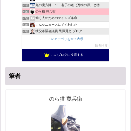
九の魔方陣 〜 老子の道（万物の源）と徳
45位
のら猫 寛兵衛
46位
働く人のためのケインズ革命
47位
こんなニュースにでくわした
48位
秩父市議会議員 黒澤秀之 ブログ
49位
自民党工作員の異常なネット活動
50位
このカテゴリを全て表示
営業せきやんの憂鬱
51位
参加する
柏の住人
52位
このブログに投票する
新！脱「愛国カルト」のススメ
53位
筆者
のら猫 寛兵衛