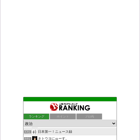
◎ 浮輪浮遊録 ◎
39位
村野瀬玲奈の秘書課広報室
40位
ランキング
ポイント
ブロ画
デモや街宣のお供に！プラカード無料素材
41位
ついっちゃが速報
42位
日本第一！ニュース録
43位
ネトウヨにゅーす。
44位