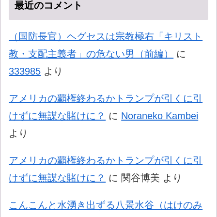
最近のコメント
（国防長官）ヘグセスは宗教極右「キリスト
教・支配主義者」の危ない男（前編）
に
333985
より
アメリカの覇権終わるかトランプが引くに引
けずに無謀な賭けに？
に
Noraneko Kambei
より
アメリカの覇権終わるかトランプが引くに引
けずに無謀な賭けに？
に
関谷博美
より
こんこんと水湧き出ずる八景水谷（はけのみ