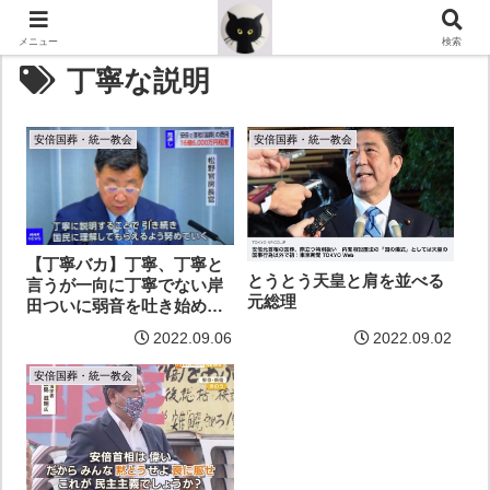
メニュー
検索
丁寧な説明
安倍国葬・統一教会
安倍国葬・統一教会
【丁寧バカ】丁寧、丁寧と
とうとう天皇と肩を並べる
言うが一向に丁寧でない岸
元総理
田ついに弱音を吐き始め
た？
2022.09.06
2022.09.02
安倍国葬・統一教会