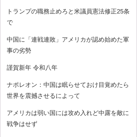
トランプの職務止めろと米議員憲法修正25条
で
中国に「連戦連敗」アメリカが認め始めた軍
事の劣勢
謹賀新年 令和八年
ナポレオン：中国は眠らせておけ目覚めたら
世界を震撼させるによって
アメリカは弱い国には攻め入れど中露を敵に
戦争はせず