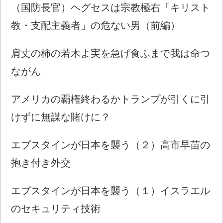
（国防長官）ヘグセスは宗教極右「キリスト
教・支配主義者」の危ない男（前編）
肩丈の柿の若木よ実を急げ食ふまで我は命つ
ながん
アメリカの覇権終わるかトランプが引くに引
けずに無謀な賭けに？
エプスタインが日本を襲う（２）高市早苗の
抱き付き外交
エプスタインが日本を襲う（１）イスラエル
のセキュリティ技術