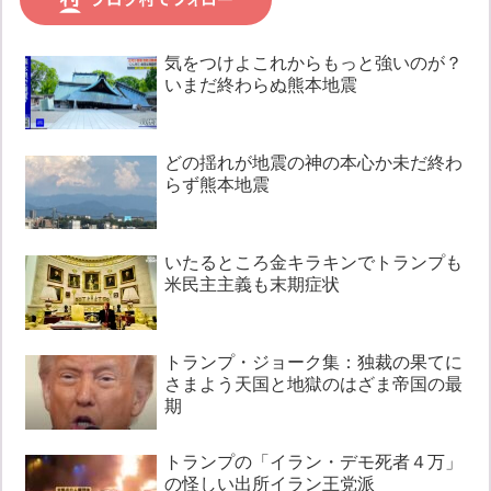
気をつけよこれからもっと強いのが？
いまだ終わらぬ熊本地震
どの揺れが地震の神の本心か未だ終わ
らず熊本地震
いたるところ金キラキンでトランプも
米民主主義も末期症状
トランプ・ジョーク集：独裁の果てに
さまよう天国と地獄のはざま帝国の最
期
トランプの「イラン・デモ死者４万」
の怪しい出所イラン王党派