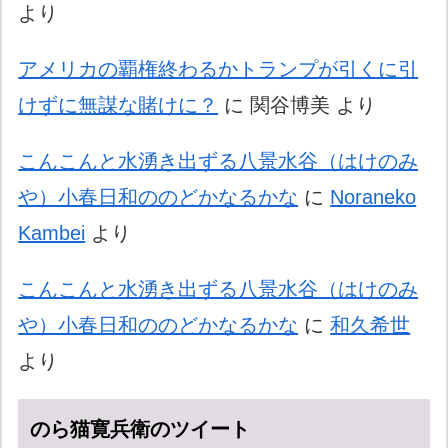
より
アメリカの覇権終わるかトランプが引くに引
けずに無謀な賭けに？
に
関谷博美
より
こんこんと水湧き出ずる八景水谷（はけのみ
や）小春日和ののどかなるかな
に
Noraneko
Kambei
より
こんこんと水湧き出ずる八景水谷（はけのみ
や）小春日和ののどかなるかな
に
和久希世
より
のら猫寛兵衛のツイート