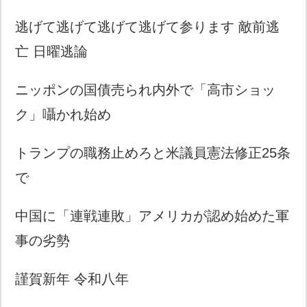
逃げて逃げて逃げて逃げて参ります 敵前逃
亡 日曜逃論
ニッポンの国債売られ内外で「高市ショッ
ク」囁かれ始め
トランプの職務止めろと米議員憲法修正25条
で
中国に「連戦連敗」アメリカが認め始めた軍
事の劣勢
謹賀新年 令和八年