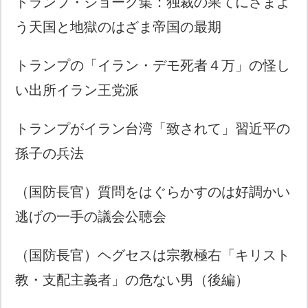
トランプ・ジョーク集：独裁の果てにさまよ
う天国と地獄のはざま帝国の最期
トランプの「イラン・デモ死者４万」の怪し
い出所イラン王党派
トランプがイラン台湾「致されて」習近平の
孫子の兵法
（国防長官）質問をはぐらかすのは好調かい
逃げの一手の議会公聴会
（国防長官）ヘグセスは宗教極右「キリスト
教・支配主義者」の危ない男（後編）