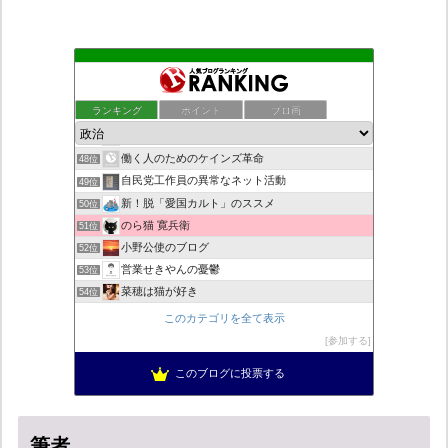
ついっちゃが速報
44位
こんなニュースにでくわした
45位
ランキング
ポイント
ブロ画
ネトウヨにゅーす。
46位
秩父市議会議員 黒澤秀之 ブログ
47位
働く人のためのケインズ革命
48位
自民党工作員の異常なネット活動
49位
新！脱「愛国カルト」のススメ
50位
のら猫 寛兵衛
51位
小野公使のブログ
52位
営業せきやんの憂鬱
53位
菜穂は猫が好き
54位
柏の住人
55位
このカテゴリを全て表示
集団ストーカー問題を克服する
56位
参加する
ねずさんの学ぼう日本
57位
このブログに投票する
ブリキ屋
58位
筆者